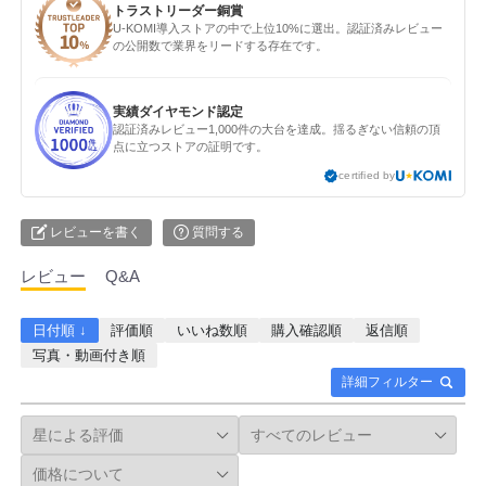
トラストリーダー銅賞
U-KOMI導入ストアの中で上位10%に選出。認証済みレビュー
の公開数で業界をリードする存在です。
実績ダイヤモンド認定
認証済みレビュー1,000件の大台を達成。揺るぎない信頼の頂
点に立つストアの証明です。
certified by
レビューを書く
質問する
レビュー
Q&A
日付順 ↓
評価順
いいね数順
購入確認順
返信順
写真・動画付き順
詳細フィルター