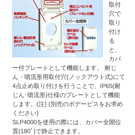
取付
穴で
取り
付け
る
と、
カバ
ー付プレートとして機能します。 耐じ
ん・噴流形用取付穴(ノックアウト式)にて
4点止め取り付けを行うことで、IP65(耐
じん･噴流形)仕様のプレートとして機能
します。(注) (別売のボデービスをお求め
ください)
SLP4000を使用の際には、カバー全開位
置(180ﾟ)で静止できます。