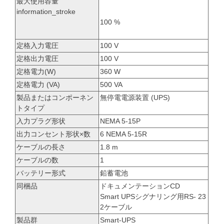
最大使用容量
information_stroke
100 %
定格入力電圧
100 V
定格出力電圧
100 V
定格電力(W)
360 W
定格電力 (VA)
500 VA
製品またはコンポーネン
無停電電源装置 (UPS)
トタイプ
入力プラグ形状
NEMA 5-15P
出力コンセント形状×数
6 NEMA 5-15R
ケーブルの長さ
1.8 m
ケーブルの数
1
バッテリー形式
鉛蓄電池
同梱品
ドキュメンテーションCD
Smart UPSシグナリング用RS- 23
2ケーブル
製品群
Smart-UPS