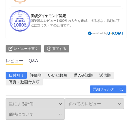
実績ダイヤモンド認定
認証済みレビュー1,000件の大台を達成。揺るぎない信頼の頂
点に立つストアの証明です。
certified by
レビューを書く
質問する
レビュー
Q&A
日付順 ↓
評価順
いいね数順
購入確認順
返信順
写真・動画付き順
詳細フィルター