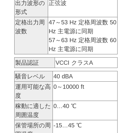
出力波形の
正弦波
形式
定格出力周
47～53 Hz 定格周波数 50
波数
Hz 主電源に同期
57～63 Hz 定格周波数 60
Hz 主電源に同期
製品認証
VCCI クラスA
騒音レベル
40 dBA
運用可能な高
0～10000 ft
度
稼動に適した
0…40 ℃
周囲温度
保管場所の周
-15…45 ℃