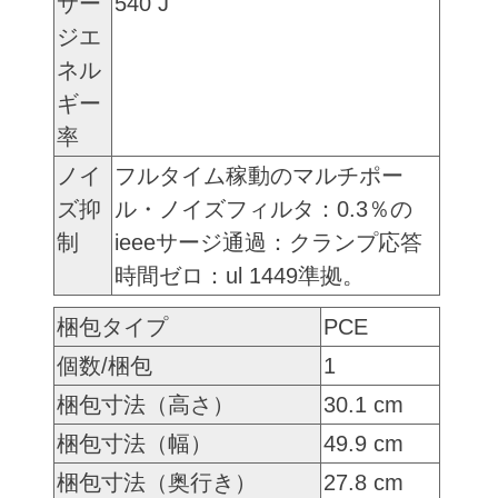
サー
540 J
ジエ
ネル
ギー
率
ノイ
フルタイム稼動のマルチポー
ズ抑
ル・ノイズフィルタ：0.3％の
制
ieeeサージ通過：クランプ応答
時間ゼロ：ul 1449準拠。
梱包タイプ
PCE
個数/梱包
1
梱包寸法（高さ）
30.1 cm
梱包寸法（幅）
49.9 cm
梱包寸法（奥行き）
27.8 cm