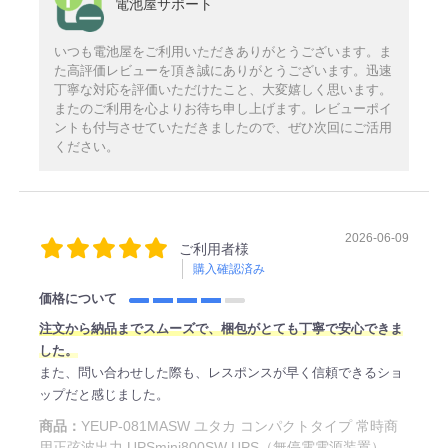
電池屋サポート
いつも電池屋をご利用いただきありがとうございます。ま
た高評価レビューを頂き誠にありがとうございます。迅速
丁寧な対応を評価いただけたこと、大変嬉しく思います。
またのご利用を心よりお待ち申し上げます。レビューポイ
ントも付与させていただきましたので、ぜひ次回にご活用
ください。
2026-06-09
ご利用者様
購入確認済み
価格について
注文から納品までスムーズで、梱包がとても丁寧で安心できま
した。
また、問い合わせした際も、レスポンスが早く信頼できるショ
ップだと感じました。
商品：
YEUP-081MASW ユタカ コンパクトタイプ 常時商
用正弦波出力 UPSmini800SW UPS（無停電電源装置）