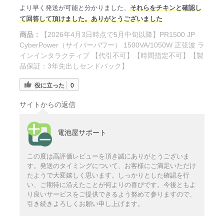
より早く発送が可能と分かりました、
それらをチキンと確認し
て回答して頂けました。ありがとうございました
商品：
【2026年4月3日時点で5月中旬以降】PR1500 JP
CyberPower（サイバーパワー） 1500VA/1050W 正弦波 ラ
インインタラクティブ 【代引不可】【時間指定不可】【製
品保証：3年先出しセンドバック】
役に立った
0
サイトからの返信
電池屋サポート
この度は高評価レビューを頂き誠にありがとうございま
す。発送のタイミングについて、お客様にご満足いただけ
たようで大変嬉しく思います。しっかりとした確認を行
い、ご期待に沿えたことが何よりの喜びです。今後ともよ
り良いサービスをご提供できるよう努めて参りますので、
引き続きよろしくお願い申し上げます。