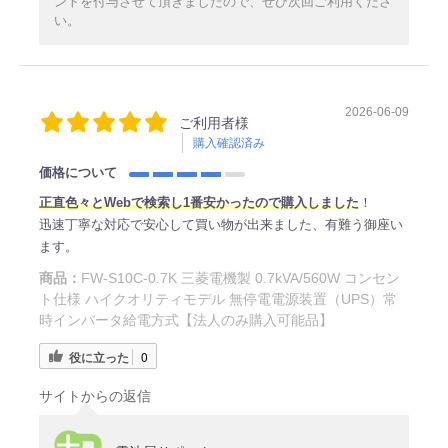
ントを付与させて頂きましたので、ぜひ次回ご利用くださ
い。
2026-06-09
ご利用者様
購入確認済み
価格について
正直
色々とWe
bで検索し1番安かったので購入しました
！
迅速丁寧な対応で安心して買い物が出来ました、有難う御座い
ます。
商品：
FW-S10C-0.7K 三菱電機製 0.7kVA/560W コンセン
ト仕様 ハイクオリティモデル 無停電電源装置（UPS）常
時インバータ給電方式【法人のみ購入可能品】
役に立った
0
サイトからの返信