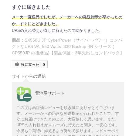
すぐに届きました
メーカー直送品でしたが、メーカーへの発送指示が早かったの
か、すぐにとどきました。
UPSの入れ替えが直ちに行えたので助かりました。
商品：
SX550U JP CyberPower（サイバーパワー）コンパ
クトなUPS VA: 550 Watts: 330 Backup BR シリーズ (
CP550JP の後継品)【製品保証：3年先出しセンドバック】
役に立った
0
サイトからの返信
電池屋サポート
この度は高評価レビューを頂き誠にありがとうございま
す。メーカーからの迅速な発送指示が行われたことで、す
ぐにお届けできたとのこと、大変嬉しく思います。また、
UPSの入れ替えがスムーズに行えたと聞き、一安心です。
今後もご期待に添えるよう努めて参ります。レビューポイ