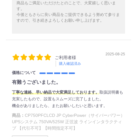
商品もご満足いただけたとのことで、大変嬉しく思いま
す。
今後ともさらに良い商品をご提供できるよう努めて参りま
すので、引き続きよろしくお願い申し上げます。
2025-08-25
ご利用者様
購入確認済み
価格について
有難うございました。
丁寧な連絡、早い納品で大変満足しております。
取扱説明書も
充実したもので、設置もスムーズに完了しました。
機会がありましたら、またお願いしたいと思います。
商品：
CP750PFCLCD JP CyberPower（サイバーパワー）
UPSシステム 750VA/525W 正弦波 ラインインタラクティ
ブ 【代引不可】【時間指定不可】