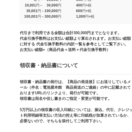
10,001円～ 30,000円
400円+税
30,001円～100,000円
600円+税
100,001円～300,000円
1,000円+税​
代引きで利用できる金額は合計300,000円までとなります。
代金引換手数料はお支払い総額より算出されます。お支払い総額
に対する 代金引換手数料の内訳一覧を参考としてご覧下さい。​
お支払い総額=（商品代金＋送料＋代金引換手数料）​
領収書・納品書について​
領収書・納品書の発行は、【商品の発送後】にお送りしているメ
ール（件名：電池屋本館 商品発送のご連絡）の中に記載されて
おりますURLのリンクより、発行が可能です。
領収書は宛名や但し書きのご指定・変更が可能です。​​
5万円以上の領収書の収入印紙については、振込、代引、クレジ
ト利用明細等支払い方法の控え等に印紙税が加算されているか、
必要ないので、そちらを添付してご利用下さい。