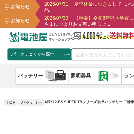
2026/07/31
夏季休業につきまして
いつ
お知らせ
品...
2026/07/30
【重要】令和8年熊本地震
お知らせ
さまに心よりお見舞い申し上...
バッテリー
照明器具
ラン
TOP
バッテリー
MTX12-BS SUPER TBシリーズ 岐阜バッテリ