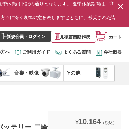
の夏季休業は下記の通りとなります。 夏季休業期間は、商
た方々に深く哀悼の意を表しますとともに、被災された皆
0
新規会員・ログイン
見積書自動作成
カート
の方へ
ご利用ガイド
よくある質問
会社概要
音響・映像
その他
10,164
¥
（税込）
岐阜バッテリー 二輪