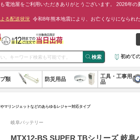
も電池屋をご利用いただきありがとうございます。 2026年
による配送状況
令和8年熊本地震により、お亡くなりになられ
初めて
検索
工具・工事用
プ類
防災用品
品
ー 二輪車やマリンジェットなどのあらゆるレジャー対応タイプ
岐阜バッテリー
MTX12-BS SUPER TBシリーズ 