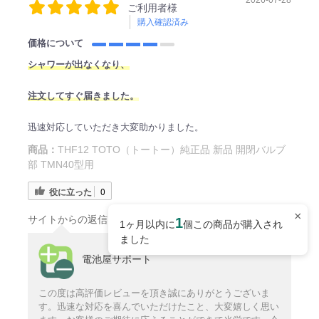
2026-07-28
ご利用者様
購入確認済み
価格について
シャワーが出なくなり、
注文してすぐ届きました。
迅速対応していただき大変助かりました。
商品：
THF12 TOTO（トートー）純正品 新品 開閉バルブ
部 TMN40型用
役に立った
0
×
サイトからの返信
1
1ヶ月以内に
個この商品が購入され
ました
電池屋サポート
この度は高評価レビューを頂き誠にありがとうございま
す。迅速な対応を喜んでいただけたこと、大変嬉しく思い