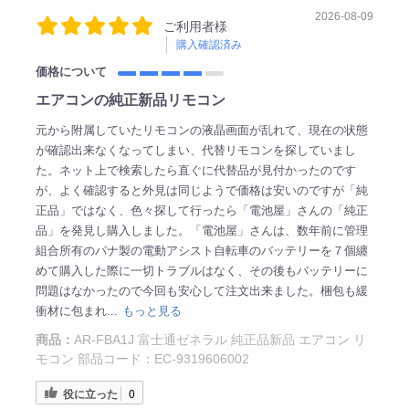
2026-08-09
ご利用者様
購入確認済み
価格について
エアコンの純正新品リモコン
元から附属していたリモコンの液晶画面が乱れて、現在の状態
が確認出来なくなってしまい、代替リモコンを探していまし
た。ネット上で検索したら直ぐに代替品が見付かったのです
が、よく確認すると外見は同じようで価格は安いのですが「純
正品」ではなく、色々探して行ったら「電池屋」さんの「純正
品」を発見し購入しました。「電池屋」さんは、数年前に管理
組合所有のパナ製の電動アシスト自転車のバッテリーを７個纏
めて購入した際に一切トラブルはなく、その後もバッテリーに
問題はなかったので今回も安心して注文出来ました。梱包も緩
衝材に包まれ...
もっと見る
商品：
AR-FBA1J 富士通ゼネラル 純正品新品 エアコン リ
モコン 部品コード：EC-9319606002
役に立った
0