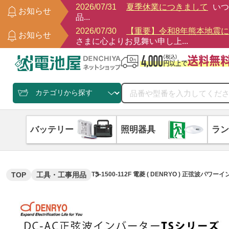
2026/07/31
夏季休業につきまして
いつ
お知らせ
品...
2026/07/30
【重要】令和8年熊本地震
お知らせ
さまに心よりお見舞い申し上...
バッテリー
照明器具
ラン
TOP
工具・工事用品
TS-1500-112F 電菱 ( DENRYO ) 正弦波パワ