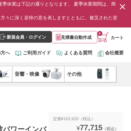
の夏季休業は下記の通りとなります。 夏季休業期間は、商
た方々に深く哀悼の意を表しますとともに、被災された皆
0
新規会員・ログイン
見積書自動作成
カート
の方へ
ご利用ガイド
よくある質問
会社概要
音響・映像
その他
定価¥103,620（税込）
77,715
¥
 正弦波パワーインバ
（税込）