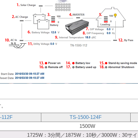
す。
-112F
TS-1500-124F
1500W
1725W：3分間／1875W：10秒／3000W：30サ