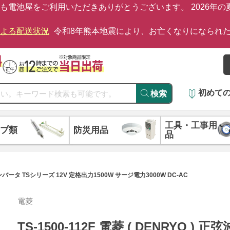
も電池屋をご利用いただきありがとうございます。 2026年
による配送状況
令和8年熊本地震により、お亡くなりになられ
初めて
検索
工具・工事用
プ類
防災用品
品
ーインバータ TSシリーズ 12V 定格出力1500W サージ電力3000W DC-AC
電菱
TS-1500-112F 電菱 ( DENRYO )