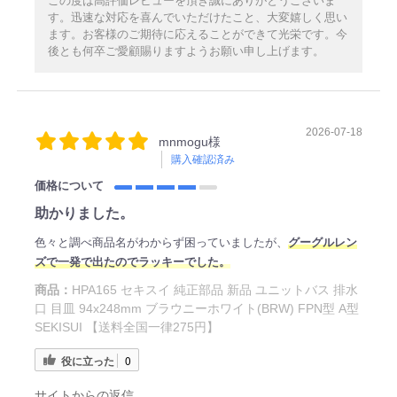
この度は高評価レビューを頂き誠にありがとうございま
す。迅速な対応を喜んでいただけたこと、大変嬉しく思い
ます。お客様のご期待に応えることができて光栄です。今
後とも何卒ご愛顧賜りますようお願い申し上げます。
2026-07-18
mnmogu様
購入確認済み
価格について
助かりました。
色々と調べ商品名がわからず困っていましたが、
グーグルレン
ズで一発で出たのでラッキーでした。
商品：
HPA165 セキスイ 純正部品 新品 ユニットバス 排水
口 目皿 94x248mm ブラウニーホワイト(BRW) FPN型 A型
SEKISUI 【送料全国一律275円】
役に立った
0
サイトからの返信