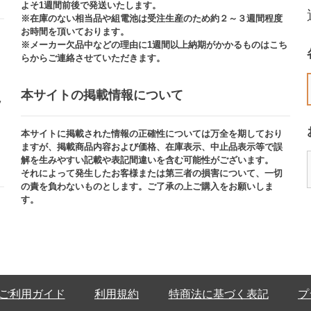
よそ1週間前後で発送いたします。
※在庫のない相当品や組電池は受注生産のため約２～３週間程度
お時間を頂いております。​
※メーカー欠品中などの理由に1週間以上納期がかかるものはこち
らからご連絡させていただきます。
本サイトの掲載情報について​
ッ
本サイトに掲載された情報の正確性については万全を期しており
ますが、掲載商品内容および価格、在庫表示、中止品表示等で誤
解を生みやすい記載や表記間違いを含む可能性がございます。​
それによって発生したお客様または第三者の損害について、一切
の責を負わないものとします。ご了承の上ご購入をお願いしま
す。
ご利用ガイド
利用規約
特商法に基づく表記
プ