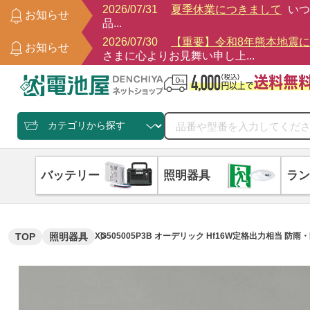
2026/07/31
夏季休業につきまして
いつ
お知らせ
品...
2026/07/30
【重要】令和8年熊本地震
お知らせ
さまに心よりお見舞い申し上...
バッテリー
照明器具
ラン
TOP
照明器具
XG505005P3B オーデリック Hf16W定格出力相当 防雨