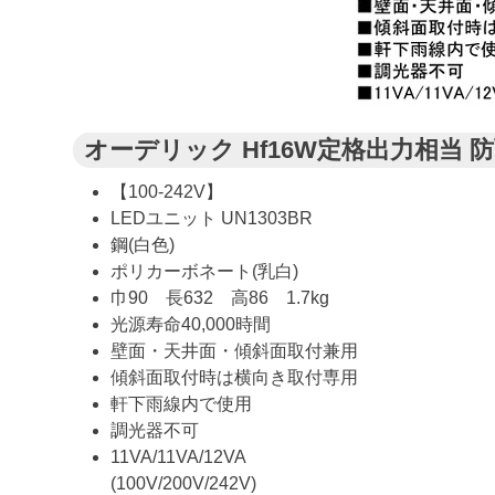
オーデリック Hf16W定格出力相当 防雨
【100-242V】
LEDユニット UN1303BR
鋼(白色)
ポリカーボネート(乳白)
巾90 長632 高86 1.7kg
光源寿命40,000時間
壁面・天井面・傾斜面取付兼用
傾斜面取付時は横向き取付専用
軒下雨線内で使用
調光器不可
11VA/11VA/12VA
(100V/200V/242V)