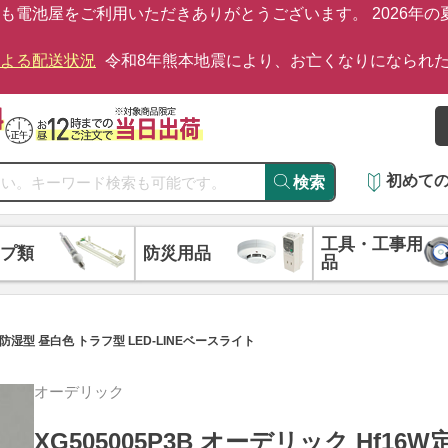
も電池屋をご利用いただきありがとうございます。 2026年
による配送状況
令和8年熊本地震により、お亡くなりになられ
初めて
検索
工具・工事用
プ類
防災用品
品
・防湿型 昼白色 トラフ型 LED-LINEベースライト
オーデリック
XG505005P3B オーデリック Hf16