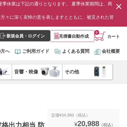
の夏季休業は下記の通りとなります。 夏季休業期間は、商
た方々に深く哀悼の意を表しますとともに、被災された皆
0
新規会員・ログイン
見積書自動作成
カート
の方へ
ご利用ガイド
よくある質問
会社概要
音響・映像
その他
定価¥34,980（税込）
20,988
¥
W定格出力相当 防
（税込）