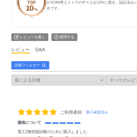
U-KOMI導入ストアの中で上位10%に選出。認証済
在です。
レビューを書く
質問する
レビュー
Q&A
詳細フィルター
ご利用者様
購入確認済み
価格について
電工2種技能試験のために購入しました