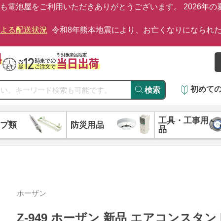
も電池屋をご利用いただきありがとうございます。 2026年
による配送状況
令和8年熊本地震により、お亡くなりになられ
初めて
検索
工具・工事用
プ類
防災用品
品
ホーザン
Z-949 ホーザン 新品 エアコンスタンド