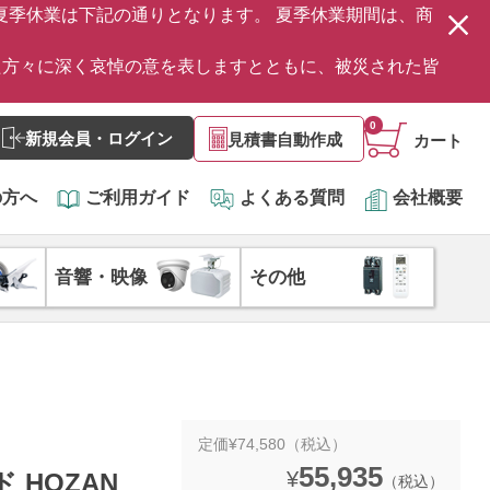
の夏季休業は下記の通りとなります。 夏季休業期間は、商
た方々に深く哀悼の意を表しますとともに、被災された皆
0
新規会員・ログイン
見積書自動作成
カート
の方へ
ご利用ガイド
よくある質問
会社概要
音響・映像
その他
定価¥74,580（税込）
55,935
¥
 HOZAN
（税込）