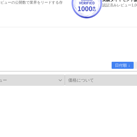
みレビューの公開数で業界をリードする存
認証済みレビュー1,
日付順 ↓