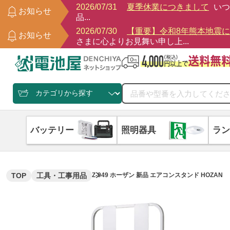
2026/07/31
夏季休業につきまして
いつ
お知らせ
品...
2026/07/30
【重要】令和8年熊本地震
お知らせ
さまに心よりお見舞い申し上...
バッテリー
照明器具
ラン
TOP
工具・工事用品
Z-949 ホーザン 新品 エアコンスタンド HOZAN