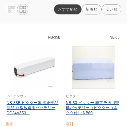
おすすめ順
新着順
安い順
NB-35B
NB-60
JVCケンウッド
ビクター
NB-35B ビクター製 純正部品
NB-60 ビクター 非常放送用交
新品 非常放送用バッテリー
換バッテリー（ビクターコネ
DC24V350...
クタ付） NB60
取寄
取寄