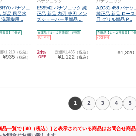
ク
パナソニック
パナソニック
-6RY0 パナソニ
ES9942 パナソニック 純
AZC81-459 パナ
 新品 風呂水
正品 新品 内刃 替刃 メン
純正品 新品 ロー
洗濯機用...
ズシェーバー用部品 ...
皿 グリル部品 P...
営業日】で発送
在庫品【１～２営業日】で発送
在庫品【１～２営業日】で
代引不可
代引不可
24
¥1,320
価¥1,210（税込）
%
定価¥1,485（税込）
¥935
¥1,122
OFF
（税込）
（税込）
1
2
3
4
5
商品一覧で [ ¥0（税込）] と表示されている商品はお問合せ商
らお問合せお願い致します。