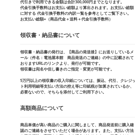
代引きで利用できる金額は合計300,000円までとなります。
代金引換手数料はお支払い総額より算出されます。お支払い総額
に対する 代金引換手数料の内訳一覧を参考としてご覧下さい。​
お支払い総額=（商品代金＋送料＋代金引換手数料）​
領収書・納品書について​
領収書・納品書の発行は、【商品の発送後】にお送りしているメ
ール（件名：電池屋本館 商品発送のご連絡）の中に記載されて
おりますURLのリンクより、発行が可能です。
領収書は宛名や但し書きのご指定・変更が可能です。​​
5万円以上の領収書の収入印紙については、振込、代引、クレジ
ト利用明細等支払い方法の控え等に印紙税が加算されているか、
必要ないので、そちらを添付してご利用下さい。
高額商品について​
商品単価が高い商品のご購入に関しまして、商品発送前に購入確
認のご連絡をさせていただく場合があります。また、支払い方法