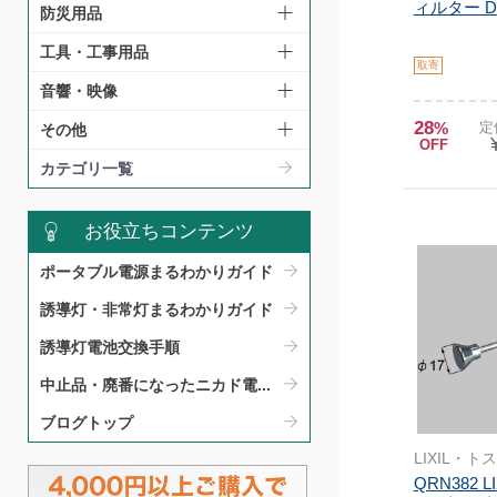
ィルター DA
防災用品
工具・工事用品
取寄
音響・映像
28
%
定
その他
OFF
カテゴリ一覧
お役立ちコンテンツ
ポータブル電源まるわかりガイド​
誘導灯・非常灯まるわかりガイド​
誘導灯電池交換手順​
中止品・廃番になったニカド電...
ブログトップ
LIXIL・ト
QRN382 