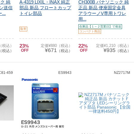
ック 純
A-4319 LIXIL・INAX 純正
CH300B パナソニック 純
コン送信
部品 新品 フロートカップ
正品 新品 便座固定金具
..
トイレ部品
アラウーノV専用トワレ
用...
在庫品【１～２営業日】で発送
取寄
コンパクト商品
23
22
0（税込）
%
定価¥880（税込）
%
定価¥1,210（税込）
¥671
¥935
OFF
OFF
（税込）
（税込）
（税込）
C81-459
ES9943
NZ2717M