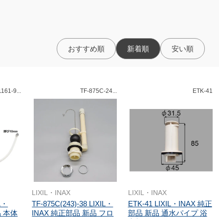
おすすめ順
新着順
安い順
161-9...
TF-875C-24...
ETK-41
LIXIL・INAX
LIXIL・INAX
IL・
TF-875C(243)-38 LIXIL・
ETK-41 LIXIL・INAX 純正
品 本体
INAX 純正部品 新品 フロ
部品 新品 通水パイプ 浴