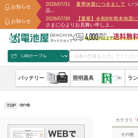
2026/07/31
夏季休業につきまして
いつ
お知らせ
品...
2026/07/30
【重要】令和8年熊本地震
お知らせ
さまに心よりお見舞い申し上...
バッテリー
照明器具
ラン
TOP
その他
カテゴリ「
その他