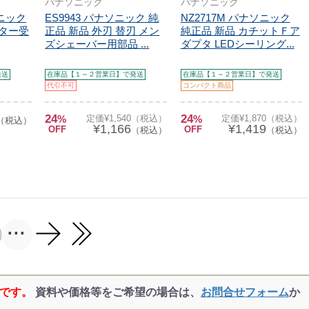
パナソニック
パナソニック
ソニック
ES9943 パナソニック 純
NZ2717M パナソニック
スター受
正品 新品 外刃 替刃 メン
純正品 新品 カチットＦア
ズシェーバー用部品 ...
ダプタ LEDシーリング...
発送
在庫品【１～２営業日】で発送
在庫品【１～２営業日】で発送
代引不可
コンパクト商品
24
24
%
定価¥1,540（税込）
%
定価¥1,870（税込）
（税込）
¥1,166
¥1,419
OFF
OFF
（税込）
（税込）
...
品です。
資料や価格等をご希望の場合は、
お問合せフォーム
か