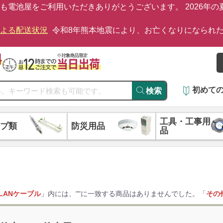
も電池屋をご利用いただきありがとうございます。 2026年
による配送状況
令和8年熊本地震により、お亡くなりになられ
初めて
検索
工具・工事用
プ類
防災用品
品
LANケーブル
」内には、"
"に一致する商品はありませんでした。「
その