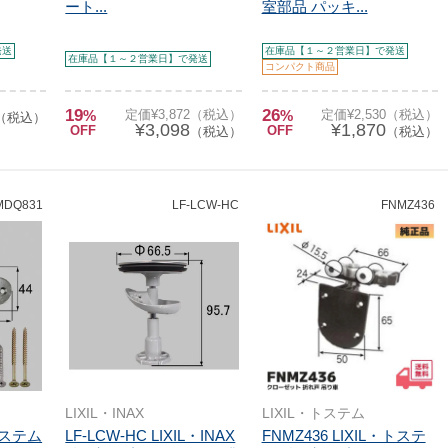
ート...
室部品 パッキ...
発送
在庫品【１～２営業日】で発送
在庫品【１～２営業日】で発送
コンパクト商品
19
26
%
定価¥3,872（税込）
%
定価¥2,530（税込）
（税込）
¥3,098
¥1,870
OFF
OFF
（税込）
（税込）
MDQ831
LF-LCW-HC
FNMZ436
LIXIL・INAX
LIXIL・トステム
・トステム
LF-LCW-HC LIXIL・INAX
FNMZ436 LIXIL・トステ