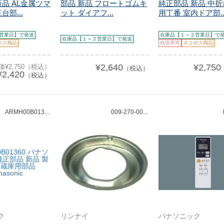
新品 AL金属ツマ
部品 新品 フロートゴムキ
純正部品 新品 中
台部...
ット ダイアフ...
用丁番 室内ドア部..
営業日】で発送
在庫品【１～２営業日】で
在庫品【１～２営業日】で発送
ポス商品
代引不可
ネコポス商品
¥2,640
¥2,750
価¥2,750（税込）
（税込）
¥2,420
（税込）
ARMH00B013...
009-270-00...
ク
リンナイ
パナソニック