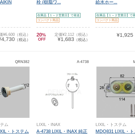
IKIN
栓 (樹脂ワ...
給水ホー...
在庫品【１～２営業日】で発送
在庫品【１～２営業日】で
コンパクト商品
コンパクト商品
20
¥1,925
価¥6,600（税込）
%
定価¥2,112（税込）
¥4,730
¥1,683
OFF
（税込）
（税込）
QRN382
A-4738
ステム
LIXIL・INAX
LIXIL・トステム
LIXIL・トステム
A-4738 LIXIL・INAX 純正
MDQ831 LIXIL