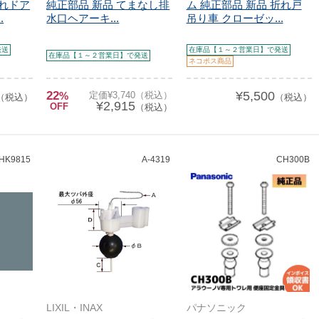
折れドア
純正部品 新品 てまなし排
ム 純正部品 新品 折れ戸
.
水口ヘアーキ...
吊り車 クローゼッ...
発送
在庫品【１～２営業日】で発送
在庫品【１～２営業日】で発送
ネコポス商品
22
¥5,500
%
定価¥3,740（税込）
（税込）
（税込）
¥2,915
OFF
（税込）
HK9815
A-4319
CH300B
LIXIL・INAX
パナソニック