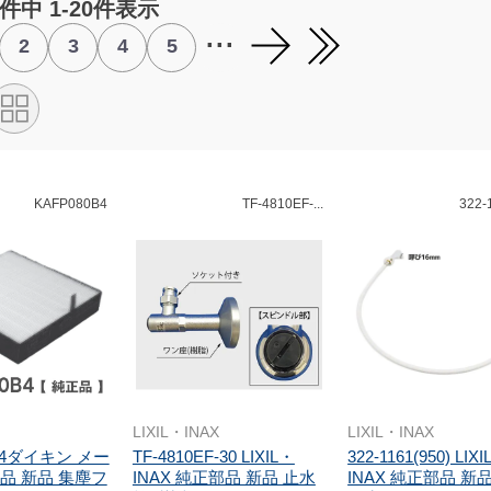
3件中 1-20件表示
...
2
3
4
5
KAFP080B4
TF-4810EF-...
322-1
LIXIL・INAX
LIXIL・INAX
0B4ダイキン メー
TF-4810EF-30 LIXIL・
322-1161(950) LIX
品 新品 集塵フ
INAX 純正部品 新品 止水
INAX 純正部品 新