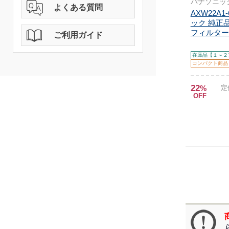
パナソニッ
よくある質問
AXW22A1
ック 純正品
フィルター 
ご利用ガイド
在庫品【１～２
コンパクト商品
22
%
定
OFF