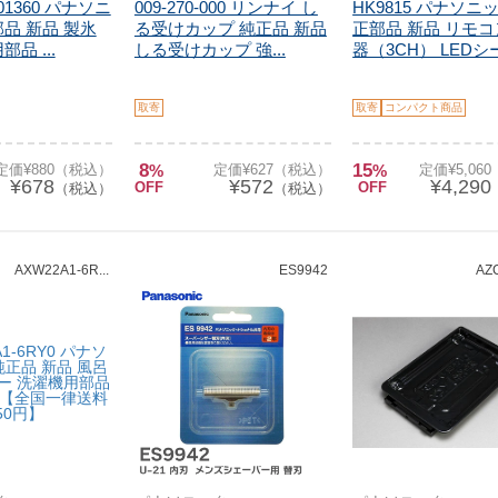
01360 パナソニ
009-270-000 リンナイ し
HK9815 パナソニ
品 新品 製氷
る受けカップ 純正品 新品
正部品 新品 リモ
品 ...
しる受けカップ 強...
器（3CH） LEDシー.
取寄
取寄
コンパクト商品
8
15
定価¥880（税込）
%
定価¥627（税込）
%
定価¥5,06
¥678
¥572
¥4,290
OFF
OFF
（税込）
（税込）
AXW22A1-6R...
ES9942
AZ