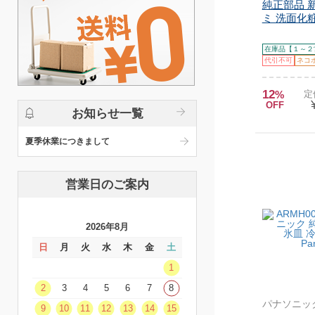
純正部品 
ミ 洗面化粧
在庫品【１～２
代引不可
ネコ
12
%
定
OFF
お知らせ一覧
夏季休業につきまして
営業日のご案内
2026年8月
日
月
火
水
木
金
土
1
2
3
4
5
6
7
8
パナソニッ
9
10
11
12
13
14
15