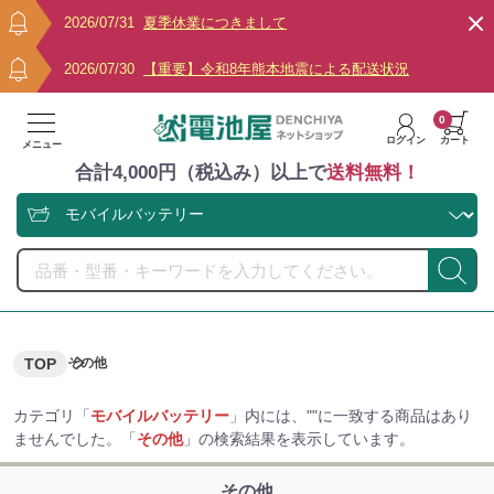
2026/07/31
夏季休業につきまして
2026/07/30
【重要】令和8年熊本地震による配送状況
0
ログイン
カート
メニュー
合計4,000円（税込み）以上で
送料無料！
TOP
その他
カテゴリ「
モバイルバッテリー
」内には、"
"に一致する商品はあり
ませんでした。「
その他
」の検索結果を表示しています。
その他