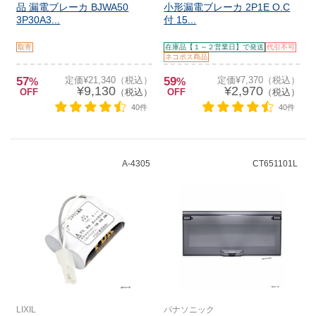
品 漏電ブレーカ BJWA50
小形漏電ブレーカ 2P1E O.C
3P30A3...
付 15...
取寄
在庫品【１～２営業日】で発送
代引不可
ネコポス商品
57
定価¥21,340（税込）
59
定価¥7,370（税込）
%
%
¥9,130
¥2,970
OFF
（税込）
OFF
（税込）
40件
40件
A-4305
CT651101L
LIXIL
パナソニック