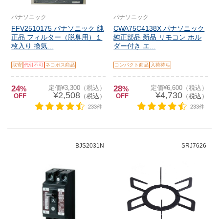
パナソニック
パナソニック
FFV2510175 パナソニック 純
CWA75C4138X パナソニック
正品 フィルター（脱臭用）１
純正部品 新品 リモコン ホル
枚入り 換気...
ダー付き エ...
取寄
代引不可
ネコポス商品
コンパクト商品
入荷待ち
24
定価¥3,300（税込）
28
定価¥6,600（税込）
%
%
¥2,508
¥4,730
OFF
（税込）
OFF
（税込）
233件
233件
BJS2031N
SRJ7626