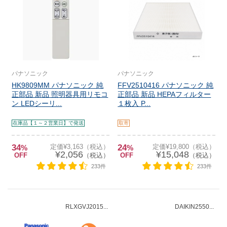
パナソニック
パナソニック
HK9809MM パナソニック 純
FFV2510416 パナソニック 純
正部品 新品 照明器具用リモコ
正部品 新品 HEPAフィルター
ン LEDシーリ...
１枚入 P...
在庫品【１～２営業日】で発送
取寄
34
定価¥3,163（税込）
24
定価¥19,800（税込）
%
%
¥2,056
¥15,048
OFF
（税込）
OFF
（税込）
233件
233件
RLXGVJ2015...
DAIKIN2550...