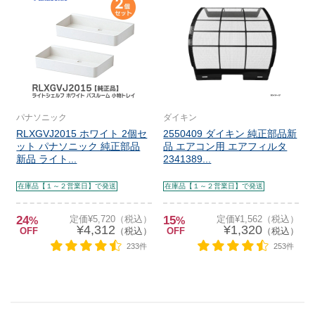
パナソニック
ダイキン
RLXGVJ2015 ホワイト 2個セ
2550409 ダイキン 純正部品新
ット パナソニック 純正部品
品 エアコン用 エアフィルタ
新品 ライト...
2341389...
在庫品【１～２営業日】で発送
在庫品【１～２営業日】で発送
24
定価¥5,720（税込）
15
定価¥1,562（税込）
%
%
¥4,312
¥1,320
OFF
（税込）
OFF
（税込）
233件
253件