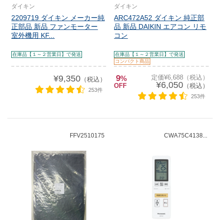
ダイキン
ダイキン
2209719 ダイキン メーカー純
ARC472A52 ダイキン 純正部
正部品 新品 ファンモーター
品 新品 DAIKIN エアコン リモ
室外機用 KF...
コン
在庫品【１～２営業日】で発送
在庫品【１～２営業日】で発送
コンパクト商品
¥9,350
9
定価¥6,688（税込）
%
（税込）
¥6,050
OFF
（税込）
253件
253件
FFV2510175
CWA75C4138...