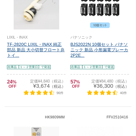
LIXIL・INAX
パナソニック
TF-2820C LIXIL・INAX 純正
BJS2022N 10個セット パナソ
部品 新品 大小切替フロート弁
ニック 新品 小形漏電ブレーカ
トイ...
2P2E...
在庫品【１～２営業日】で発送
在庫品【１～２営業日】で発送
24
定価¥4,840（税込）
57
定価¥84,480（税込）
%
%
¥3,674
¥36,300
OFF
（税込）
OFF
（税込）
96件
40件
HK9809MM
FFV2510416