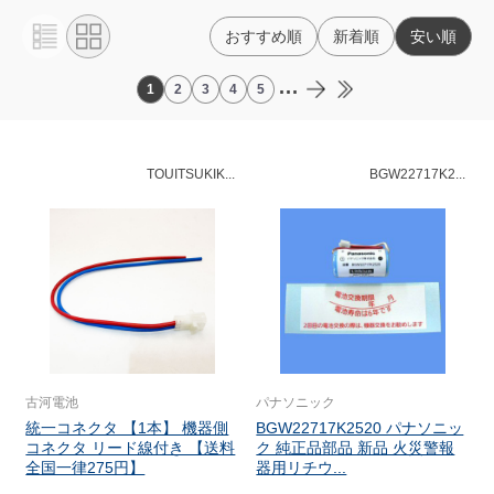
おすすめ順
新着順
安い順
...
1
2
3
4
5
TOUITSUKIK...
BGW22717K2...
古河電池
パナソニック
統一コネクタ 【1本】 機器側
BGW22717K2520 パナソニッ
コネクタ リード線付き 【送料
ク 純正品部品 新品 火災警報
全国一律275円】
器用リチウ...