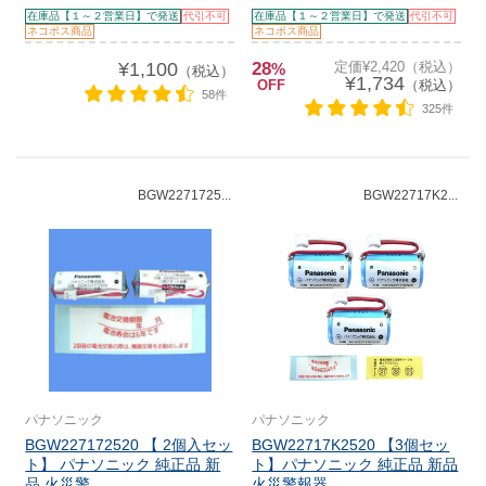
在庫品【１～２営業日】で発送
代引不可
在庫品【１～２営業日】で発送
代引不可
ネコポス商品
ネコポス商品
¥1,100
28
定価¥2,420（税込）
%
（税込）
¥1,734
OFF
（税込）
58件
325件
BGW2271725...
BGW22717K2...
パナソニック
パナソニック
BGW227172520 【 2個入セッ
BGW22717K2520 【3個セッ
ト】 パナソニック 純正品 新
ト】パナソニック 純正品 新品
品 火災警...
火災警報器...