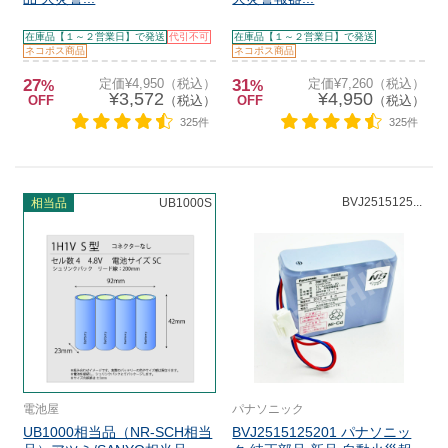
在庫品【１～２営業日】で発送
代引不可
在庫品【１～２営業日】で発送
ネコポス商品
ネコポス商品
27
定価¥4,950（税込）
31
定価¥7,260（税込）
%
%
¥3,572
¥4,950
OFF
（税込）
OFF
（税込）
325件
325件
BVJ2515125...
相当品
UB1000S
電池屋
パナソニック
UB1000相当品（NR-SCH相当
BVJ2515125201 パナソニッ