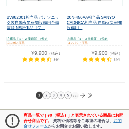
BV982001相当品 パナソニッ
20N-450AA相当品 SANYO
ク製自動火災報知設備用予備
CADNICA相当品 自動火災報知
電源 NS評価品（受...
設備用...
在庫品【１～２営業日】で発送
在庫品【１～２営業日】で発送
ネコポス商品
コンパクト商品
¥9,900
¥9,900
（税込）
（税込）
34件
34件
...
1
2
3
4
5
商品一覧で [ ¥0（税込）] と表示されている商品はお問
合せ商品です。
資料や価格等をご希望の場合は、
お問
合せフォーム
からお問合せお願い致します。