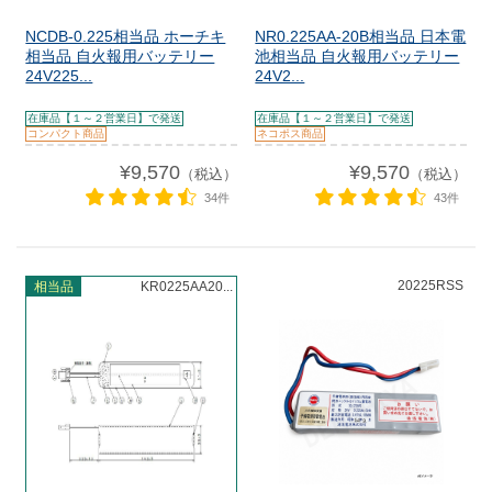
NCDB-0.225相当品 ホーチキ
NR0.225AA-20B相当品 日本電
相当品 自火報用バッテリー
池相当品 自火報用バッテリー
24V225...
24V2...
在庫品【１～２営業日】で発送
在庫品【１～２営業日】で発送
コンパクト商品
ネコポス商品
¥9,570
¥9,570
（税込）
（税込）
34件
43件
20225RSS
相当品
KR0225AA20...