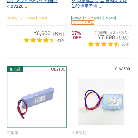
品）アツミ/SANYO相当品
ク 純正部品 新品 自動火災報
4.8V120...
知設備用予備...
受注品【２～３週間】で発送
在庫品【１～２営業日】で発送
コンパクト商品
¥6,600
17
定価¥9,570（税込）
%
（税込）
¥7,898
OFF
（税込）
43件
20件
10-AA500
相当品
UB210S
電池屋
古河電池