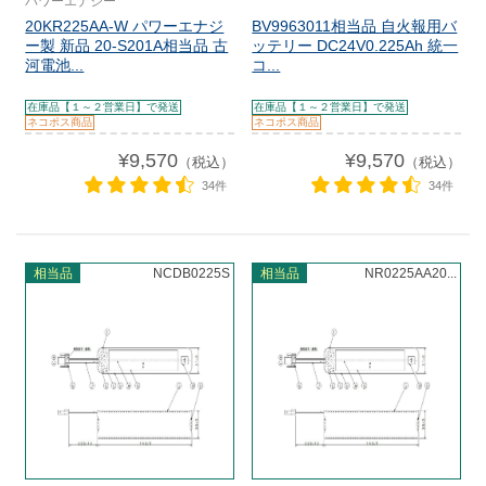
パワーエナジー
20KR225AA-W パワーエナジ
BV9963011相当品 自火報用バ
ー製 新品 20-S201A相当品 古
ッテリー DC24V0.225Ah 統一
河電池...
コ...
在庫品【１～２営業日】で発送
在庫品【１～２営業日】で発送
ネコポス商品
ネコポス商品
¥9,570
¥9,570
（税込）
（税込）
34件
34件
相当品
NCDB0225S
相当品
NR0225AA20...