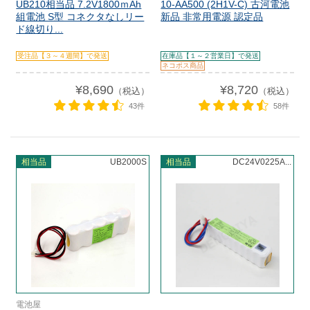
UB210相当品 7.2V1800ｍAh
10-AA500 (2H1V-C) 古河電池
組電池 S型 コネクタなしリー
新品 非常用電源 認定品
ド線切り...
受注品【３～４週間】で発送
在庫品【１～２営業日】で発送
ネコポス商品
¥8,690
¥8,720
（税込）
（税込）
43件
58件
相当品
UB2000S
相当品
DC24V0225A...
電池屋