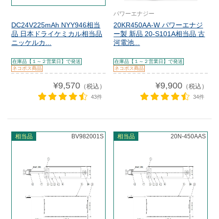
パワーエナジー
DC24V225mAh NYY946相当
20KR450AA-W パワーエナジ
品 日本ドライケミカル相当品
ー製 新品 20-S101A相当品 古
ニッケルカ...
河電池...
在庫品【１～２営業日】で発送
在庫品【１～２営業日】で発送
ネコポス商品
ネコポス商品
¥9,570
¥9,900
（税込）
（税込）
43件
34件
相当品
BV982001S
相当品
20N-450AAS