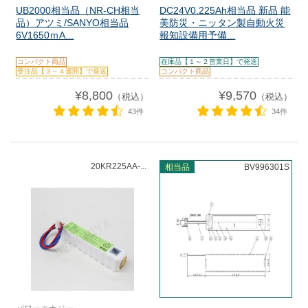
UB2000相当品（NR-CH相当
DC24V0.225Ah相当品 新品 能
品）アツミ/SANYO相当品
美防災・ニッタン製自動火災
6V1650ｍA...
報知設備用予備...
コンパクト商品
在庫品【１～２営業日】で発送
受注品【３～４週間】で発送
コンパクト商品
¥8,800
¥9,570
（税込）
（税込）
43件
34件
20KR225AA-...
相当品
BV996301S