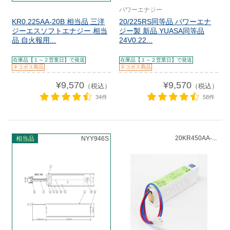
パワーエナジー
KR0.225AA-20B 相当品 三洋
20/225RS同等品 パワーエナ
ジーエスソフトエナジー 相当
ジー製 新品 YUASA同等品
品 自火報用...
24V0.22...
在庫品【１～２営業日】で発送
在庫品【１～２営業日】で発送
ネコポス商品
ネコポス商品
¥9,570
¥9,570
（税込）
（税込）
34件
58件
20KR450AA-...
相当品
NYY946S