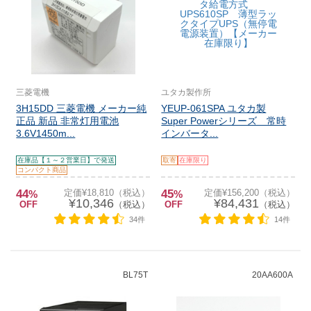
三菱電機
ユタカ製作所
3H15DD 三菱電機 メーカー純
YEUP-061SPA ユタカ製
正品 新品 非常灯用電池
Super Powerシリーズ 常時
3.6V1450m...
インバータ...
在庫品【１～２営業日】で発送
取寄
在庫限り
コンパクト商品
44
定価¥18,810（税込）
45
定価¥156,200（税込）
%
%
¥10,346
¥84,431
OFF
（税込）
OFF
（税込）
34件
14件
BL75T
20AA600A