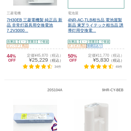
三菱電機
電池屋
7H30EB 三菱電機製 純正品 新
4NR-AC-TLB相当品 電池屋製
品 非常灯器具用交換電池
新品 東芝ライテック相当品 誘
7.2V3000...
導灯用交換電...
在庫品【１～２営業日】で発送
在庫品【１～２営業日】で発送
コンパクト商品
ネコポス商品
後継品あり
44
定価¥45,870（税込）
50
定価¥11,770（税込）
%
%
¥25,229
¥5,830
OFF
（税込）
OFF
（税込）
34件
49件
20S104A
9HR-CY-BEB