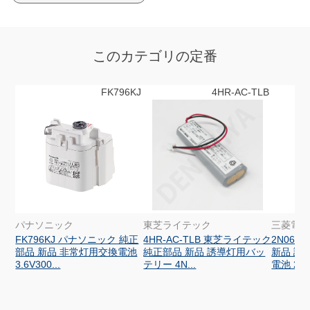
このカテゴリの定番
FK796KJ
4HR-AC-TLB
パナソニック
東芝ライテック
三菱電
FK796KJ パナソニック 純正
4HR-AC-TLB 東芝ライテック
2N06D
部品 新品 非常灯用交換電池
純正部品 新品 誘導灯用バッ
新品 誘
3.6V300...
テリー 4N...
電池 2.4V