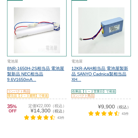
電池屋
電池屋
8NR-1650H-2S相当品 電池屋
12KR-AAH相当品 電池屋製新
製新品 NEC相当品
品 SANYO Cadnica製相当品
9.6V1650mA...
XH...
コンパクト商品
在庫品【１～２営業日】で発送
受注品【２～３週間】で発送
コンパクト商品
35
定価¥22,000（税込）
¥9,900
%
（税込）
¥14,300
OFF
（税込）
43件
43件