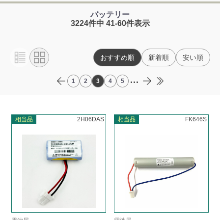
バッテリー
3224件中 41-60件表示
おすすめ順
新着順
安い順
...
1
2
3
4
5
相当品
2H06DAS
相当品
FK646S