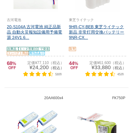
古河電池
東芝ライテック
20-S104A 古河電池 純正品新
9HR-CY-BEB 東芝ライテック
品 自動火災報知設備用予備電
新品 非常灯用交換バッテリー
源 24V1.6...
9NR-CX...
在庫品【１～２営業日】で発送
取寄
コンパクト商品
相当品あり
68
定価¥77,110（税込）
44
定価¥61,600（税込）
%
%
¥24,200
¥33,880
OFF
（税込）
OFF
（税込）
58件
45件
20AA600x4
FK750P