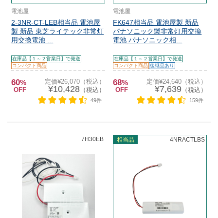
電池屋
電池屋
2-3NR-CT-LEB相当品 電池屋
FK647相当品 電池屋製 新品
製 新品 東芝ライテック非常灯
パナソニック製非常灯用交換
用交換電池 ...
電池 パナソニック相...
在庫品【１～２営業日】で発送
在庫品【１～２営業日】で発送
コンパクト商品
コンパクト商品
後継品あり
60
定価¥26,070（税込）
68
定価¥24,640（税込）
%
%
¥10,428
¥7,639
OFF
（税込）
OFF
（税込）
49件
159件
7H30EB
相当品
4NRACTLBS