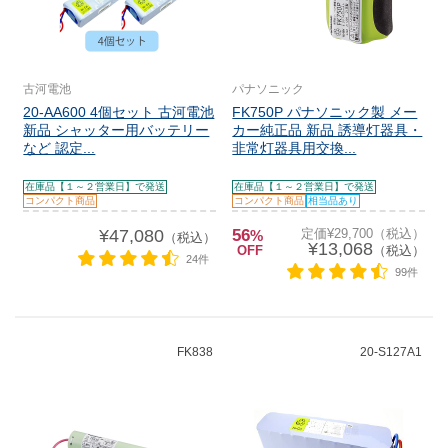
古河電池
パナソニック
20-AA600 4個セット 古河電池
FK750P パナソニック製 メー
新品 シャッター用バッテリー
カー純正品 新品 誘導灯器具・
など 認定...
非常灯器具用交換...
在庫品【１～２営業日】で発送
在庫品【１～２営業日】で発送
コンパクト商品
コンパクト商品
相当品あり
¥47,080
56
定価¥29,700（税込）
%
（税込）
¥13,068
OFF
（税込）
24件
99件
FK838
20-S127A1