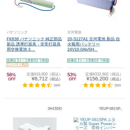
パナソニック
古河電池
FK838 パナソニック 純正部品
20-S127A1 古河電池 新品 自
新品 誘導灯器具・非常灯器具
火報用バッテリー
用交換電池 3....
24V10.0Ah/5H...
在庫品【１～２営業日】で発送
在庫品【１～２営業日】で発送
コンパクト商品
56
定価¥19,800（税込）
53
定価¥332,860（税込）
%
%
¥8,712
¥156,200
OFF
（税込）
OFF
（税込）
99件
58件
3H15DD
YEUP-061SP...