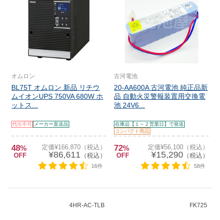
オムロン
古河電池
BL75T オムロン 新品 リチウ
20-AA600A 古河電池 純正品新
ムイオンUPS 750VA 680W ホ
品 自動火災警報装置用交換電
ットス...
池 24V6...
代引不可
メーカー直送品
在庫品【１～２営業日】で発送
コンパクト商品
48
定価¥166,870（税込）
72
定価¥56,100（税込）
%
%
¥86,611
¥15,290
OFF
（税込）
OFF
（税込）
16件
58件
4HR-AC-TLB
FK725