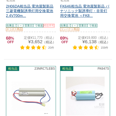
電池屋
電池屋
2H06DA相当品 電池屋製新品
FK646相当品 電池屋製新品 パ
三菱電機製誘導灯用交換電池
ナソニック製誘導灯・非常灯
2.4V700m...
用交換電池 ＜FK8...
在庫品【１～２営業日】で発送
代引不可
在庫品【１～２営業日】で発送
ネコポス商品
コンパクト商品
68
定価¥11,770（税込）
69
定価¥19,800（税込）
%
%
¥3,652
¥6,138
OFF
（税込）
OFF
（税込）
20件
159件
相当品
23NRCTLEBS
相当品
FK647S