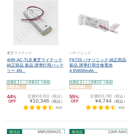
東芝ライテック
パナソニック
4HR-AC-TLB 東芝ライテック
FK725 パナソニック 純正部品
純正部品 新品 誘導灯用バッテ
新品 誘導灯用交換電池
リー 4N...
4.8V600mAh...
在庫品【１～２営業日】で発送
在庫品【１～２営業日】で発送
ネコポス商品
コンパクト商品
44
定価¥18,810（税込）
55
定価¥10,780（税込）
%
%
¥10,346
¥4,744
OFF
（税込）
OFF
（税込）
45件
99件
相当品
8NR1650H2S...
相当品
12KR-AAH