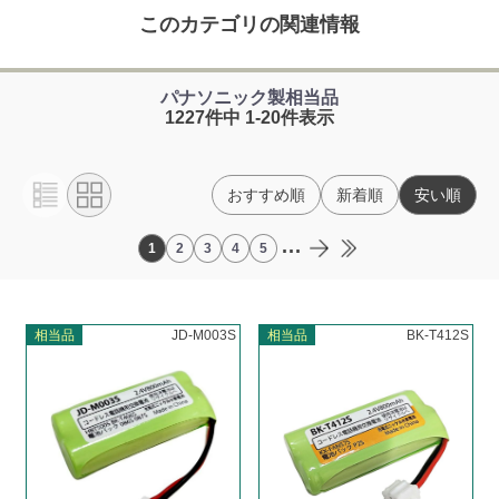
このカテゴリの関連情報
パナソニック製相当品
1227件中 1-20件表示
おすすめ順
新着順
安い順
...
1
2
3
4
5
相当品
JD-M003S
相当品
BK-T412S