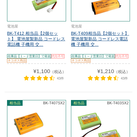
電池屋
電池屋
BK-T412 相当品【2個セッ
BK-T409相当品【2個セット】
ト】 電池屋製新品 コードレス
電池屋製新品 コードレス電話
電話機 子機用 交...
機 子機用 交...
在庫品【１～２営業日】で発送
代引不可
在庫品【１～２営業日】で発送
代引不可
ネコポス商品
ネコポス商品
¥1,100
¥1,210
（税込）
（税込）
43件
43件
相当品
BK-T407SX2
相当品
BK-T403SX2