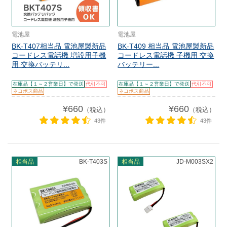
電池屋
電池屋
BK-T407相当品 電池屋製新品
BK-T409 相当品 電池屋製新品
コードレス電話機 増設用子機
コードレス電話機 子機用 交換
用 交換バッテリ...
バッテリー...
在庫品【１～２営業日】で発送
代引不可
在庫品【１～２営業日】で発送
代引不可
ネコポス商品
ネコポス商品
¥660
¥660
（税込）
（税込）
43件
43件
相当品
BK-T403S
相当品
JD-M003SX2