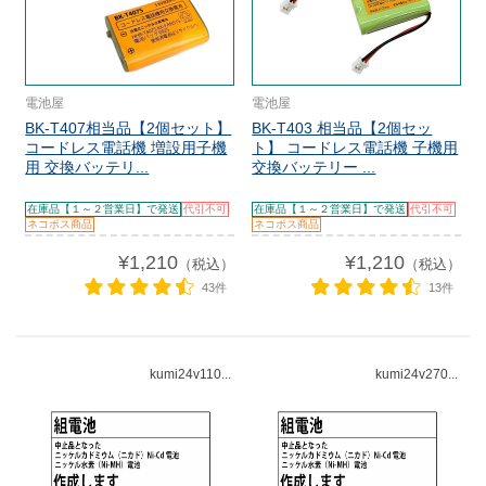
電池屋
電池屋
BK-T407相当品【2個セット】
BK-T403 相当品【2個セッ
コードレス電話機 増設用子機
ト】 コードレス電話機 子機用
用 交換バッテリ...
交換バッテリー ...
在庫品【１～２営業日】で発送
代引不可
在庫品【１～２営業日】で発送
代引不可
ネコポス商品
ネコポス商品
¥1,210
¥1,210
（税込）
（税込）
43件
13件
kumi24v110...
kumi24v270...