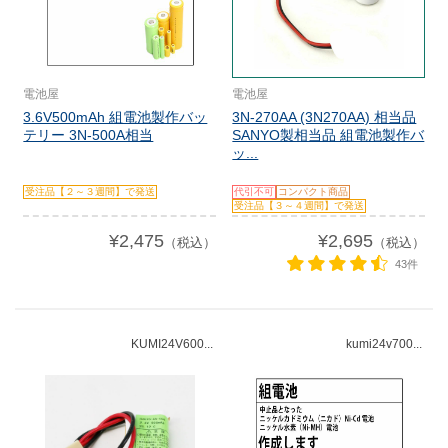
電池屋
電池屋
3.6V500mAh 組電池製作バッ
3N-270AA (3N270AA) 相当品
テリー 3N-500A相当
SANYO製相当品 組電池製作バ
ッ...
受注品【２～３週間】で発送
代引不可
コンパクト商品
受注品【３～４週間】で発送
¥2,475
¥2,695
（税込）
（税込）
43件
KUMI24V600...
kumi24v700...