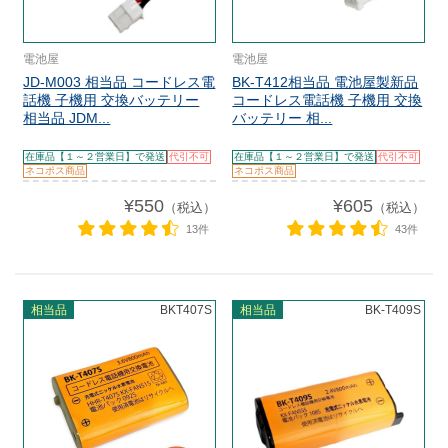
電池屋
電池屋
JD-M003 相当品 コードレス電
BK-T412相当品 電池屋製新品
話機 子機用 交換バッテリー
コードレス電話機 子機用 交換
相当品 JDM...
バッテリー 相...
在庫品【１～２営業日】で発送
代引不可
在庫品【１～２営業日】で発送
代引不可
ネコポス商品
ネコポス商品
¥550
¥605
（税込）
（税込）
13件
43件
相当品
BKT407S
相当品
BK-T409S