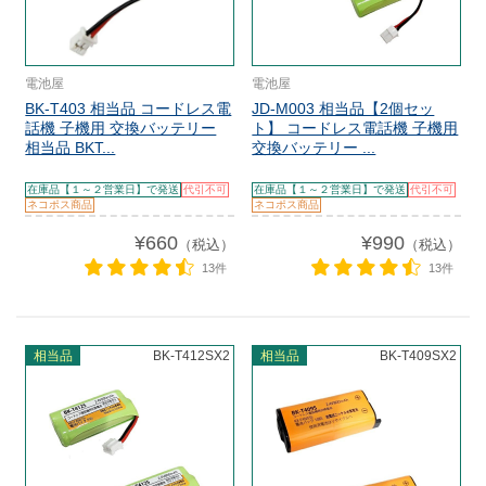
電池屋
電池屋
BK-T403 相当品 コードレス電
JD-M003 相当品【2個セッ
話機 子機用 交換バッテリー
ト】 コードレス電話機 子機用
相当品 BKT...
交換バッテリー ...
在庫品【１～２営業日】で発送
代引不可
在庫品【１～２営業日】で発送
代引不可
ネコポス商品
ネコポス商品
¥660
¥990
（税込）
（税込）
13件
13件
相当品
BK-T412SX2
相当品
BK-T409SX2