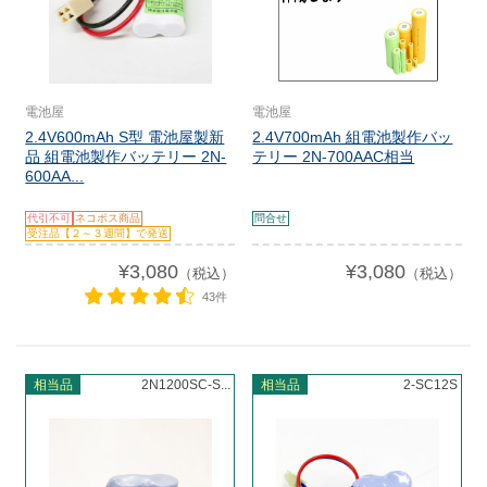
電池屋
電池屋
2.4V600mAh S型 電池屋製新
2.4V700mAh 組電池製作バッ
品 組電池製作バッテリー 2N-
テリー 2N-700AAC相当
600AA...
代引不可
ネコポス商品
問合せ
受注品【２～３週間】で発送
¥3,080
¥3,080
（税込）
（税込）
43件
相当品
2N1200SC-S...
相当品
2-SC12S