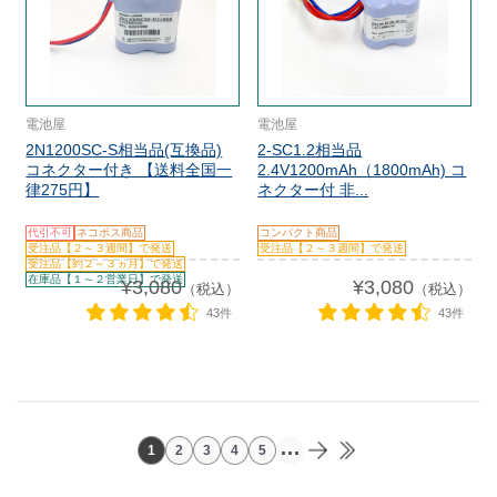
電池屋
電池屋
2N1200SC-S相当品(互換品)
2-SC1.2相当品
コネクター付き 【送料全国一
2.4V1200mAh（1800mAh) コ
律275円】
ネクター付 非...
代引不可
ネコポス商品
コンパクト商品
受注品【２～３週間】で発送
受注品【２～３週間】で発送
受注品【約２～３ヵ月】で発送
在庫品【１～２営業日】で発送
¥3,080
¥3,080
（税込）
（税込）
43件
43件
...
1
2
3
4
5