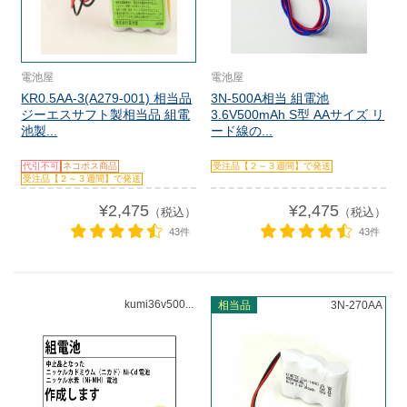
電池屋
電池屋
KR0.5AA-3(A279-001) 相当品
3N-500A相当 組電池
ジーエスサフト製相当品 組電
3.6V500mAh S型 AAサイズ リ
池製...
ード線の...
代引不可
ネコポス商品
受注品【２～３週間】で発送
受注品【２～３週間】で発送
¥2,475
¥2,475
（税込）
（税込）
43件
43件
kumi36v500...
相当品
3N-270AA