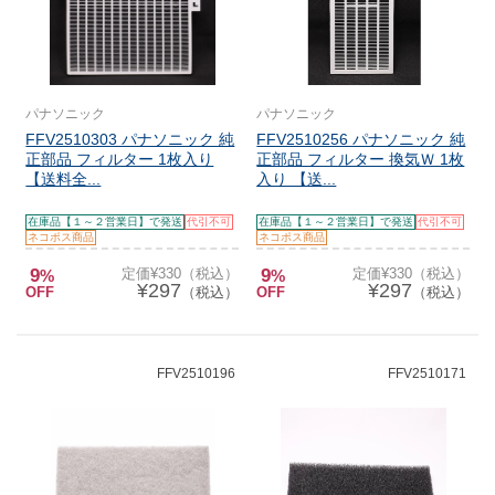
パナソニック
パナソニック
FFV2510303 パナソニック 純
FFV2510256 パナソニック 純
正部品 フィルター 1枚入り
正部品 フィルター 換気Ｗ 1枚
【送料全...
入り 【送...
在庫品【１～２営業日】で発送
代引不可
在庫品【１～２営業日】で発送
代引不可
ネコポス商品
ネコポス商品
9
定価¥330（税込）
9
定価¥330（税込）
%
%
¥297
¥297
OFF
（税込）
OFF
（税込）
FFV2510196
FFV2510171