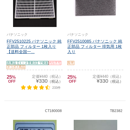
パナソニック
パナソニック
FFV2510225 パナソニック 純
FFV2510085 パナソニック 純
正部品 フィルター 1枚入り
正部品 フィルター 排気用 1枚
【送料全国一...
入り
在庫品【１～２営業日】で発送
代引不可
取寄
ネコポス商品
25
定価¥440（税込）
25
定価¥440（税込）
%
%
¥330
¥330
OFF
（税込）
OFF
（税込）
233件
CT180008
TB2382