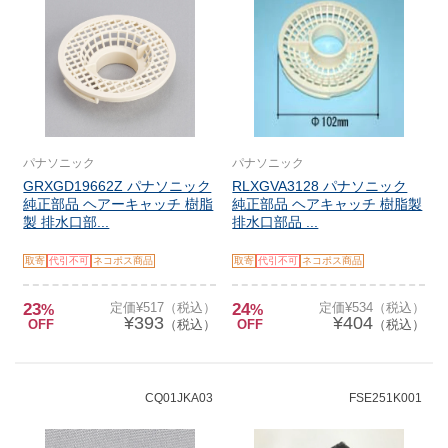
パナソニック
パナソニック
GRXGD19662Z パナソニック
RLXGVA3128 パナソニック
純正部品 ヘアーキャッチ 樹脂
純正部品 ヘアキャッチ 樹脂製
製 排水口部...
排水口部品 ...
取寄
代引不可
ネコポス商品
取寄
代引不可
ネコポス商品
23
定価¥517（税込）
24
定価¥534（税込）
%
%
¥393
¥404
OFF
（税込）
OFF
（税込）
CQ01JKA03
FSE251K001