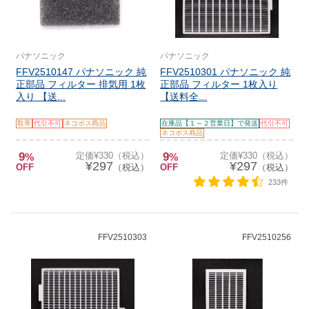
パナソニック
パナソニック
FFV2510147 パナソニック 純
FFV2510301 パナソニック 純
正部品 フィルター 排気用 1枚
正部品 フィルター 1枚入り
入り 【送...
【送料全...
取寄
代引不可
ネコポス商品
在庫品【１～２営業日】で発送
代引不可
ネコポス商品
9
定価¥330（税込）
9
定価¥330（税込）
%
%
¥297
¥297
OFF
（税込）
OFF
（税込）
233件
FFV2510303
FFV2510256