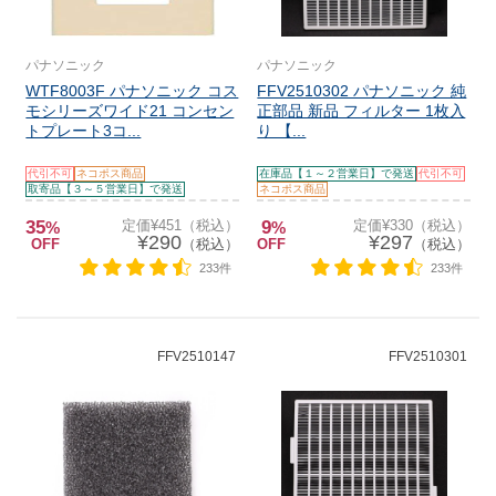
パナソニック
パナソニック
WTF8003F パナソニック コス
FFV2510302 パナソニック 純
モシリーズワイド21 コンセン
正部品 新品 フィルター 1枚入
トプレート3コ...
り 【...
代引不可
ネコポス商品
在庫品【１～２営業日】で発送
代引不可
取寄品【３～５営業日】で発送
ネコポス商品
35
定価¥451（税込）
9
定価¥330（税込）
%
%
¥290
¥297
OFF
（税込）
OFF
（税込）
233件
233件
FFV2510147
FFV2510301