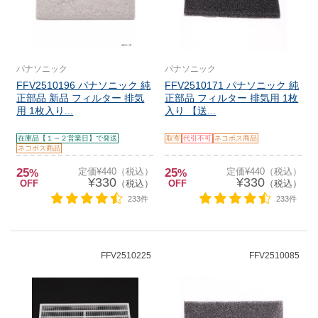
パナソニック
パナソニック
FFV2510196 パナソニック 純
FFV2510171 パナソニック 純
正部品 新品 フィルター 排気
正部品 フィルター 排気用 1枚
用 1枚入り...
入り 【送...
在庫品【１～２営業日】で発送
取寄
代引不可
ネコポス商品
ネコポス商品
25
定価¥440（税込）
25
定価¥440（税込）
%
%
¥330
¥330
OFF
（税込）
OFF
（税込）
233件
233件
FFV2510225
FFV2510085