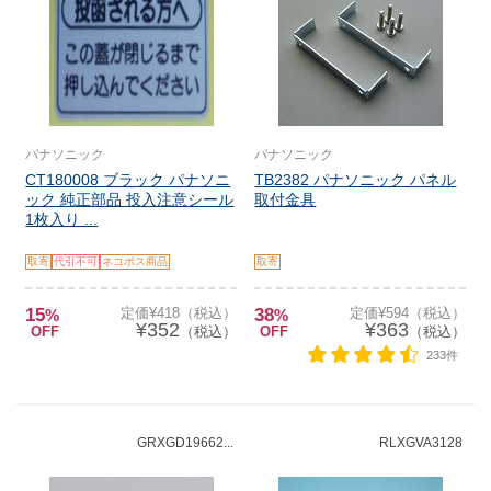
パナソニック
パナソニック
CT180008 ブラック パナソニ
TB2382 パナソニック パネル
ック 純正部品 投入注意シール
取付金具
1枚入り ...
取寄
代引不可
ネコポス商品
取寄
15
定価¥418（税込）
38
定価¥594（税込）
%
%
¥352
¥363
OFF
（税込）
OFF
（税込）
233件
GRXGD19662...
RLXGVA3128