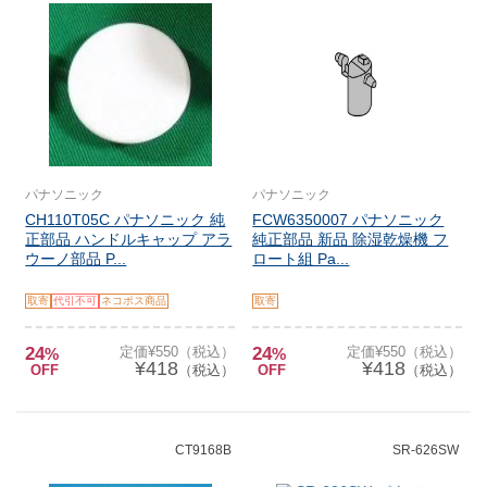
パナソニック
パナソニック
CH110T05C パナソニック 純
FCW6350007 パナソニック
正部品 ハンドルキャップ アラ
純正部品 新品 除湿乾燥機 フ
ウーノ部品 P...
ロート組 Pa...
取寄
代引不可
ネコポス商品
取寄
24
定価¥550（税込）
24
定価¥550（税込）
%
%
¥418
¥418
OFF
（税込）
OFF
（税込）
CT9168B
SR-626SW