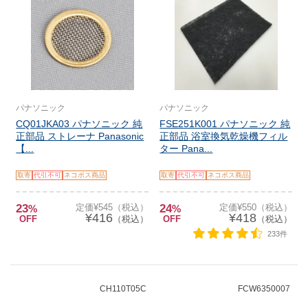
パナソニック
パナソニック
CQ01JKA03 パナソニック 純
FSE251K001 パナソニック 純
正部品 ストレーナ Panasonic
正部品 浴室換気乾燥機フィル
【...
ター Pana...
取寄
代引不可
ネコポス商品
取寄
代引不可
ネコポス商品
23
定価¥545（税込）
24
定価¥550（税込）
%
%
¥416
¥418
OFF
（税込）
OFF
（税込）
233件
CH110T05C
FCW6350007