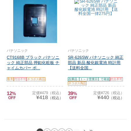
パナソニック
パナソニック
CT9168B ブラック パナソニ
SR-626SW パナソニック 純正
ック 純正部品 押釦化粧板 チ
部品 新品 酸化銀電池 時計用
ャイムカバー ポ...
【送料全国...
取寄
代引不可
ネコポス商品
在庫品【１～２営業日】で発送
代引不可
ネコポス商品
12
定価¥479（税込）
39
定価¥726（税込）
%
%
¥418
¥440
OFF
（税込）
OFF
（税込）