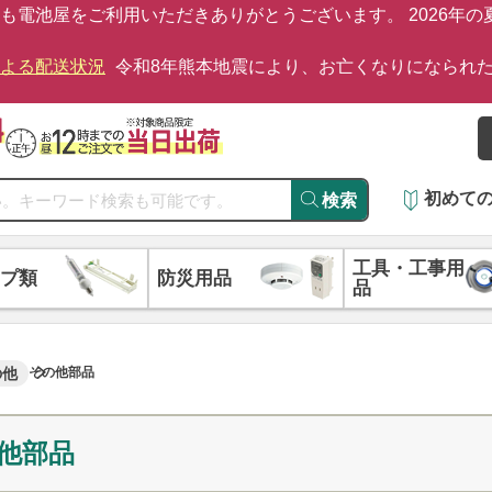
も電池屋をご利用いただきありがとうございます。 2026年
による配送状況
令和8年熊本地震により、お亡くなりになられ
初めて
検索
工具・工事用
プ類
防災用品
品
の他
その他部品
他部品