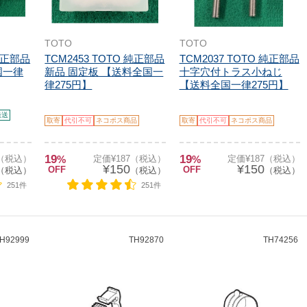
TOTO
TOTO
 純正部品
TCM2453 TOTO 純正部品
TCM2037 TOTO 純正部品
国一律
新品 固定板 【送料全国一
十字穴付トラス小ねじ
律275円】
【送料全国一律275円】
発送
取寄
代引不可
ネコポス商品
取寄
代引不可
ネコポス商品
19
19
7（税込）
%
定価¥187（税込）
%
定価¥187（税込）
¥150
¥150
OFF
OFF
（税込）
（税込）
（税込）
251件
251件
H92999
TH92870
TH74256