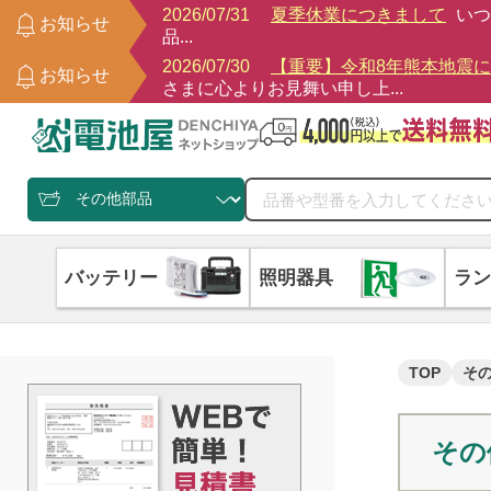
2026/07/31
夏季休業につきまして
いつ
お知らせ
品...
2026/07/30
【重要】令和8年熊本地震
お知らせ
さまに心よりお見舞い申し上...
バッテリー
照明器具
ラン
TOP
そ
その