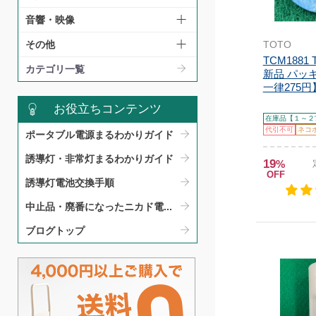
音響・映像
TOTO
その他
TCM1881
カテゴリ一覧
新品 パッ
一律275円
お役立ちコンテンツ
在庫品【１～２
代引不可
ネコ
ポータブル電源まるわかりガイド​
誘導灯・非常灯まるわかりガイド​
19
%
OFF
誘導灯電池交換手順​
中止品・廃番になったニカド電...
ブログトップ