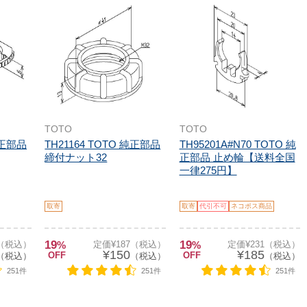
TOTO
TOTO
純正部品
TH21164 TOTO 純正部品
TH95201A#N70 TOTO 純
締付ナット32
正部品 止め輪【送料全国
一律275円】
取寄
取寄
代引不可
ネコポス商品
19
19
7（税込）
%
定価¥187（税込）
%
定価¥231（税込）
¥150
¥185
OFF
OFF
（税込）
（税込）
（税込）
251件
251件
251件