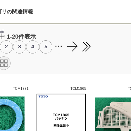
ゴリの関連情報
部品
中 1-20件表示
...
2
3
4
5
TCM1881
TCM1865
T