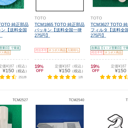
TOTO
TOTO
 TOTO 純正部品
TCM1865 TOTO 純正部品
TCM3627 TOTO
キン【送料全国
パッキン【送料全国一律
フィルタ【送料全
】
275円】
275円】
営業日】で発送
在庫品【１～２営業日】で
代引不可
ネコポス商品
入荷待ち
ポス商品
代引不可
ネコポス商品
19
19
定価¥187（税込）
%
定価¥187（税込）
%
定価¥18
¥150
¥150
¥150
OFF
OFF
（税込）
（税込）
251件
1件
TCM2527
TCM2540
T