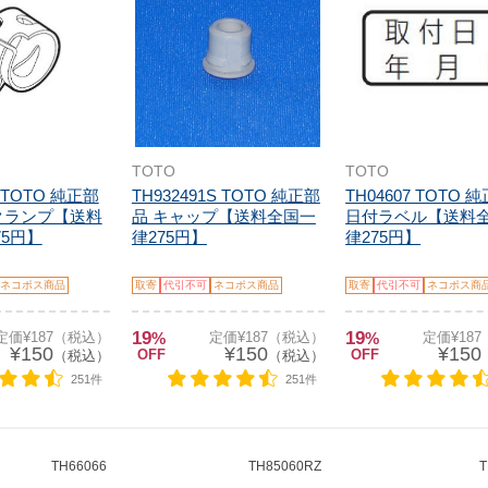
TOTO
TOTO
R TOTO 純正部
TH932491S TOTO 純正部
TH04607 TOTO 
クランプ【送料
品 キャップ【送料全国一
日付ラベル【送料
75円】
律275円】
律275円】
ネコポス商品
取寄
代引不可
ネコポス商品
取寄
代引不可
ネコポス商
19
19
定価¥187（税込）
%
定価¥187（税込）
%
定価¥18
¥150
¥150
¥150
OFF
OFF
（税込）
（税込）
251件
251件
TH66066
TH85060RZ
T