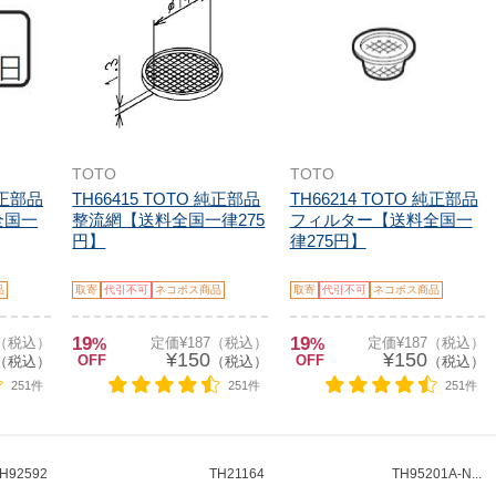
TOTO
TOTO
純正部品
TH66415 TOTO 純正部品
TH66214 TOTO 純正部品
全国一
整流網【送料全国一律275
フィルター【送料全国一
円】
律275円】
品
取寄
代引不可
ネコポス商品
取寄
代引不可
ネコポス商品
19
19
7（税込）
%
定価¥187（税込）
%
定価¥187（税込）
¥150
¥150
OFF
OFF
（税込）
（税込）
（税込）
251件
251件
251件
H92592
TH21164
TH95201A-N...