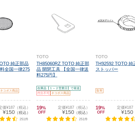
TOTO
TOTO
 TOTO 純正部品
TH85060RZ TOTO 純正部
TH92592 TOTO 
料全国一律275
品 開閉工具 【全国一律送
ストッパー
料275円】
在庫品【１～２営業日】で発送
ネコポス商品
取寄
代引不可
ネコポス商品
19
19
定価¥187（税込）
%
定価¥187（税込）
%
定価¥18
¥150
¥150
¥150
OFF
OFF
（税込）
（税込）
251件
251件