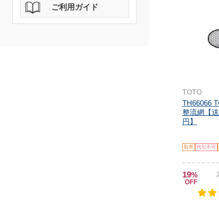
ご利用ガイド
TOTO
TH66066
整流網【送
円】
取寄
代引不可
19
%
OFF