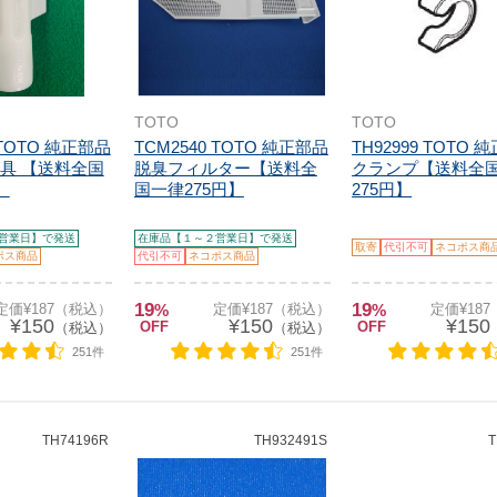
TOTO
TOTO
 TOTO 純正部品
TCM2540 TOTO 純正部品
TH92999 TOTO 
具 【送料全国
脱臭フィルター【送料全
クランプ【送料全
】
国一律275円】
275円】
営業日】で発送
在庫品【１～２営業日】で発送
取寄
代引不可
ネコポス商
ポス商品
代引不可
ネコポス商品
19
19
定価¥187（税込）
%
定価¥187（税込）
%
定価¥18
¥150
¥150
¥150
OFF
OFF
（税込）
（税込）
251件
251件
TH74196R
TH932491S
T