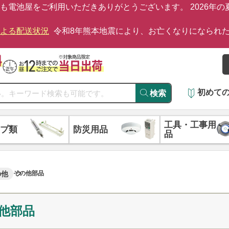
も電池屋をご利用いただきありがとうございます。 2026年
による配送状況
令和8年熊本地震により、お亡くなりになられ
初めて
検索
工具・工事用
プ類
防災用品
品
の他
その他部品
他部品