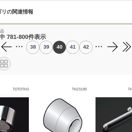
ゴリの関連情報
部品
中 781-800件表示
...
...
38
39
40
41
42
TOTOTH3
TH23190
TH