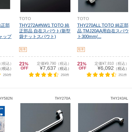
TOTO
TOTO
 純正部
THY272A#NW1 TOTO 純
THY270ALL TOTO 純正部
正部品 自在スパウト(新型
品 TMJ20AA用自在スパウ
ャップ
袋ナットスパウト)
ト300mm(...
取寄
取寄
21
21
0（税込）
%
定価¥9,790（税込）
%
定価¥7,810（税込）
¥7,637
¥6,092
OFF
OFF
（税込）
（税込）
（税込）
250件
250件
251件
HY582N
THY270A
THY243AL