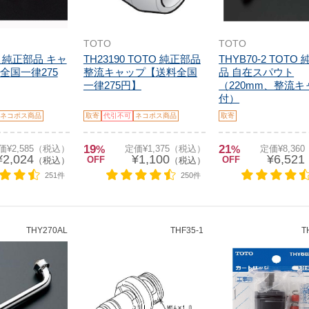
TOTO
TOTO
O 純正部品 キャ
TH23190 TOTO 純正部品
THYB70-2 TOTO
全国一律275
整流キャップ【送料全国
品 自在スパウト
一律275円】
（220mm、整流キ
付）
ネコポス商品
取寄
代引不可
ネコポス商品
取寄
19
21
価¥2,585（税込）
%
定価¥1,375（税込）
%
定価¥8,36
¥2,024
¥1,100
¥6,521
OFF
OFF
（税込）
（税込）
251件
250件
THY270AL
THF35-1
T