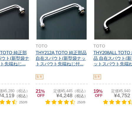
TOTO
TOTO
L TOTO 純正部
THY212A TOTO 純正部品
THY208ALL TOT
パウト(新型袋ナ
自在スパウト(新型袋ナッ
品 自在スパウト(
先端ねじ...
トスパウト先端ねじ付...
ットスパウト先端ね.
取寄
取寄
21
19
価¥5,280（税込）
%
定価¥5,445（税込）
%
定価¥5,94
¥4,119
¥4,248
¥4,752
OFF
OFF
（税込）
（税込）
250件
250件