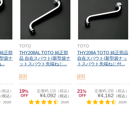
TOTO
TOTO
O 純正部
THY208AL TOTO 純正部
THY208A TOTO 純正部品
新型袋ナ
品 自在スパウト(新型袋ナ
自在スパウト(新型袋ナッ
..
ットスパウト先端ねじ...
トスパウト先端ねじ付...
取寄
取寄
19
21
0（税込）
%
定価¥5,115（税込）
%
定価¥5,335（税込）
¥4,092
¥4,162
OFF
OFF
（税込）
（税込）
（税込）
250件
250件
250件