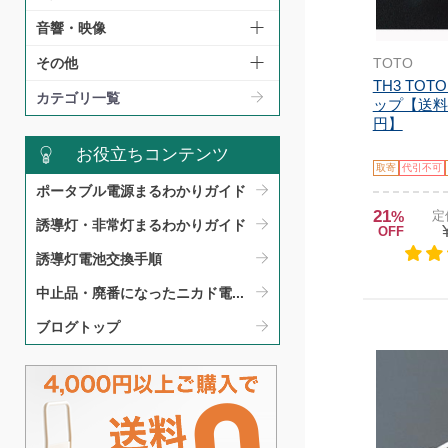
音響・映像
TOTO
その他
TH3 TOT
カテゴリ一覧
ップ【送料
円】
お役立ちコンテンツ
取寄
代引不可
ポータブル電源まるわかりガイド​
21
%
定
誘導灯・非常灯まるわかりガイド​
OFF
誘導灯電池交換手順​
中止品・廃番になったニカド電...
ブログトップ