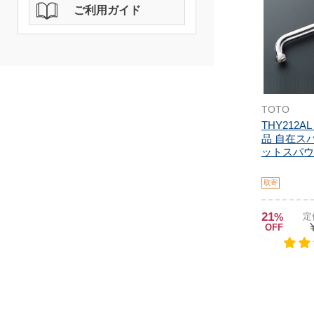
ご利用ガイド
TOTO
THY212A
品 自在ス
ットスパウト
取寄
21
%
定
OFF