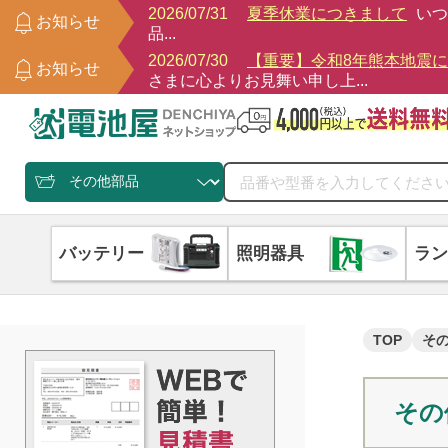
2026/07/31
夏季休業につきまして
いつ
お知らせ
品...
2026/07/30
【重要】令和8年熊本地震
お知らせ
さまに心よりお見舞い申し上...
バッテリー
照明器具
ラン
TOP
そ
その