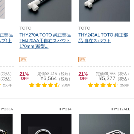
TOTO
TOTO
 純正部品
THY270A TOTO 純正部品
THY243AL TOTO 純正部
ブ(上
TMJ20AA用自在スパウト
品 自在スパウト
170mm(新型...
取寄
取寄
21
21
0（税込）
%
定価¥8,415（税込）
%
定価¥6,765（税込）
¥6,564
¥5,277
OFF
OFF
（税込）
（税込）
（税込）
250件
250件
250件
HY233A
THY214
THY212ALL