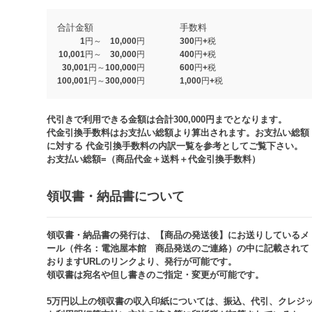
合計金額
手数料
1円～ 10,000円
300円+税
10,001円～ 30,000円
400円+税
30,001円～100,000円
600円+税
100,001円～300,000円
1,000円+税​
代引きで利用できる金額は合計300,000円までとなります。
代金引換手数料はお支払い総額より算出されます。お支払い総額
に対する 代金引換手数料の内訳一覧を参考としてご覧下さい。​
お支払い総額=（商品代金＋送料＋代金引換手数料）​
領収書・納品書について​
領収書・納品書の発行は、【商品の発送後】にお送りしているメ
ール（件名：電池屋本館 商品発送のご連絡）の中に記載されて
おりますURLのリンクより、発行が可能です。
領収書は宛名や但し書きのご指定・変更が可能です。​​
5万円以上の領収書の収入印紙については、振込、代引、クレジ