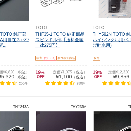
TOTO
TOTO
L TOTO 純正部
THF35-1 TOTO 純正部品
THY582N TOTO
0AA用自在スパウ
スピンドル部【送料全国
ハイシングル用バル
...
一律275円】
げ吐水用)
取寄
代引不可
ネコポス商品
取寄
19
19
価¥6,820（税込）
%
定価¥1,375（税込）
%
定価¥12,32
¥5,320
¥1,100
¥9,856
OFF
OFF
（税込）
（税込）
250件
250件
THY243A
THY235A
T