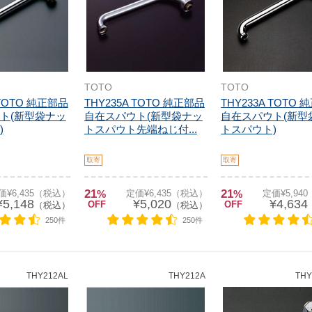
TOTO
TOTO
 TOTO 純正部品
THY235A TOTO 純正部品
THY233A TOTO
ト(新型袋ナッ
自在スパウト(新型袋ナッ
自在スパウト(新型
)
トスパウト先端ねじ付...
トスパウト)
取寄
取寄
21
21
価¥6,435（税込）
%
定価¥6,435（税込）
%
定価¥5,94
¥5,148
¥5,020
¥4,634
OFF
OFF
（税込）
（税込）
250件
250件
THY212AL
THY212A
THY