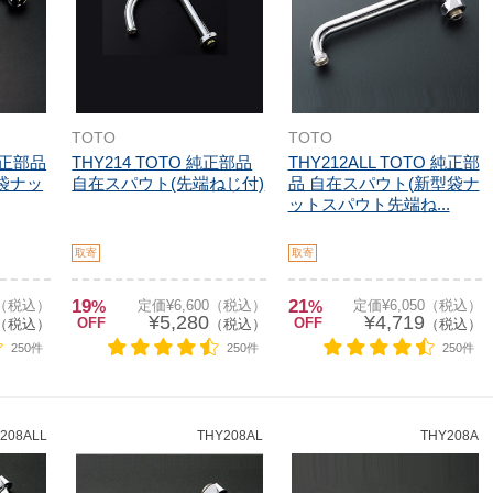
TOTO
TOTO
 純正部品
THY214 TOTO 純正部品
THY212ALL TOTO 純正部
袋ナッ
自在スパウト(先端ねじ付)
品 自在スパウト(新型袋ナ
ットスパウト先端ね...
取寄
取寄
19
21
0（税込）
%
定価¥6,600（税込）
%
定価¥6,050（税込）
¥5,280
¥4,719
OFF
OFF
（税込）
（税込）
（税込）
250件
250件
250件
208ALL
THY208AL
THY208A