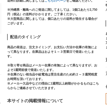
送料の詳細に関しましては
こちらのページ
をご確認ください。​
※沖縄県・離島へのご発送に関してましては、1個口あたり2,750
円（税込）の送料がかかります。ご了承ください。
※大型商品に関しましては、個口あたりの送料が発生する場合が
ございます。​
配送のタイミング
商品の発送は、注文タイミング、お支払い方法や在庫の有無によ
って異なります。在庫品はおよそ１～３営業日で発送いたしま
す。​
※取り寄せ商品はメーカー在庫の有無によって異なりますが、お
よそ1週間前後で発送いたします。
※在庫のない相当品や組電池は受注生産のため約２～３週間程度
お時間を頂いております。​
※メーカー欠品中などの理由に1週間以上納期がかかるものはこち
らからご連絡させていただきます。
本サイトの掲載情報について​
ッ