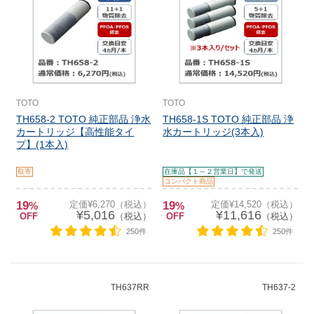
TOTO
TOTO
TH658-2 TOTO 純正部品 浄水
TH658-1S TOTO 純正部品 浄
カートリッジ【高性能タイ
水カートリッジ(3本入)
プ】(1本入)
取寄
在庫品【１～２営業日】で発送
コンパクト商品
19
定価¥6,270（税込）
19
定価¥14,520（税込）
%
%
¥5,016
¥11,616
OFF
（税込）
OFF
（税込）
250件
250件
TH637RR
TH637-2