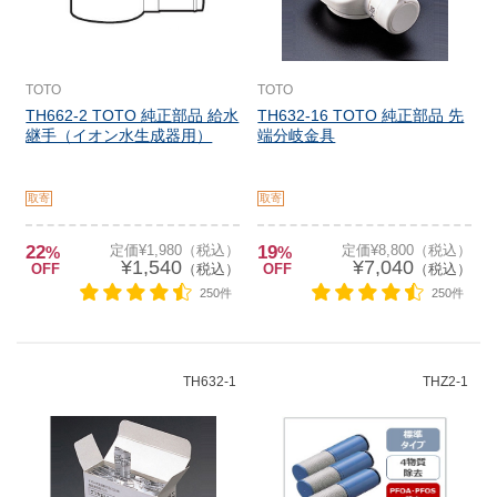
TOTO
TOTO
TH662-2 TOTO 純正部品 給水
TH632-16 TOTO 純正部品 先
継手（イオン水生成器用）
端分岐金具
取寄
取寄
22
定価¥1,980（税込）
19
定価¥8,800（税込）
%
%
¥1,540
¥7,040
OFF
（税込）
OFF
（税込）
250件
250件
TH632-1
THZ2-1