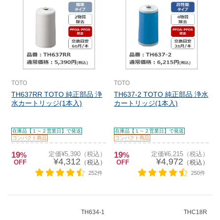
TOTO
TOTO
TH637RR TOTO 純正部品 浄
TH637-2 TOTO 純正部品 浄水
水カートリッジ(1本入)
カートリッジ(1本入)
在庫品【１～２営業日】で発送
在庫品【１～２営業日】で発送
コンパクト商品
コンパクト商品
19
定価¥5,390（税込）
19
定価¥6,215（税込）
%
%
¥4,312
¥4,972
OFF
（税込）
OFF
（税込）
252件
250件
TH634-1
THC18R