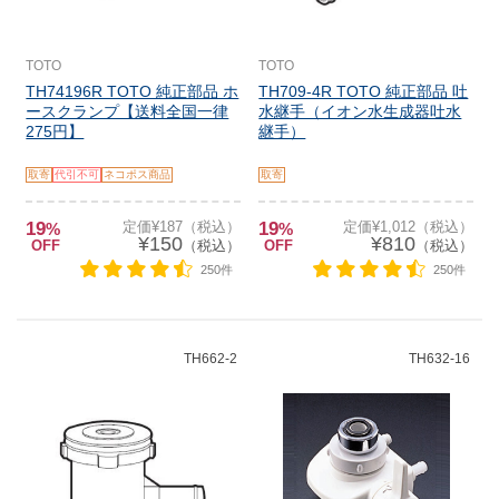
TOTO
TOTO
TH74196R TOTO 純正部品 ホ
TH709-4R TOTO 純正部品 吐
ースクランプ【送料全国一律
水継手（イオン水生成器吐水
275円】
継手）
取寄
代引不可
ネコポス商品
取寄
19
定価¥187（税込）
19
定価¥1,012（税込）
%
%
¥150
¥810
OFF
（税込）
OFF
（税込）
250件
250件
TH662-2
TH632-16