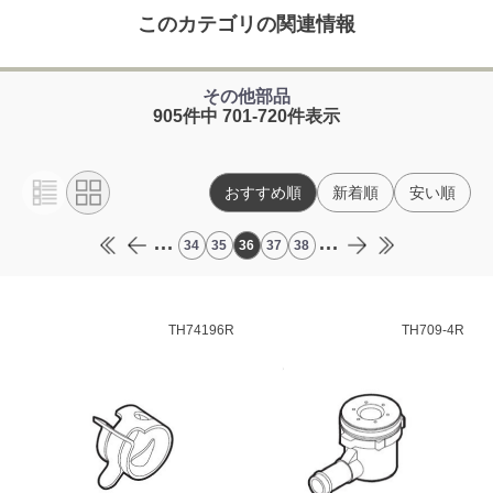
このカテゴリの関連情報
その他部品
905件中 701-720件表示
おすすめ順
新着順
安い順
...
...
34
35
36
37
38
TH74196R
TH709-4R