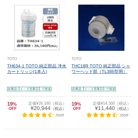
TOTO
TOTO
TH634-1 TOTO 純正部品 浄水
THC18R TOTO 純正部品 シャ
カートリッジ(1本入)
ワーヘッド部（TL385型用）
在庫品【１～２営業日】で発送
在庫品【１～２営業日】で発送
19
定価¥26,180（税込）
19
定価¥14,300（税込）
%
%
¥20,944
¥11,440
OFF
（税込）
OFF
（税込）
250件
250件