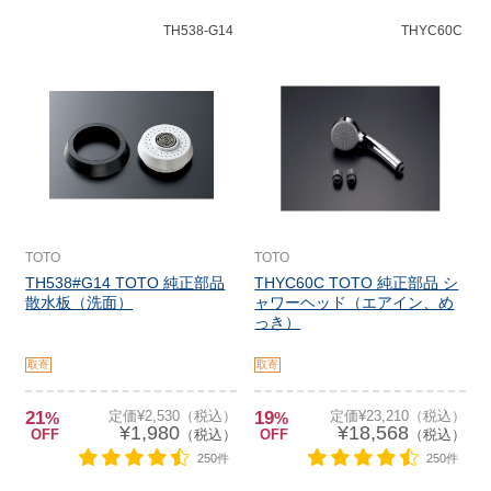
TH538-G14
THYC60C
TOTO
TOTO
TH538#G14 TOTO 純正部品
THYC60C TOTO 純正部品 シ
散水板（洗面）
ャワーヘッド（エアイン、め
っき）
取寄
取寄
21
定価¥2,530（税込）
19
定価¥23,210（税込）
%
%
¥1,980
¥18,568
OFF
（税込）
OFF
（税込）
250件
250件