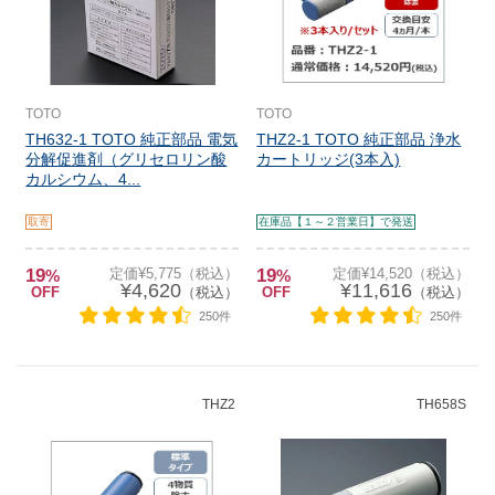
TOTO
TOTO
TH632-1 TOTO 純正部品 電気
THZ2-1 TOTO 純正部品 浄水
分解促進剤（グリセロリン酸
カートリッジ(3本入)
カルシウム、4...
取寄
在庫品【１～２営業日】で発送
19
定価¥5,775（税込）
19
定価¥14,520（税込）
%
%
¥4,620
¥11,616
OFF
（税込）
OFF
（税込）
250件
250件
THZ2
TH658S