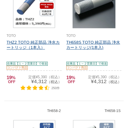
TOTO
TOTO
THZ2 TOTO 純正部品 浄水カ
TH658S TOTO 純正部品 浄水
ートリッジ（1本入）
カートリッジ(1本入)
在庫品【１～２営業日】で発送
在庫品【１～２営業日】で発送
コンパクト商品
コンパクト商品
19
定価¥5,390（税込）
19
定価¥5,390（税込）
%
%
¥4,312
¥4,312
OFF
（税込）
OFF
（税込）
250件
TH658-2
TH658-1S