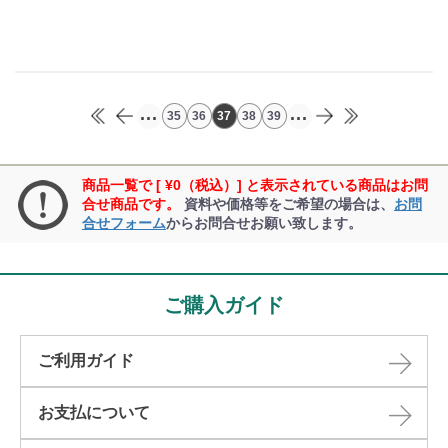
...
...
35
36
37
38
39
商品一覧で [ ¥0（税込）] と表示されている商品はお問
合せ商品です。
資料や価格等をご希望の場合は、
お問
合せフォーム
からお問合せお願い致します。
ご購入ガイド
ご利用ガイド
お支払について