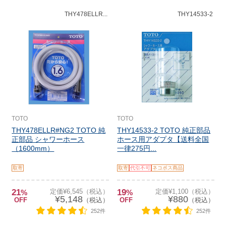
THY478ELLR...
THY14533-2
TOTO
TOTO
THY478ELLR#NG2 TOTO 純
THY14533-2 TOTO 純正部品
正部品 シャワーホース
ホース用アダプタ【送料全国
（1600mm）
一律275円...
取寄
取寄
代引不可
ネコポス商品
21
定価¥6,545（税込）
19
定価¥1,100（税込）
%
%
¥5,148
¥880
OFF
（税込）
OFF
（税込）
252件
252件