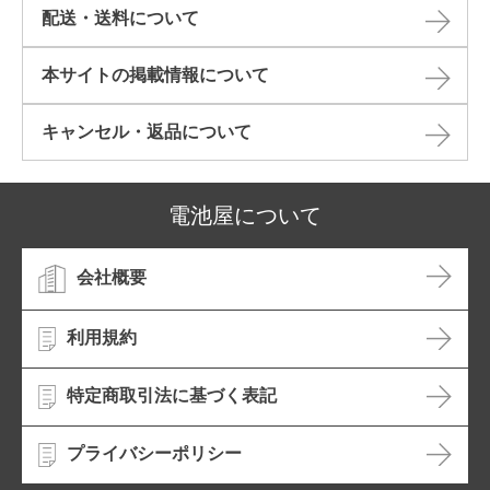
配送・送料について
本サイトの掲載情報について​
キャンセル・返品について​
電池屋について
会社概要
利用規約
特定商取引法に基づく表記
プライバシーポリシー