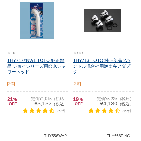
TOTO
TOTO
THY717#NW1 TOTO 純正部
THY713 TOTO 純正部品 2ハ
品 ジョイシリーズ用節水シャ
ンドル混合栓用逆支弁アダプ
ワーヘッド
タ
取寄
取寄
21
定価¥4,015（税込）
19
定価¥5,225（税込）
%
%
¥3,132
¥4,180
OFF
（税込）
OFF
（税込）
252件
252件
THY556WAR
THY556F-NG...