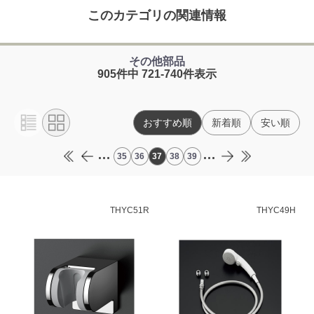
このカテゴリの関連情報
その他部品
905件中 721-740件表示
おすすめ順
新着順
安い順
...
...
35
36
37
38
39
THYC51R
THYC49H