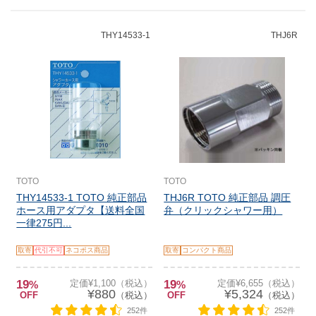
THY14533-1
THJ6R
TOTO
TOTO
THY14533-1 TOTO 純正部品
THJ6R TOTO 純正部品 調圧
ホース用アダプタ【送料全国
弁（クリックシャワー用）
一律275円...
取寄
代引不可
ネコポス商品
取寄
コンパクト商品
19
定価¥1,100（税込）
19
定価¥6,655（税込）
%
%
¥880
¥5,324
OFF
（税込）
OFF
（税込）
252件
252件