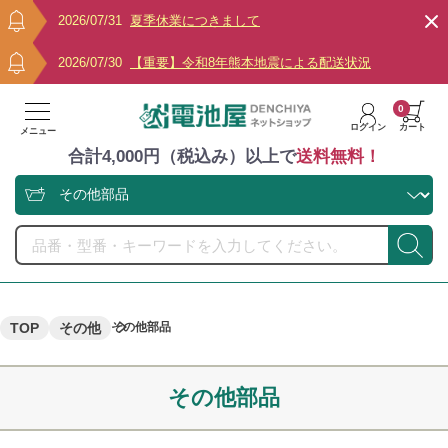
2026/07/31
夏季休業につきまして
2026/07/30
【重要】令和8年熊本地震による配送状況
0
ログイン
カート
メニュー
合計4,000円（税込み）以上で
送料無料！
TOP
その他
その他部品
その他部品