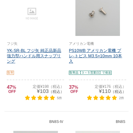
フジ矢
アメリカン電機
YK-SR-BL フジ矢 純正品新品
PS10WB アメリカン電機 プ
強力型ハンドル用スナップリ
レ-トビス M3.5×10mm 10本
ング
入
取寄
取寄品【３～５営業日】で発送
47
定価¥198（税込）
37
定価¥176（税込）
%
%
¥103
¥110
OFF
（税込）
OFF
（税込）
5件
2件
BN8S-IV
BN8S