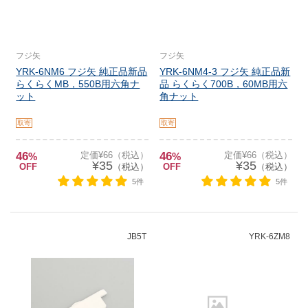
フジ矢
フジ矢
YRK-6NM6 フジ矢 純正品新品
YRK-6NM4-3 フジ矢 純正品新
らくらくMB，550B用六角ナ
品 らくらく700B，60MB用六
ット
角ナット
取寄
取寄
46
定価¥66（税込）
46
定価¥66（税込）
%
%
¥35
¥35
OFF
（税込）
OFF
（税込）
5件
5件
JB5T
YRK-6ZM8