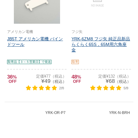
アメリカン電機
フジ矢
JB5T アメリカン電機 バイン
YRK-6ZM8 フジ矢 純正品新品
ドツール
らくらく65S，65M用六角座
金
取寄品【３～５営業日】で発送
取寄
36
定価¥77（税込）
48
定価¥132（税込）
%
%
¥49
¥68
OFF
（税込）
OFF
（税込）
2件
5件
YRK-OR-P7
YRK-N-BRH