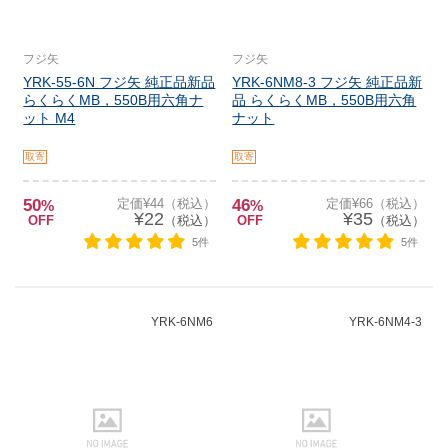
フジ矢
フジ矢
YRK-55-6N フジ矢 純正品新品
YRK-6NM8-3 フジ矢 純正品新
らくらくMB，550B用六角ナ
品 らくらくMB，550B用六角
ット M4
ナット
取寄
取寄
50
定価¥44（税込）
46
定価¥66（税込）
%
%
¥22
¥35
OFF
（税込）
OFF
（税込）
5件
5件
YRK-6NM6
YRK-6NM4-3