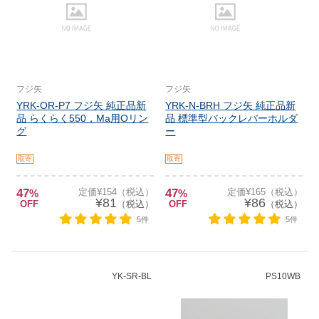
フジ矢
フジ矢
YRK-OR-P7 フジ矢 純正品新
YRK-N-BRH フジ矢 純正品新
品 らくらく550，Ma用Oリン
品 標準型バックレバーホルダ
グ
ー
取寄
取寄
47
定価¥154（税込）
47
定価¥165（税込）
%
%
¥81
¥86
OFF
（税込）
OFF
（税込）
5件
5件
YK-SR-BL
PS10WB