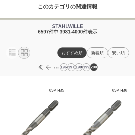
このカテゴリの関連情報
STAHLWILLE
6597件中 3981-4000件表示
おすすめ順
新着順
安い順
...
196
197
198
199
200
6SPT-M5
6SPT-M6