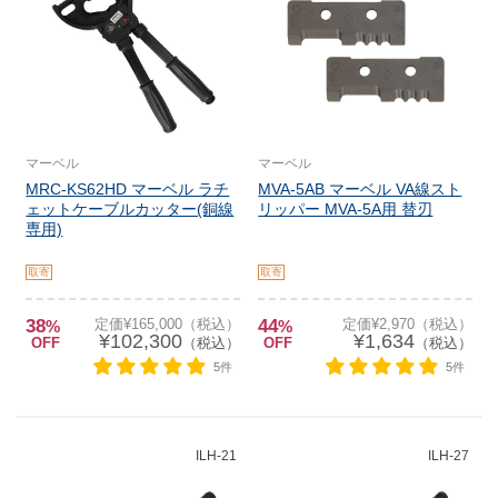
マーベル
マーベル
MRC-KS62HD マーベル ラチ
MVA-5AB マーベル VA線スト
ェットケーブルカッター(銅線
リッパー MVA-5A用 替刃
専用)
取寄
取寄
38
定価¥165,000（税込）
44
定価¥2,970（税込）
%
%
¥102,300
¥1,634
OFF
（税込）
OFF
（税込）
5件
5件
ILH-21
ILH-27