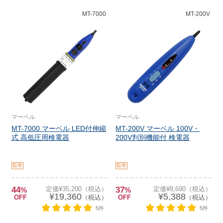
MT-7000
MT-200V
マーベル
マーベル
MT-7000 マーベル LED付伸縮
MT-200V マーベル 100V・
式 高低圧用検電器
200V判別機能付 検電器
取寄
取寄
44
定価¥35,200（税込）
37
定価¥8,690（税込）
%
%
¥19,360
¥5,388
OFF
（税込）
OFF
（税込）
5件
5件