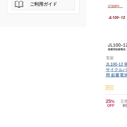
ご利用ガイド
電菱
JL100-1
サイクルバ
用 鉛蓄電池 1
受注
25
%
定価
¥
OFF