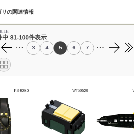
ゴリの関連情報
ILLE
件中 81-100件表示
...
...
3
4
5
6
7
PS-92BG
WT50529