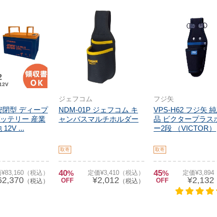
ジェフコム
フジ矢
2 密閉型 ディープ
NDM-01P ジェフコム キ
VPS-H62 フジ矢
ッテリー 産業
ャンバスマルチホルダー
品 ビクタープラス
2V ...
ー2段 （VICTOR）
取寄
取寄
40
45
¥83,160（税込）
%
定価¥3,410（税込）
%
定価¥3,89
62,370
¥2,012
¥2,132
OFF
OFF
（税込）
（税込）