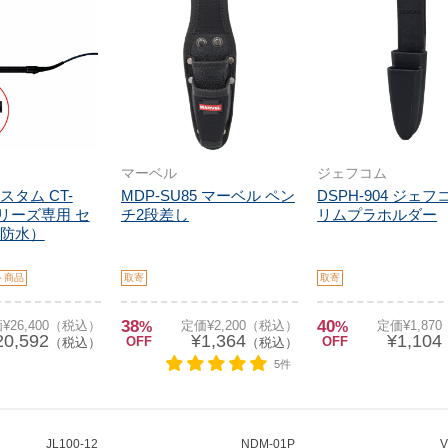
マーベル
ジェフコム
カスタム CT-
MDP-SU85 マーベル ペン
DSPH-904 ジェフ
シリーズ専用 セ
チ2段差し
リムプラホルダー
防水）
ト商品
取寄
取寄
38
40
¥26,400（税込）
%
定価¥2,200（税込）
%
定価¥1,87
20,592
¥1,364
¥1,104
OFF
OFF
（税込）
（税込）
5件
JL100-12
NDM-01P
V