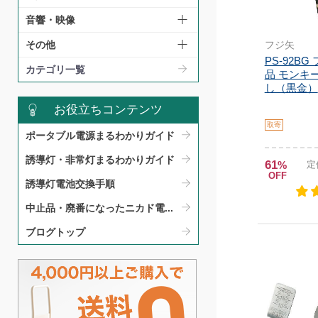
音響・映像
フジ矢
その他
PS-92B
カテゴリ一覧
品 モンキ
し（黒金）
お役立ちコンテンツ
取寄
ポータブル電源まるわかりガイド​
誘導灯・非常灯まるわかりガイド​
61
%
定
OFF
誘導灯電池交換手順​
中止品・廃番になったニカド電...
ブログトップ