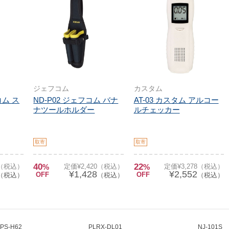
ジェフコム
カスタム
コム ス
ND-P02 ジェフコム バナ
AT-03 カスタム アルコー
ナツールホルダー
ルチェッカー
取寄
取寄
40
22
0（税込）
%
定価¥2,420（税込）
%
定価¥3,278（税込）
¥1,428
¥2,552
OFF
OFF
（税込）
（税込）
（税込）
PS-H62
PLRX-DL01
NJ-101S