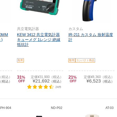
共立電気計器
カスタム
10MM
KEW 3412 共立電気計器
IR-211 カスタム 放射温度
)
キューメグ 1レンジ 絶縁
計
抵抗計
取寄
取寄
コンパクト商品
31
21
0（税込）
%
定価¥31,900（税込）
%
定価¥8,360（税込）
¥21,692
¥6,523
OFF
OFF
（税込）
（税込）
（税込）
24件
PH-904
ND-P02
AT-03