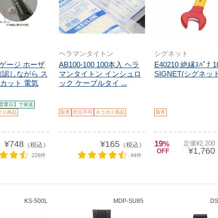
ヘラマンタイトン
シグネット
合格ゲージ ホーザ
AB100-100 100本入 ヘラ
E40210 絶縁ｽﾊﾟﾅ 
確認しながら ス
マンタイトン インシュロ
SIGNET(シグネット
カット 電気
ック ケーブルタイ ...
営業日】で発送
ポス商品
取寄
代引不可
ネコポス商品
取寄
¥748
¥165
19
%
定価¥2,20
（税込）
（税込）
¥1,760
OFF
226件
44件
KS-500L
MDP-SU85
DS