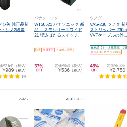
パナソニック
ツノダ
G フジ矢 純正品新
WT50529 パナソニック 新
VAS-230 ツノダ 新
ー・シノ2段差
品 コスモシリーズワイド
ストリッパー 230
21 埋込ほたるスイッチ...
VVFケーブルの外..
在庫品【１～２営業日】で
取寄
代引不可
ネコポス商品
代引不可
ネコポス商品
37
48
価¥2,541（税込）
%
定価¥853（税込）
%
定価¥5,33
¥989
¥536
¥2,750
OFF
OFF
（税込）
（税込）
5件
P-925
AB100-100