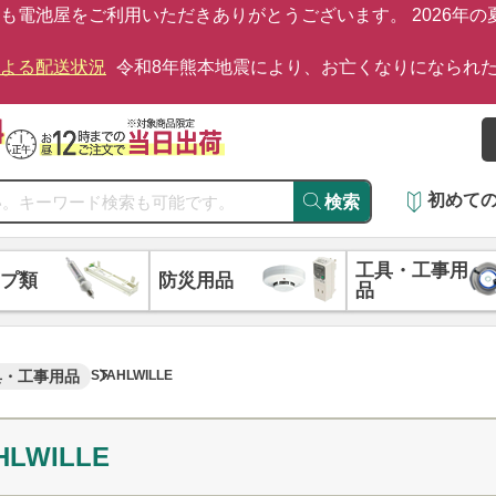
も電池屋をご利用いただきありがとうございます。 2026年
による配送状況
令和8年熊本地震により、お亡くなりになられ
初めて
検索
工具・工事用
プ類
防災用品
品
具・工事用品
STAHLWILLE
HLWILLE