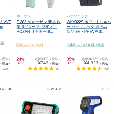
ホーザン
パナソニック
品 VVF
Z-382-M ホーザン 新品 作
WK4322S ホワイトシルバ
mm
業用グローブ（3双入）
ー パナソニック 純正品
.
HOZAN 【全国一律...
新品 EV・PHEV充電...
発送
取寄
コンパクト商品
在庫品【１～２営業日】で発送
24
35
5（税込）
%
定価¥990（税込）
%
定価¥6,655（税込）
¥743
¥4,323
OFF
OFF
（税込）
（税込）
（税込）
226件
1件
40件
E40210
KEW3412
IR-211