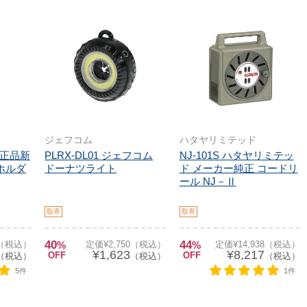
ジェフコム
ハタヤリミテッド
 純正品新
PLRX-DL01 ジェフコム
NJ-101S ハタヤリミテッ
ホルダ
ドーナツライト
ド メーカー純正 コードリ
ール NJ－Ⅱ
取寄
取寄
40
44
4（税込）
%
定価¥2,750（税込）
%
定価¥14,938（税込）
¥1,623
¥8,217
OFF
OFF
（税込）
（税込）
（税込）
5件
1件