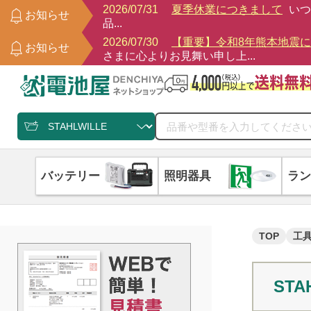
2026/07/31
夏季休業につきまして
いつ
お知らせ
品...
2026/07/30
【重要】令和8年熊本地震
お知らせ
さまに心よりお見舞い申し上...
バッテリー
照明器具
ラン
TOP
工
STA