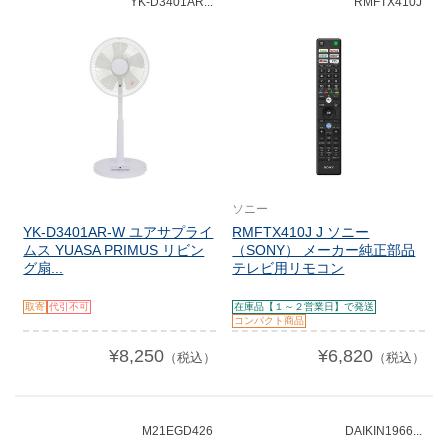
YK-D3401AR...
RMFTX410J
ソニー
YK-D3401AR-W ユアサプライ
RMFTX410J J ソニー
ムス YUASA PRIMUS リビン
（SONY） メーカー純正部品
グ扇...
テレビ用リモコン
取寄
代引不可
在庫品【１～２営業日】で発送
コンパクト商品
¥8,250
¥6,820
（税込）
（税込）
M21EGD426
DAIKIN1966...