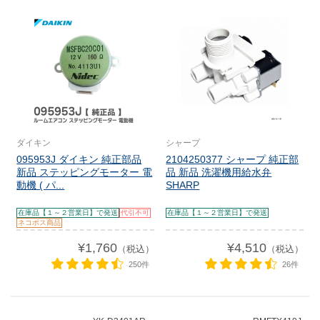
ダイキン
シャープ
095953J ダイキン 純正部品
2104250377 シャープ 純正部
新品 ステッピングモーター 電
品 新品 洗濯機用給水弁
動機 ( パ...
SHARP
在庫品【１～２営業日】で発送
代引不可
在庫品【１～２営業日】で発送
ネコポス商品
¥1,760
¥4,510
（税込）
（税込）
250件
26件