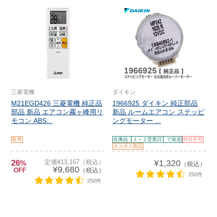
三菱電機
ダイキン
M21EGD426 三菱電機 純正品
1966925 ダイキン 純正部品
部品 新品 エアコン霧ヶ峰用リ
新品 ルームエアコン ステッピ
モコン ABS...
ングモーター ...
取寄
在庫品【１～２営業日】で発送
代引不可
ネコポス商品
26
定価¥13,167（税込）
¥1,320
%
（税込）
¥9,680
OFF
（税込）
250件
250件