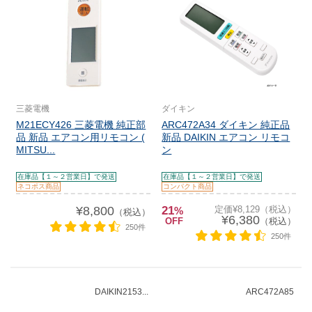
三菱電機
ダイキン
M21ECY426 三菱電機 純正部
ARC472A34 ダイキン 純正品
品 新品 エアコン用リモコン (
新品 DAIKIN エアコン リモコ
MITSU...
ン
在庫品【１～２営業日】で発送
在庫品【１～２営業日】で発送
ネコポス商品
コンパクト商品
¥8,800
21
定価¥8,129（税込）
%
（税込）
¥6,380
OFF
（税込）
250件
250件
DAIKIN2153...
ARC472A85