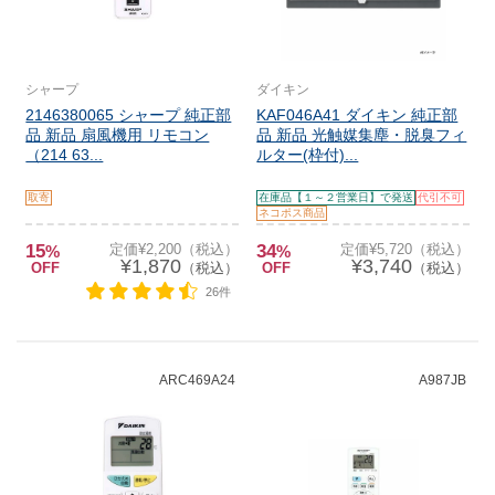
シャープ
ダイキン
2146380065 シャープ 純正部
KAF046A41 ダイキン 純正部
品 新品 扇風機用 リモコン
品 新品 光触媒集塵・脱臭フィ
（214 63...
ルター(枠付)...
取寄
在庫品【１～２営業日】で発送
代引不可
ネコポス商品
15
定価¥2,200（税込）
34
定価¥5,720（税込）
%
%
¥1,870
¥3,740
OFF
（税込）
OFF
（税込）
26件
ARC469A24
A987JB