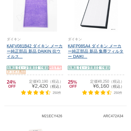
ダイキン
ダイキン
KAFV081B42 ダイキン メーカ
KAFP085A4 ダイキン メーカ
ー純正部品 新品 DAIKIN 抗ウ
ー純正部品 新品 集塵フィルタ
イルス...
ー DAIKI...
在庫品【１～２営業日】で発送
代引不可
在庫品【１～２営業日】で発送
ネコポス商品
24
定価¥3,190（税込）
25
定価¥8,250（税込）
%
%
¥2,420
¥6,160
OFF
（税込）
OFF
（税込）
250件
250件
M21ECY426
ARC472A34