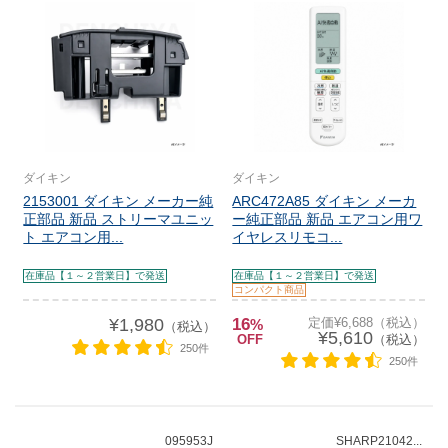
ダイキン
ダイキン
2153001 ダイキン メーカー純
ARC472A85 ダイキン メーカ
正部品 新品 ストリーマユニッ
ー純正部品 新品 エアコン用ワ
ト エアコン用...
イヤレスリモコ...
在庫品【１～２営業日】で発送
在庫品【１～２営業日】で発送
コンパクト商品
¥1,980
16
定価¥6,688（税込）
%
（税込）
¥5,610
OFF
（税込）
250件
250件
095953J
SHARP21042...