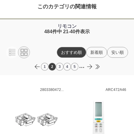
このカテゴリの関連情報
リモコン
484件中 21-40件表示
おすすめ順
新着順
安い順
...
1
2
3
4
5
2803380472...
ARC472A46