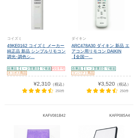
コイズミ
ダイキン
49KE0162 コイズミ メーカー
ARC478A30 ダイキン 新品 エ
純正品 新品 シンプルリモコン
アコン用リモコン DAIKIN
調光･調色シ...
【全国一...
在庫品【１～２営業日】で発送
代引不可
在庫品【１～２営業日】で発送
ネコポス商品
コンパクト商品
¥2,310
¥3,520
（税込）
（税込）
250件
250件
KAFV081B42
KAFP085A4