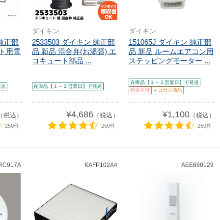
ダイキン
ダイキン
 純正部
2533503 ダイキン 純正部
151065J ダイキン 純正部
ート用電
品 新品 混合弁(お湯張) エ
品 新品 ルームエアコン用
コキュート部品 ...
ステッピングモーター ...
在庫品【１～２営業日】で発送
発送
在庫品【１～２営業日】で発送
代引不可
ネコポス商品
¥4,686
¥1,100
（税込）
（税込）
（税込）
250件
250件
250件
RC917A
KAFP102A4
AEE690129