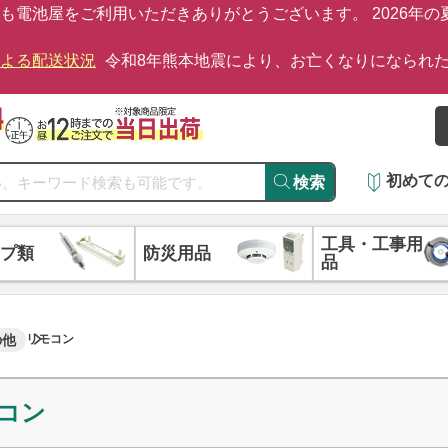
も電池屋をご利用いただきありがとうございます。 2026年
による配送状況
令和8年熊本地震により、お亡くなりになられ
初めて
検索
工具・工事用
プ類
防災用品
品
の他
リモコン
コン