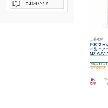
ご利用ガイド
三菱電機
PG072 
新品 エア
M21W8V4
在庫品【１～２
ネコポス商品
8
%
定
OFF