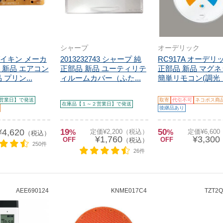
シャープ
オーデリック
 ダイキン メーカ
2013232743 シャープ 純
RC917A オーデリ
 新品 エアコン
正部品 新品 ユーティリテ
正部品 新品 マグ
 プリン...
ィルームカバー（ふた...
簡単リモコン(調光・
営業日】で発送
取寄
代引不可
ネコポス商
在庫品【１～２営業日】で発送
後継品あり
¥4,620
19
50
%
定価¥2,200（税込）
%
定価¥6,60
（税込）
¥1,760
¥3,300
OFF
OFF
（税込）
250件
26件
AEE690124
KNME017C4
TZT2Q0