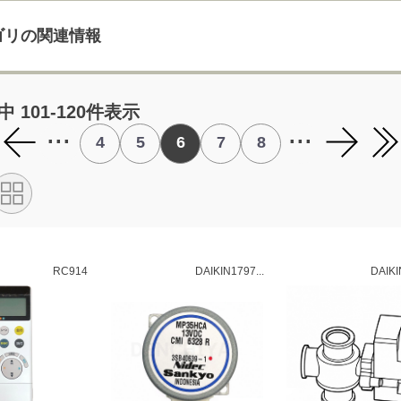
ゴリの関連情報
ン
中 101-120件表示
...
...
4
5
6
7
8
RC914
DAIKIN1797...
DAIKI