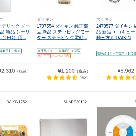
ク
ダイキン
ダイキン
オーデリック メー
1797554 ダイキン 純正部
2478577 ダイキン
品 新品 シーリ
品 新品 ステッピングモー
品 新品 エコキュ
LED）用...
ター ステッピング電動...
動三方弁 DAIKIN
営業日】で発送
在庫品【１～２営業日】で発送
在庫品【１～２営業日】で
代引不可
ネコポス商品
¥2,310
¥1,100
¥5,962
（税込）
（税込）
250件
DAIKIN1752...
SHARP20132...