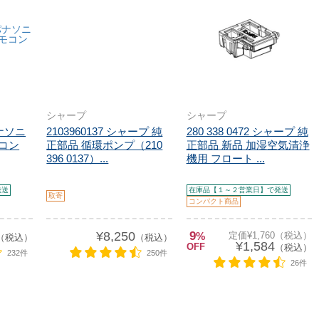
シャープ
シャープ
パナソニ
2103960137 シャープ 純
280 338 0472 シャープ 純
モコン
正部品 循環ポンプ（210
正部品 新品 加湿空気清浄
396 0137）...
機用 フロート ...
発送
在庫品【１～２営業日】で発送
取寄
コンパクト商品
¥8,250
9
%
定価¥1,760（税込）
（税込）
（税込）
¥1,584
OFF
（税込）
232件
250件
26件