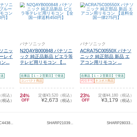
パナソニック
パナソニック
パナソニッ
N2QAYB000848 パナソニ
ACRA75C00550X パナソ
ルーレイ
ック 純正品新品 ビエラ等
ニック 純正部品 新品 エ
...
テレビ用リモコン 【...
アコン用リモコン ...
発送
在庫品【１～２営業日】で発送
在庫品【１～２営業日】で発送
コンパクト商品
代引不可
ネコポス商品
24
23
0（税込）
%
定価¥3,520（税込）
%
定価¥4,180（税込）
¥2,673
¥3,179
OFF
OFF
（税込）
（税込）
（税込）
4438...
SHARP21039...
SHARP28033...