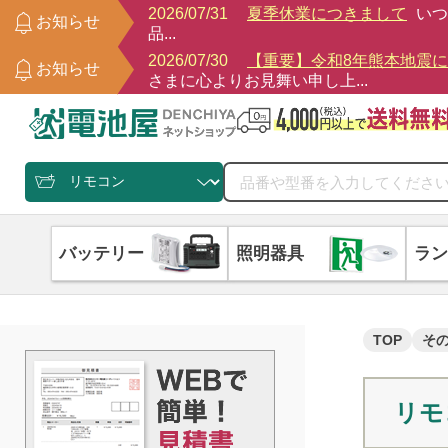
2026/07/31
夏季休業につきまして
いつ
お知らせ
品...
2026/07/30
【重要】令和8年熊本地震
お知らせ
さまに心よりお見舞い申し上...
バッテリー
照明器具
ラン
TOP
そ
リモ