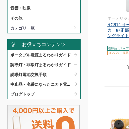
音響・映像
オーデリッ
その他
RC914 
カテゴリ一覧
カー純正部
ングライト（
お役立ちコンテンツ
在庫品【１～２
コンパクト商品
ポータブル電源まるわかりガイド​
誘導灯・非常灯まるわかりガイド​
誘導灯電池交換手順​
中止品・廃番になったニカド電...
ブログトップ