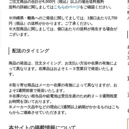
ご注文商品の合計が4,000円（税込）以上の場合送料無料
送料の詳細に関しましては
こちらのページ
をご確認ください。​
※沖縄県・離島へのご発送に関してましては、1個口あたり2,750
円（税込）の送料がかかります。ご了承ください。
※大型商品に関しましては、個口あたりの送料が発生する場合が
ございます。​
配送のタイミング
商品の発送は、注文タイミング、お支払い方法や在庫の有無によ
って異なります。在庫品はおよそ１～３営業日で発送いたしま
す。​
※取り寄せ商品はメーカー在庫の有無によって異なりますが、お
よそ1週間前後で発送いたします。
※在庫のない相当品や組電池は受注生産のため約２～３週間程度
お時間を頂いております。​
※メーカー欠品中などの理由に1週間以上納期がかかるものはこち
らからご連絡させていただきます。
本サイトの掲載情報について​