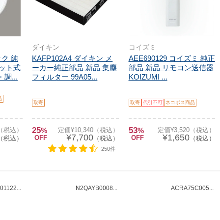
ダイキン
コイズミ
ック 純
KAFP102A4 ダイキン メ
AEE690129 コイズミ 純正
ネット式
ーカー純正部品 新品 集塵
部品 新品 リモコン送信器
調...
フィルター 99A05...
KOIZUMI ...
品
取寄
取寄
代引不可
ネコポス商品
25
53
0（税込）
%
定価¥10,340（税込）
%
定価¥3,520（税込）
¥7,700
¥1,650
OFF
OFF
（税込）
（税込）
（税込）
250件
1122...
N2QAYB0008...
ACRA75C005...