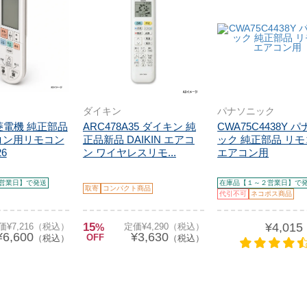
ダイキン
パナソニック
三菱電機 純正部品
ARC478A35 ダイキン 純
CWA75C4438Y 
コン用リモコン
正品新品 DAIKIN エアコ
ック 純正部品 リ
26
ン ワイヤレスリモ...
エアコン用
営業日】で発送
在庫品【１～２営業日】で
取寄
コンパクト商品
代引不可
ネコポス商品
15
¥4,015
価¥7,216（税込）
%
定価¥4,290（税込）
¥6,600
¥3,630
OFF
（税込）
（税込）