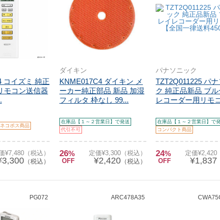
ダイキン
パナソニック
24 コイズミ 純正
KNME017C4 ダイキン メ
TZT2Q011225 
 リモコン送信器
ーカー純正部品 新品 加湿
ク 純正品新品 ブ
.
フィルタ 枠なし 99...
レコーダー用リモコン
在庫品【１～２営業日】で発送
在庫品【１～２営業日】で
ネコポス商品
代引不可
コンパクト商品
26
24
価¥7,480（税込）
%
定価¥3,300（税込）
%
定価¥2,42
¥3,300
¥2,420
¥1,837
OFF
OFF
（税込）
（税込）
PG072
ARC478A35
CWA75C