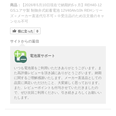
商品：
【2026年5月10日現在で納期約5ヶ月】REH40-12
GSユアサ製 制御弁式鉛蓄電池 12V40Ah/10h REHシリー
ズ＜メーカー直送代引不可＞※受注品のため注文後のキャ
ンセル不可
役に立った
0
サイトからの返信
電池屋サポート
いつも電池屋をご利用いただきありがとうございます。ま
た高評価レビューを頂き誠にありがとうございます。納期
に関するご理解感謝いたします。メーカー直送品としての
品質に満足いただけたこと、大変嬉しく思っております。
また、レビューポイントも付与させていただきましたの
で、ぜひ次回ご利用ください。引き続きよろしくお願いい
たします。