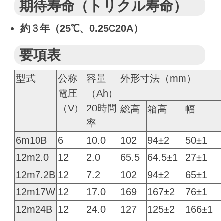
期待寿命（トリクル寿命）
約３年（25℃、0.25C20A）
要項表
型式
公称
容量
外形寸法（mm）
電圧
（Ah）
（V）
20時間
総高
箱高
幅
率
6m10B
6
10.0
102
94±2
50±1
12m2.0
12
2.0
65.5
64.5±1
27±1
12m7.2B
12
7.2
102
94±2
65±1
12m17W
12
17.0
169
167±2
76±1
12m24B
12
24.0
127
125±2
166±1