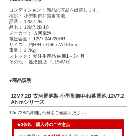
コンディション：
新品の商品を出荷します。
種別：
小型制御弁鉛蓄電池
品番：
12M7.2B
品名：
12M7.2B 1台
メーカー：
古河電池
電圧容量：
12V7.2Ah/20HR
サイズ：
約H94 x D65 x W151mm
重量：
2.7Kg
ストック：
受注生産品 納期1～3ヶ月
その他：
難燃樹脂（UL94V-0）
●商品説明
12M7.2B 古河電池製 小型制御弁鉛蓄電池 12V7.2
Ah mシリーズ
12m72Bの詳細は仕様をご確認ください。
★2個以上購入時のご注意点