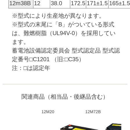
12m38B
12
38.0
172.5
171±1.5
165±1.5
※型式により生産地が異なります。
※型式の末尾に「B」がついている形式
は、難燃樹脂（UL94V-0）を採用してい
ます。
蓄電池設備認定委員会 型式認定品 型式認
定番号□C1201 （旧:□C35）
注：□は認定年
関連商品（相当品・後継品含む）
12M20
12M72B