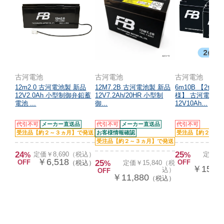
古河電池
古河電池
古河電池
12m2.0 古河電池製 新品
12M7.2B 古河電池製 新品
6m10B 【2個セ
12V2.0Ah 小型制御弁鉛蓄
12V7.2Ah/20HR 小型制
様】 古河電池製
電池 ...
御...
12V10Ah...
代引不可
メーカー直送品
代引不可
メーカー直送品
代引不可
受注品【約２～３ヵ月】で発送
お客様情報確認
受注品【約２～３
受注品【約２～３ヵ月】で発送
24
25
%
定価￥8,690（税込）
%
定価￥2
￥6,518
OFF
25
OFF
（税込）
%
定価￥15,840（税
￥15,0
込）
OFF
￥11,880
（税込）