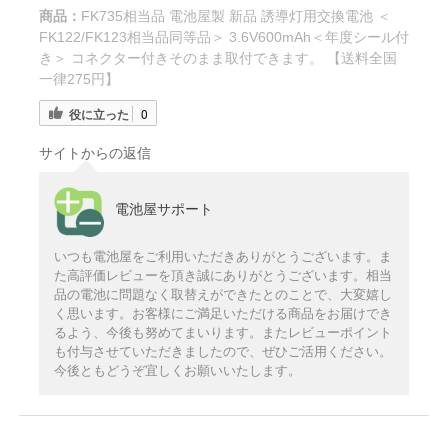
商品：
FK735相当品 電池屋製 新品 誘導灯用交換電池 ＜
FK122/FK123相当品同等品＞ 3.6V600mAh＜年度シール付
き＞ コネクター付きそのまま取付できます。 【送料全国
一律275円】
役に立った
0
サイトからの返信
電池屋サポート
いつも電池屋をご利用いただきありがとうございます。ま
た高評価レビューを頂き誠にありがとうございます。相当
品の電池に問題なく取替えができたとのことで、大変嬉し
く思います。お客様にご満足いただける商品をお届けでき
るよう、今後も努めてまいります。またレビューポイント
も付与させていただきましたので、ぜひご活用ください。
今後ともどうぞ宜しくお願いいたします。