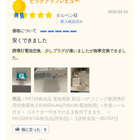
ピックアップレビュー
2026-03-10
タルペン様
購入確認済み
価格について
安くできました
誘導灯電池交換、少しプラグが違いましたが無事交換できまし
た。
商品：
FK733相当品 電池屋製 新品 パナソニック製誘導灯
用交換電池 3.6V600mAh(700mAh電池使用) ＜年度シール
付き＞ コネクター付きそのまま取付できます。 ＜
FK133/FK726相当品(同等品)＞【送料全国一律275円】
役に立った
0