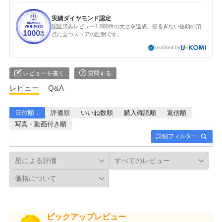
実績ダイヤモンド認定
認証済みレビュー1,000件の大台を達成。揺るぎない信頼の頂
点に立つストアの証明です。
certified by
レビューを書く
質問する
レビュー
Q&A
日付順 ↓
評価順
いいね数順
購入確認順
返信順
写真・動画付き順
詳細フィルター
ピックアップレビュー