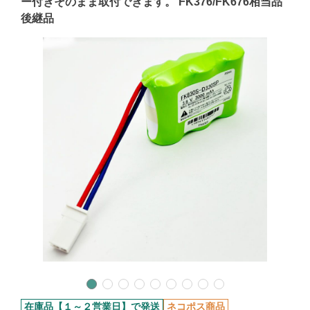
ー付きそのまま取付できます。 FK376/FK676相当品
後継品
在庫品【１～２営業日】で発送
ネコポス商品