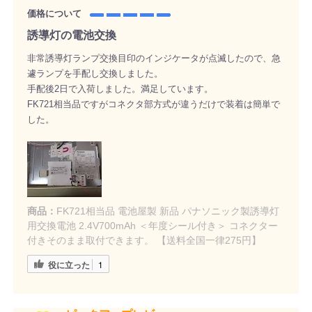
価格について
誘導灯の電池交換
非常誘導灯ランプ交換目印のインジケータが点滅したので、急
遽ランプを手配し交換しました。
手配後2日で入荷しました。満足しています。
FK721相当品ですがコネクタ部方式が違うだけで装着は簡単で
した。
商品：
FK721相当品 電池屋製 新品 パナソニック製誘導灯
用交換電池 2.4V700mAh ＜年度シール付き＞ コネクター
付きそのまま取付できます。 【送料全国一律275円】
役に立った
1