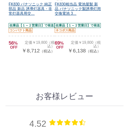
FK830 パナソニック 純正
FK830相当品 電池屋製 新
部品 新品 誘導灯器具・非
品 パナソニック製誘導灯用
常灯器具用交...
交換電池 3...
在庫品【１～２営業日】で発送
在庫品【１～２営業日】で発送
コンパクト商品
ネコポス商品
56
定価￥19,800（税
69
定価￥19,800（税
%
%
込）
込）
OFF
OFF
￥8,712
￥6,138
（税込）
（税込）
お客様レビュー
4.52