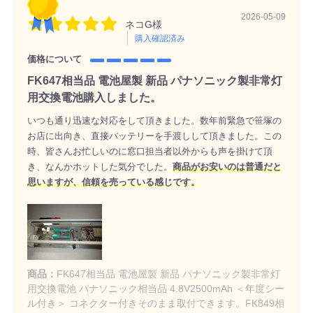
2026-05-09
ネコG様
購入確認済み
価格について
FK647相当品 電池屋製 新品 パナソニック製非常灯
用交換電池購入しました。
いつも通り迅速な対応をして頂きました。数年前緊急で笹塚の
お店に出向き、直接バッテリーを手渡しして頂きました。この
時、皆さんお忙しいのに窓口担当者以外からも声を掛けて頂
き、なんかホットした気分でした。
商品がお安いのは普通だと
思いますが、信頼を売っている感じです。
商品：
FK647相当品 電池屋製 新品 パナソニック製非常灯
用交換電池 パナソニック相当品 4.8V2500mAh ＜年度シー
ル付き＞ コネクター付きそのまま取付できます。FK849相