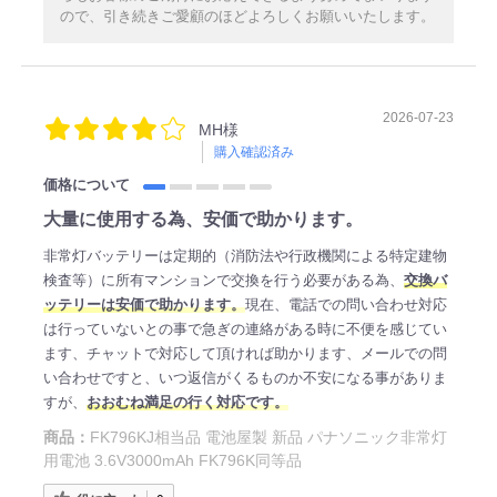
ので、引き続きご愛顧のほどよろしくお願いいたします。
2026-07-23
MH様
購入確認済み
価格について
大量に使用する為、安価で助かります。
非常灯バッテリーは定期的（消防法や行政機関による特定建物
検査等）に所有マンションで交換を行う必要がある為、
交換バ
ッテリーは安価で助かります。
現在、電話での問い合わせ対応
は行っていないとの事で急ぎの連絡がある時に不便を感じてい
ます、チャットで対応して頂ければ助かります、メールでの問
い合わせですと、いつ返信がくるものか不安になる事がありま
すが、
おおむね満足の行く対応です。
商品：
FK796KJ相当品 電池屋製 新品 パナソニック非常灯
用電池 3.6V3000mAh FK796K同等品