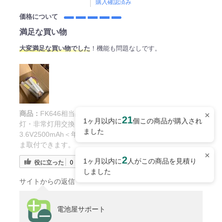
購入確認済み
価格について
満足な買い物
大変満足な買い物でした
！機能も問題なしです。
商品：
FK646相当品 電池屋製新品 パナソニック製誘導
×
21
1ヶ月以内に
個この商品が購入され
灯・非常灯用交換電池 ＜FK838相当品(同等品)＞
ました
3.6V2500mAh＜年度シール付き＞ コネクター付きそのま
ま取付できます。
×
2
1ヶ月以内に
人がこの商品を見積り
役に立った
0
しました
サイトからの返信
電池屋サポート