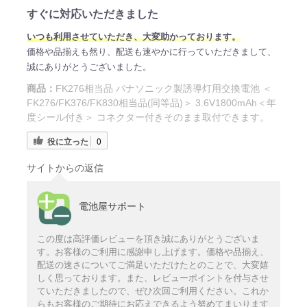
すぐに対応いただきました
いつも利用させていただき、大変助かっております。
価格や品揃えも然り、配送も速やかに行っていただきまして、
誠にありがとうございました。
商品：
FK276相当品 パナソニック製誘導灯用交換電池 ＜
FK276/FK376/FK830相当品(同等品)＞ 3.6V1800mAh＜年
度シール付き＞ コネクター付きそのまま取付できます。
役に立った
0
サイトからの返信
電池屋サポート
この度は高評価レビューを頂き誠にありがとうございま
す。お客様のご利用に感謝申し上げます。価格や品揃え、
配送の速さについてご満足いただけたとのことで、大変嬉
しく思っております。また、レビューポイントを付与させ
ていただきましたので、ぜひ次回ご利用ください。これか
らもお客様のご期待にお応えできるよう努めてまいります