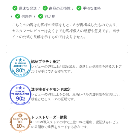
迅速な発送
商品の互換性
手頃な価格
信頼性
満足度
こちらの内容はお客様の投稿をもとにAIが再構成したものであり、
カスタマーレビューはあくまでお客様個人の感想や意見です。当サ
イトの公式な見解を示すものではありません。
認証プラチナ認定
レビューの8割以上が認証済み。卓越した信頼性を誇るストア
だけが手にできる称号です。
透明性ダイヤモンド認定
レビューの9割以上を公開。最高レベルの透明性を実現した、
模範となるストアの証明です。
トラストリーダー銅賞
U-KOMI導入ストアの中で上位10%に選出。認証済みレビュー
の公開数で業界をリードする存在です。