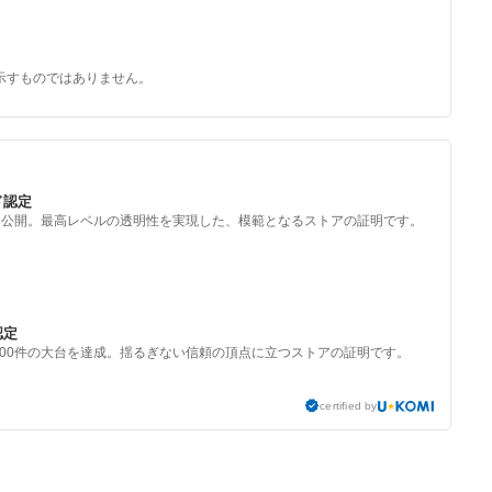
示すものではありません。
ド認定
を公開。最高レベルの透明性を実現した、模範となるストアの証明です。
認定
000件の大台を達成。揺るぎない信頼の頂点に立つストアの証明です。
certified by