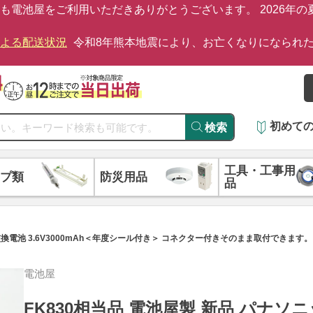
も電池屋をご利用いただきありがとうございます。 2026年
による配送状況
令和8年熊本地震により、お亡くなりになられ
初めて
検索
工具・工事用
プ類
防災用品
品
換電池 3.6V3000mAh＜年度シール付き＞ コネクター付きそのまま取付できます。 F
電池屋
FK830相当品 電池屋製 新品 パナソ