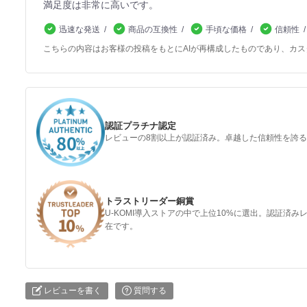
満足度は非常に高いです。
迅速な発送
商品の互換性
手頃な価格
信頼性
こちらの内容はお客様の投稿をもとにAIが再構成したものであり、カ
認証プラチナ認定
レビューの8割以上が認証済み。卓越した信頼性を誇
トラストリーダー銅賞
U-KOMI導入ストアの中で上位10%に選出。認証済
在です。
レビューを書く
質問する