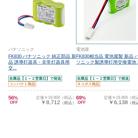
パナソニック
電池屋
FK830 パナソニック 純正部品 新
FK830相当品 電池屋製 新品 
品 誘導灯器具・非常灯器具用
ソニック製誘導灯用交換電池 3.
交...
在庫品【１～２営業日】で発送
在庫品【１～２営業日】で発送
コンパクト商品
ネコポス商品
56
69
%
定価￥19,800（税込）
%
定価￥19,800（税
￥8,712
￥6,138
OFF
OFF
（税込）
（税