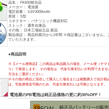
品名：
FK830相当品
メーカー：
電池屋
電圧容量：
3.6V3000mAh
形状：
S型
コネクター：
パナソニック機器対応
ストック：
通常在庫品
その他：
日本工場組立品 新品
製品保証：
商品到着日から1年間 ※保証書はございません。
ていただきます。
●商品説明
※【メール便商品】この商品は単品購入の場合、メール便（ヤマ
り）で発送します。 その場合は、代金引換支払いが利用できませ
方法をご選択ください。
※その他の商品と混在して購入した場合または複数購入で合計税込
は、宅急便発送可能のため、代金引換支払いは可能となります。
電池屋のPB電池は純正品価格の更に約30%OFF！