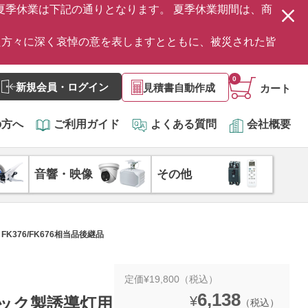
の夏季休業は下記の通りとなります。 夏季休業期間は、商
た方々に深く哀悼の意を表しますとともに、被災された皆
0
新規会員・ログイン
見積書自動作成
カート
の方へ
ご利用ガイド
よくある質問
会社概要
音響・映像
その他
K376/FK676相当品後継品
定価¥19,800（税込）
6,138
¥
ニック製誘導灯用
（税込）