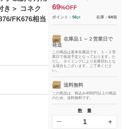
69
%OFF
ル付き＞ コネク
ポイント：
56
pt
在庫：
64
個
6/FK676相当
在庫品１～２営業日で
発送
この商品は基本在庫品です。１～２営
業日で発送予定となっております。た
だし、タイミングにより在庫切れとな
る場合もございます。ご了承くださ
い。
送料無料
この商品は、税込み4000円以上の商品
のため、送料無料です。
数 量
+
━