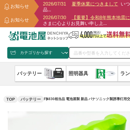
2026/07/31
夏季休業につきまして
いつ
お知らせ
品...
2026/07/30
【重要】令和8年熊本地震
お知らせ
さまに心よりお見舞い申し上...
バッテリー
照明器具
ラン
TOP
バッテリー
FK830相当品 電池屋製 新品 パナソニック製誘導灯用交