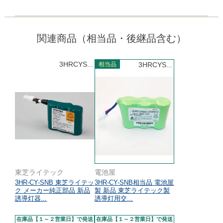
関連商品（相当品・後継品含む）
3HRCYS...
相当品
3HRCYS...
東芝ライテック
電池屋
3HR-CY-SNB 東芝ライテッ
3HR-CY-SNB相当品 電池屋
ク メーカー純正部品 新品
製 新品 東芝ライテック製
誘導灯器...
誘導灯用交...
在庫品【１～２営業日】で発送
在庫品【１～２営業日】で発送