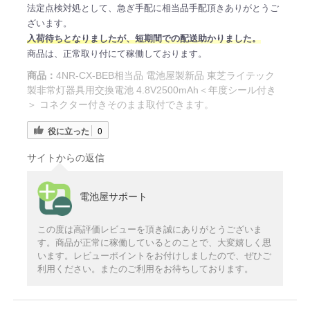
法定点検対処として、急ぎ手配に相当品手配頂きありがとうご
ざいます。
入荷待ちとなりましたが、短期間での配送助かりました。
商品は、正常取り付にて稼働しております。
商品：
4NR-CX-BEB相当品 電池屋製新品 東芝ライテック
製非常灯器具用交換電池 4.8V2500mAh＜年度シール付き
＞ コネクター付きそのまま取付できます。
役に立った
0
サイトからの返信
電池屋サポート
この度は高評価レビューを頂き誠にありがとうございま
す。商品が正常に稼働しているとのことで、大変嬉しく思
います。レビューポイントをお付けしましたので、ぜひご
利用ください。またのご利用をお待ちしております。