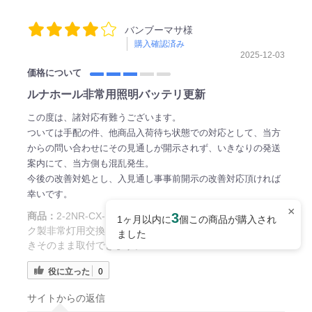
バンブーマサ様
購入確認済み
2025-12-03
価格について
ルナホール非常用照明バッテリ更新
この度は、諸対応有難うございます。
ついては手配の件、他商品入荷待ち状態での対応として、当方
からの問い合わせにその見通しが開示されず、いきなりの発送
案内にて、当方側も混乱発生。
今後の改善対処とし、入見通し事事前開示の改善対応頂ければ
幸いです。
×
商品：
2-2NR-CX-LEB相当品 電池屋製 新品 東芝ライテッ
3
1ヶ月以内に
個この商品が購入され
ク製非常灯用交換電池 ＜年度シール付き＞ コネクター付
ました
きそのまま取付できます。
役に立った
0
サイトからの返信