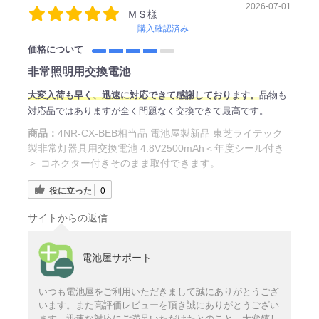
2026-07-01
ＭＳ様
購入確認済み
価格について
非常照明用交換電池
大変入荷も早く、迅速に対応できて感謝しております。
品物も
対応品ではありますが全く問題なく交換できて最高です。
商品：
4NR-CX-BEB相当品 電池屋製新品 東芝ライテック
製非常灯器具用交換電池 4.8V2500mAh＜年度シール付き
＞ コネクター付きそのまま取付できます。
役に立った
0
サイトからの返信
電池屋サポート
いつも電池屋をご利用いただきまして誠にありがとうござ
います。また高評価レビューを頂き誠にありがとうござい
ます。迅速な対応にご満足いただけたとのこと、大変嬉し