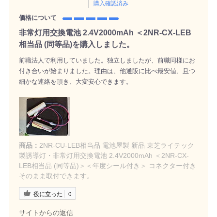
購入確認済み
価格について
非常灯用交換電池 2.4V2000mAh ＜2NR-CX-LEB
相当品 (同等品)を購入しました。
前職法人で利用していました。独立しましたが、前職同様にお
付き合いが始まりました。理由は、他通販に比べ最安値、且つ
細かな連絡を頂き、大変安心できます。
商品：
2NR-CU-LEB相当品 電池屋製 新品 東芝ライテック
製誘導灯・非常灯用交換電池 2.4V2000mAh ＜2NR-CX-
LEB相当品 (同等品)＞＜年度シール付き＞ コネクター付き
そのまま取付できます。
役に立った
0
サイトからの返信