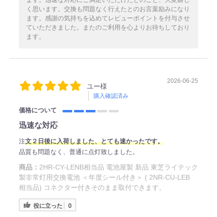
く思います。交換も問題なく行えたとのお言葉励みになり
ます。感謝の気持ちを込めてレビューポイントを付与させ
ていただきました。またのご利用を心よりお待ちしており
ます。
2026-06-25
ユー様
購入確認済み
価格について
迅速な対応
注
文２日後に入荷しました、とても速かったです。
品質も問題なく、普通に点灯致しました。
商品：
2HR-CY-LENB相当品 電池屋製 新品 東芝ライテック
製非常灯用交換電池 ＜年度シール付き＞ ( 2NR-CU-LEB
相当品) コネクター付きそのまま取付できます。
役に立った
0