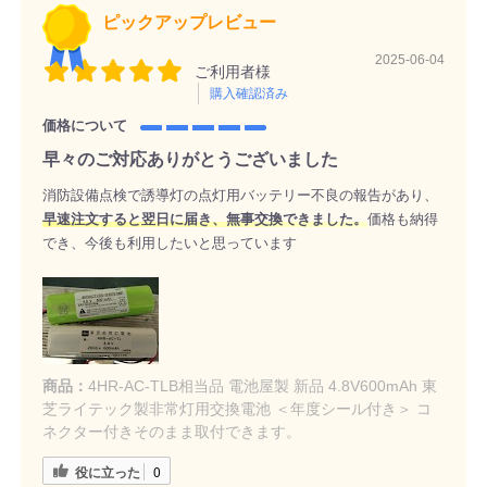
ピックアップレビュー
2025-06-04
ご利用者様
購入確認済み
価格について
早々のご対応ありがとうございました
消防設備点検で誘導灯の点灯用バッテリー不良の報告があり、
早速注文すると翌日に届き、無事交換できました。
価格も納得
でき、今後も利用したいと思っています
商品：
4HR-AC-TLB相当品 電池屋製 新品 4.8V600mAh 東
芝ライテック製非常灯用交換電池 ＜年度シール付き＞ コ
ネクター付きそのまま取付できます。
役に立った
0