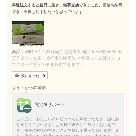
早速注文すると翌日に届き、無事交換できました。
価格も納得
でき、今後も利用したいと思っています
商品：
4HR-AC-TLB相当品 電池屋製 新品 4.8V600mAh 東
芝ライテック製非常灯用交換電池 ＜年度シール付き＞ コ
ネクター付きそのまま取付できます。
役に立った
0
サイトからの返信
電池屋サポート
この度は、お忙しい中レビューをお寄せいただき、誠にあ
りがとうございます。お客様の迅速なご対応にお応えで
き、無事に交換ができたことを嬉しく思っております。ま