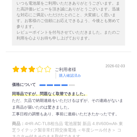
いつも電池屋をご利用いただきありがとうございます。ま
た高評価レビューを頂き誠にありがとうございます。迅速
な対応にご満足いただけたとのこと、大変嬉しく思いま
す。お客様のご信頼にお応えできるよう、今後とも努めて
参ります。
レビューポイントを付与させていただきました。またのご
利用を心よりお待ち申し上げております。
2026-02-03
ご利用者様
購入確認済み
価格について
同等品ですが、問題なく取替できました。
ただ、欠品で納期連絡をいただけるはずが、その連絡がないま
ま商品が届いたのは驚きました。
工事日程の調整もあり、事前に連絡いただきたかったです。
商品：
4HR-AC-TLB相当品 電池屋製 新品 4.8V600mAh 東
芝ライテック製非常灯用交換電池 ＜年度シール付き＞ コ
ネクター付きそのまま取付できます。