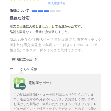
購入確認済み
価格について
迅速な対応
注
文２日後に入荷しました、とても速かったです。
品質も問題なく、普通に点灯致しました。
商品：
2HR-CY-LENB相当品 電池屋製 新品 東芝ライテック
製非常灯用交換電池 ＜年度シール付き＞ ( 2NR-CU-LEB
相当品) コネクター付きそのまま取付できます。
役に立った
0
サイトからの返信
電池屋サポート
この度は高評価レビューを頂き誠にありがとうございま
す。迅速な対応をお褒めいただき、大変嬉しく思います。
お届けした製品がご満足いただけたようで何よりです。レ
ビューポイントを付与させていただきましたので、今後と