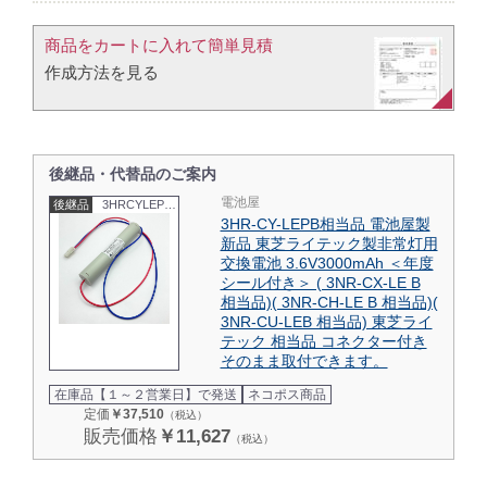
商品をカートに入れて簡単見積​
作成方法を見る​​
後継品・代替品のご案内
電池屋
後継品
3HRCYLEPBS
3HR-CY-LEPB相当品 電池屋製
新品 東芝ライテック製非常灯用
交換電池 3.6V3000mAh ＜年度
シール付き＞ ( 3NR-CX-LE B
相当品)( 3NR-CH-LE B 相当品)(
3NR-CU-LEB 相当品) 東芝ライ
テック 相当品 コネクター付き
そのまま取付できます。
在庫品【１～２営業日】で発送
ネコポス商品
定価
￥37,510
（税込）
販売価格
￥11,627
（税込）