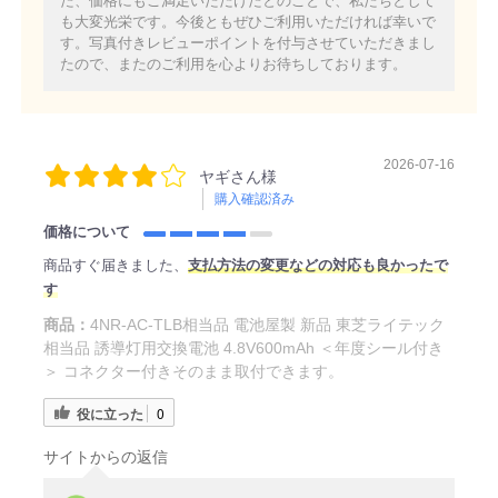
た、価格にもご満足いただけたとのことで、私たちとして
も大変光栄です。今後ともぜひご利用いただければ幸いで
す。写真付きレビューポイントを付与させていただきまし
たので、またのご利用を心よりお待ちしております。
2026-07-16
ヤギさん様
購入確認済み
価格について
商品すぐ届きました、
支払方法の変更などの対応も良かったで
す
商品：
4NR-AC-TLB相当品 電池屋製 新品 東芝ライテック
相当品 誘導灯用交換電池 4.8V600mAh ＜年度シール付き
＞ コネクター付きそのまま取付できます。
役に立った
0
サイトからの返信