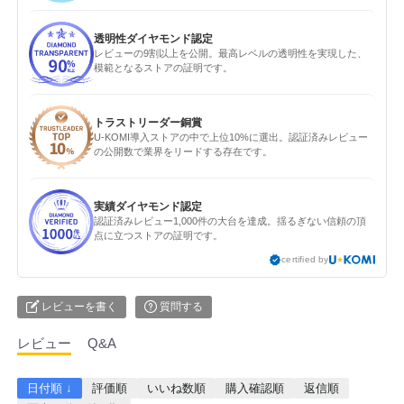
透明性ダイヤモンド認定
レビューの9割以上を公開。最高レベルの透明性を実現した、
模範となるストアの証明です。
トラストリーダー銅賞
U-KOMI導入ストアの中で上位10%に選出。認証済みレビュー
の公開数で業界をリードする存在です。
実績ダイヤモンド認定
認証済みレビュー1,000件の大台を達成。揺るぎない信頼の頂
点に立つストアの証明です。
certified by
レビューを書く
質問する
レビュー
Q&A
日付順 ↓
評価順
いいね数順
購入確認順
返信順