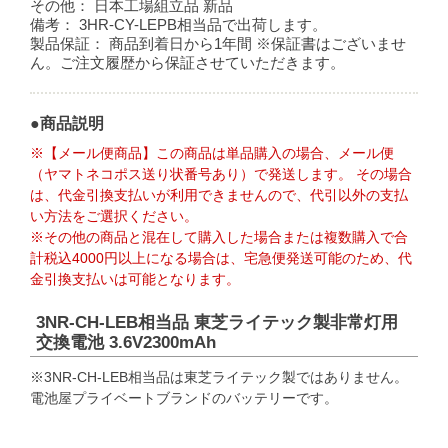
その他：
日本工場組立品 新品
備考：
3HR-CY-LEPB相当品で出荷します。
製品保証：
商品到着日から1年間 ※保証書はございませ
ん。ご注文履歴から保証させていただきます。
●商品説明
※【メール便商品】この商品は単品購入の場合、メール便
（ヤマトネコポス送り状番号あり）で発送します。 その場合
は、代金引換支払いが利用できませんので、代引以外の支払
い方法をご選択ください。
※その他の商品と混在して購入した場合または複数購入で合
計税込4000円以上になる場合は、宅急便発送可能のため、代
金引換支払いは可能となります。
3NR-CH-LEB相当品 東芝ライテック製非常灯用
交換電池 3.6V2300mAh
※3NR-CH-LEB相当品は東芝ライテック製ではありません。
電池屋プライベートブランドのバッテリーです。