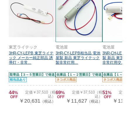
東芝ライテック
電池屋
電池屋
3HR-CY-LEPB 東芝ライテ
3HR-CY-LEPB相当品 電池
3NR-CH-LEB
ック メーカー純正部品 誘
屋製 新品 東芝ライテック
製 新品 東芝ラ
導灯・非常...
製非常灯用...
非常灯用交...
取寄品【３～５営業日】で発送
在庫品【１～２営業日】で発送
在庫品【１～２営
相当品あり
ネコポス商品
ネコポス商品
後継
44
69
51
%
定価￥37,510（税
%
定価￥37,510（税
%
定価￥2
込）
込）
OFF
OFF
OFF
￥20,631
￥11,627
￥11,6
（税込）
（税込）