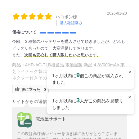
2026-01-20
ハコポン様
購入確認済み
価格について
今回、３種類のバッテリーを購入させて頂きましたが、どれも
ピッタリ合ったので、大変満足しております。
また、
次回も安心して購入致したいと思います。
商品：
4HR-AC-TLB相当品 電池屋製 新品 4.8V600mAh 東
芝ライテック製非常灯用交換電池 ＜年度シール付き＞ コ
×
9
1ヶ月以内に
個この商品が購入され
ネクター付きそのまま取付できます。
ました
役に立った
0
×
3
1ヶ月以内に
人がこの商品を見積り
サイトからの返信
しました
電池屋サポート
この度は高評価レビューを頂き誠にありがとうございま