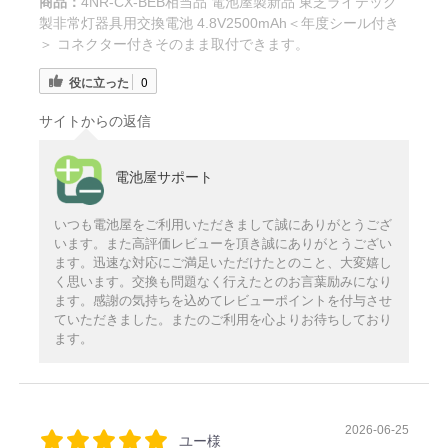
商品：
4NR-CX-BEB相当品 電池屋製新品 東芝ライテック
製非常灯器具用交換電池 4.8V2500mAh＜年度シール付き
＞ コネクター付きそのまま取付できます。
役に立った
0
サイトからの返信
電池屋サポート
いつも電池屋をご利用いただきまして誠にありがとうござ
います。また高評価レビューを頂き誠にありがとうござい
ます。迅速な対応にご満足いただけたとのこと、大変嬉し
く思います。交換も問題なく行えたとのお言葉励みになり
ます。感謝の気持ちを込めてレビューポイントを付与させ
ていただきました。またのご利用を心よりお待ちしており
ます。
2026-06-25
ユー様