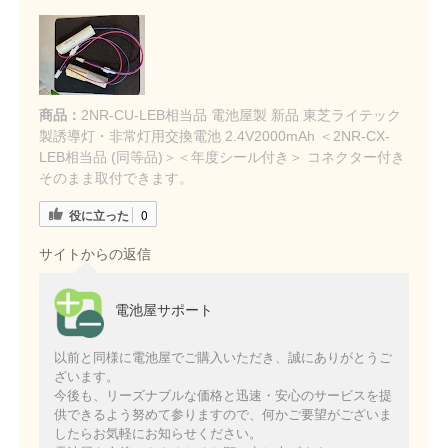
商品：
2NR-CU-LEB相当品 電池屋製 新品 東芝ライテック
製誘導灯・非常灯用交換電池 2.4V2000mAh ＜2NR-CX-
LEB相当品 (同等品)＞＜年度シール付き＞ コネクター付き
そのまま取付できます。
役に立った
0
サイトからの返信
電池屋サポート
以前と同様に電池屋でご購入いただき、誠にありがとうご
ざいます。
今後も、リーズナブルな価格と迅速・安心のサービスを提
供できるよう努めて参りますので、何かご要望がございま
したらお気軽にお知らせください。