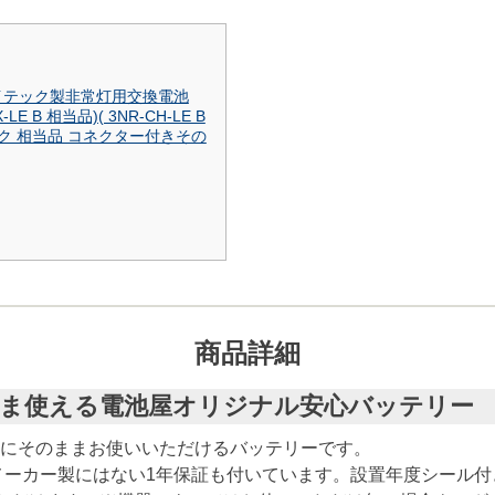
芝ライテック製非常灯用交換電池
LE B 相当品)( 3NR-CH-LE B
イテック 相当品 コネクター付きその
商品詳細
そのまま使える電池屋オリジナル安心バッテリー
製同様にそのままお使いいただけるバッテリーです。
メーカー製にはない1年保証も付いています。設置年度シール付