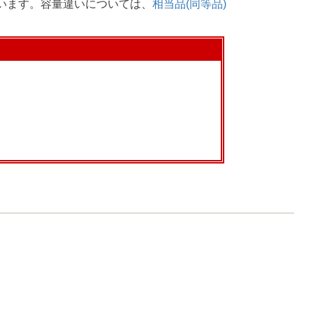
ざいます。容量違いについては、
相当品(同等品)