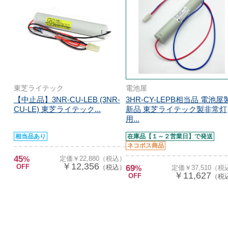
東芝ライテック
電池屋
【中止品】3NR-CU-LEB (3NR-
3HR-CY-LEPB相当品 電池屋
CU-LE) 東芝ライテック...
新品 東芝ライテック製非常灯
用...
相当品あり
在庫品【１～２営業日】で発送
ネコポス商品
45
%
定価￥22,880（税込）
￥12,356
OFF
（税込）
69
%
定価￥37,510（税
￥11,627
OFF
（税