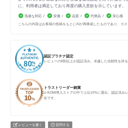
に、利用者は満足しており再度の購入意欲を示しています。
迅速な対応
安価
品質
代替品
安心感
こちらの内容はお客様の投稿をもとにAIが再構成したものであり、カ
認証プラチナ認定
レビューの8割以上が認証済み。卓越した信頼性を誇
トラストリーダー銅賞
U-KOMI導入ストアの中で上位10%に選出。認証済
在です。
レビューを書く
質問する