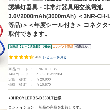
誘導灯器具・非常灯器具用交換電池
3.6V2000mAh(3000mAh) ＜3NR-CH
等品)＞＜年度シール付き＞ コネク
取付できます。
在庫品【１～２営業日】で発送
コンパクト商品
後継品あり
レビューを見る
49件
商品コード：
3NRCULEBS
JANコード：
4589613492984
定価（税抜）：
￥20,800
価格（税抜）：
￥10,570
●3HRCYLEPBS-D330LT仕様
コンディション：
新品の商品を出荷します。