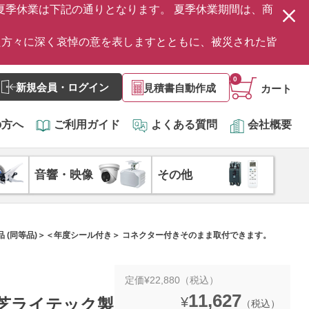
の夏季休業は下記の通りとなります。 夏季休業期間は、商
た方々に深く哀悼の意を表しますとともに、被災された皆
0
新規会員・ログイン
見積書自動作成
カート
の方へ
ご利用ガイド
よくある質問
会社概要
音響・映像
その他
LEB相当品 (同等品)＞＜年度シール付き＞ コネクター付きそのまま取付できます。
定価¥22,880（税込）
11,627
¥
 東芝ライテック製
（税込）