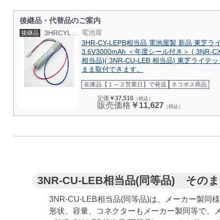
後継品・代替品のご案内
電池屋
3HRCYLEPBS
後継品
3HR-CY-LEPB相当品 電池屋製 新品 東
3.6V3000mAh ＜年度シール付き＞ ( 3NR-CX-
相当品)( 3NR-CU-LEB 相当品) 東芝ラ
まま取付できます。
在庫品【１～２営業日】で発送
ネコポス商品
定価
￥37,510
（税込）
販売価格
￥11,627
（税込）
3NR-CU-LEB相当品(同等品) 
3NR-CU-LEB相当品(同等品)は、メーカー
形状、容量、コネクターもメーカー製同等で、