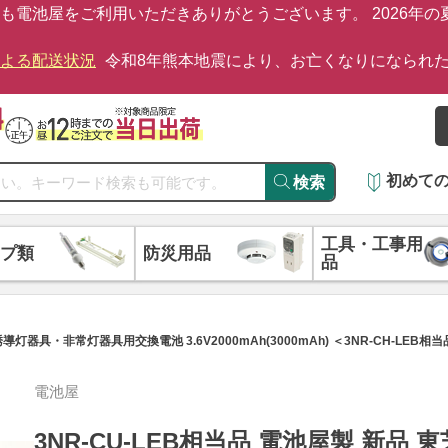
も電池屋をご利用いただきありがとうございます。 2026年
による配送状況
令和8年熊本地震により、お亡くなりになられ
初めて
検索
工具・工事用
プ類
防災用品
品
誘導灯器具・非常灯器具用交換電池 3.6V2000mAh(3000mAh) ＜3NR-CH-
電池屋
3NR-CU-LEB相当品 電池屋製 新品