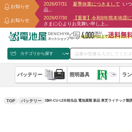
2026/07/31
夏季休業につきまして
いつ
お知らせ
品...
2026/07/30
【重要】令和8年熊本地震
お知らせ
さまに心よりお見舞い申し上...
バッテリー
照明器具
ラン
TOP
バッテリー
3NR-CU-LEB相当品 電池屋製 新品 東芝ライテック製