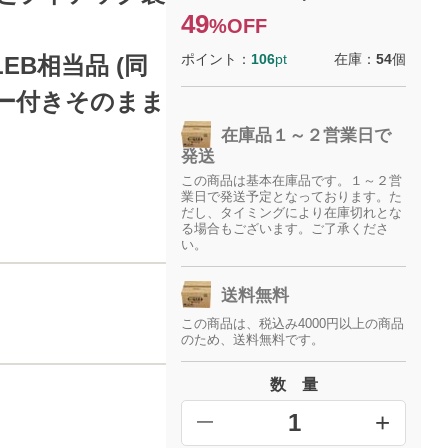
49
%OFF
ポイント：
106
pt
在庫：
54
個
-LEB相当品 (同
ター付きそのまま
在庫品１～２営業日で
発送
この商品は基本在庫品です。１～２営
業日で発送予定となっております。た
だし、タイミングにより在庫切れとな
る場合もございます。ご了承くださ
い。
送料無料
この商品は、税込み4000円以上の商品
のため、送料無料です。
数 量
+
━