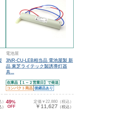
電池屋
製
3NR-CU-LEB相当品 電池屋製 新
品 東芝ライテック製誘導灯器
具...
在庫品【１～２営業日】で発送
コンパクト商品
後継品あり
49
込）
%
定価￥22,880（税込）
￥11,627
OFF
込）
（税込）