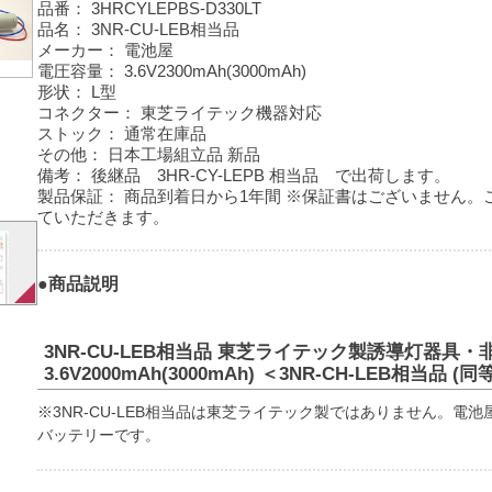
品番：
3HRCYLEPBS-D330LT
品名：
3NR-CU-LEB相当品
メーカー：
電池屋
電圧容量：
3.6V2300mAh(3000mAh)
形状：
L型
コネクター：
東芝ライテック機器対応
ストック：
通常在庫品
その他：
日本工場組立品 新品
備考：
後継品 3HR-CY-LEPB 相当品 で出荷します。
製品保証：
商品到着日から1年間 ※保証書はございません。
ていただきます。
●商品説明
3NR-CU-LEB相当品 東芝ライテック製誘導灯器具
3.6V2000mAh(3000mAh) ＜3NR-CH-LEB相当品 (
※3NR-CU-LEB相当品は東芝ライテック製ではありません。電
バッテリーです。