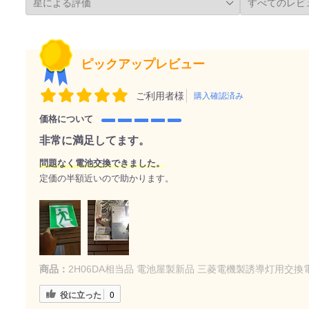
ピックアップレビュー
ご利用者様
購入確認済み
価格について
非常に満足してます。
問題なく電池交換できました。
定価の半額近いので助かります。
商品：
2H06DA相当品 電池屋製新品 三菱電機製誘導灯用交換
役に立った
0