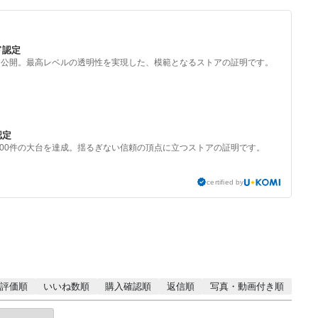
ド認定
を公開。最高レベルの透明性を実現した、模範となるストアの証明です。
認定
000件の大台を達成。揺るぎない信頼の頂点に立つストアの証明です。
certified by
評価順
いいね数順
購入確認順
返信順
写真・動画付き順