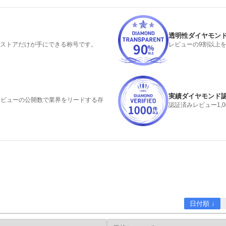
透明性ダイヤモン
るストアだけが手にできる称号です。
レビューの9割以上
実績ダイヤモンド
みレビューの公開数で業界をリードする存
認証済みレビュー1,
日付順 ↓