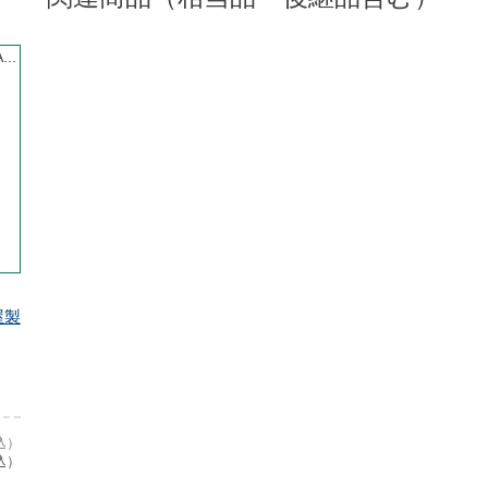
...
屋製
込）
込）