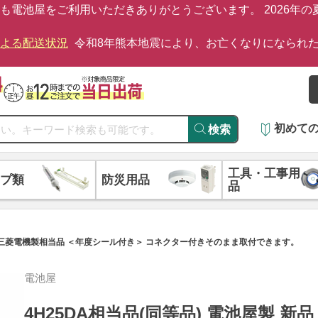
も電池屋をご利用いただきありがとうございます。 2026年
による配送状況
令和8年熊本地震により、お亡くなりになられ
初めて
検索
工具・工事用
プ類
防災用品
品
00mAh 三菱電機製相当品 ＜年度シール付き＞ コネクター付きそのまま取付できます。
電池屋
4H25DA相当品(同等品) 電池屋製 新品 4