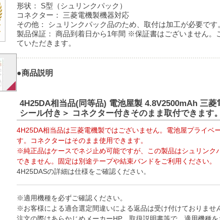
形状：
S型（シュリンクパック）
コネクター：
三菱電機製機器対応
その他：
シュリンクパック品のため、取付は加工が必要です
製品保証：
商品到着日から1年間 ※保証書はございません。
ていただきます。
●商品説明
4H25DA相当品(同等品) 電池屋製 4.8V2500mAh 
シール付き＞ コネクター付きそのまま取付できます
4H25DA相当品は三菱電機製ではございません。電池屋プライベ
す。コネクターはそのまま使用できます。
※純正品はケースでネジ止め可能ですが、この製品はシュリンク
できません。固定は別途テープや結束バンドをご利用ください。
4H25DASの詳細は仕様をご確認ください。
※適用機種を必ずご確認ください。
※お客様による適合選定間違いによる返品は受け付けておりませ
注文の際はあらかじめメーカーHP、取扱説明書等で、適用機種を