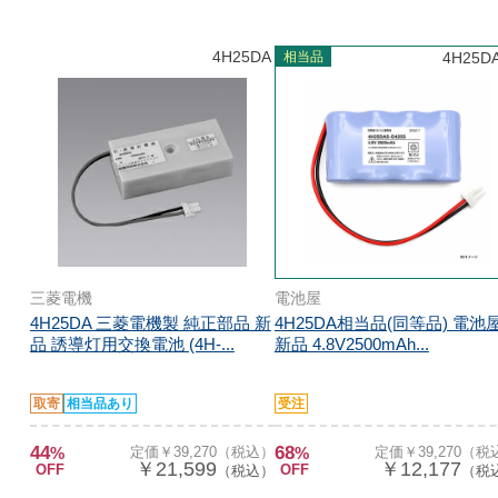
4H25DA
相当品
4H25DA
三菱電機
電池屋
4H25DA 三菱電機製 純正部品 新
4H25DA相当品(同等品) 電池
品 誘導灯用交換電池 (4H-...
新品 4.8V2500mAh...
取寄
相当品あり
受注
44
68
%
定価￥39,270（税込）
%
定価￥39,270（税
￥21,599
￥12,177
OFF
OFF
（税込）
（税