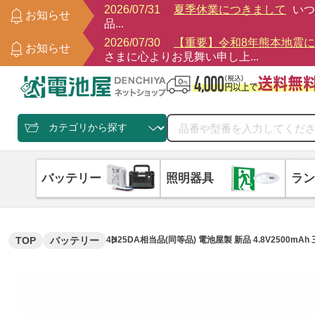
2026/07/31
夏季休業につきまして
いつ
お知らせ
品...
2026/07/30
【重要】令和8年熊本地震
お知らせ
さまに心よりお見舞い申し上...
バッテリー
照明器具
ラン
TOP
バッテリー
4H25DA相当品(同等品) 電池屋製 新品 4.8V25