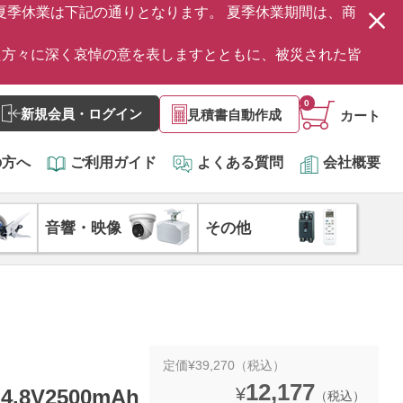
の夏季休業は下記の通りとなります。 夏季休業期間は、商
た方々に深く哀悼の意を表しますとともに、被災された皆
0
新規会員・ログイン
見積書自動作成
カート
の方へ
ご利用ガイド
よくある質問
会社概要
音響・映像
その他
定価¥39,270（税込）
12,177
¥
.8V2500mAh
（税込）