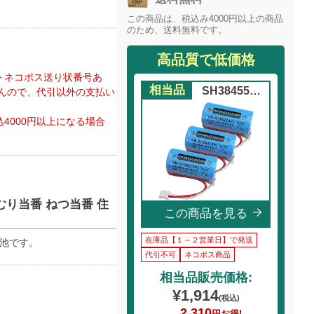
この商品は、税込み4000円以上の商品
のため、送料無料です。
高品質で低価格
トネコポス送り状番号あ
相当品
SH38455252...
んので、代引以外の支払い
4000円以上になる場合
けむり当番 ねつ当番 住
この商品を見る
在庫品【１～２営業日】で発送
電池です。
代引不可
ネコポス商品
相当品販売価格:
¥1,914
(税込)
2,310
→
円お得!