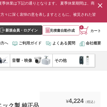
の夏季休業は下記の通りとなります。 夏季休業期間は、商
た方々に深く哀悼の意を表しますとともに、被災された皆
0
新規会員・ログイン
見積書自動作成
カート
の方へ
ご利用ガイド
よくある質問
会社概要
音響・映像
その他
4,224
¥
（税込）
ソニック製 純正品