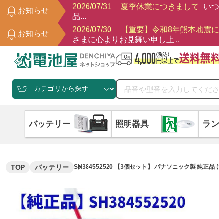
2026/07/31
夏季休業につきまして
いつ
お知らせ
品...
2026/07/30
【重要】令和8年熊本地震
お知らせ
さまに心よりお見舞い申し上...
バッテリー
照明器具
ラン
TOP
バッテリー
SH384552520 【3個セット】 パナソニック製 純正品