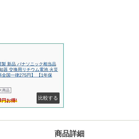
電池屋製 新品 パナソニック相当品
火災報知器 交換用リチウム電池 火災
料全国一律275円】 【1年保
ス商品
比較する
0
円お得!
商品詳細