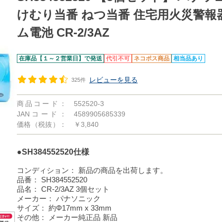
けむり当番 ねつ当番 住宅用火災警報器
ム電池 CR-2/3AZ
在庫品【１～２営業日】で発送
代引不可
ネコポス商品
相当品あり
レビューを見る
325件
商品コード：
552520-3
JANコード：
4589905685339
価格（税抜）：
￥3,840
●SH384552520仕様
コンディション：
新品の商品を出荷します。
品番：
SH384552520
品名：
CR-2/3AZ 3個セット
メーカー：
パナソニック
サイズ：
約Φ17mm x 33mm
その他：
メーカー純正品 新品