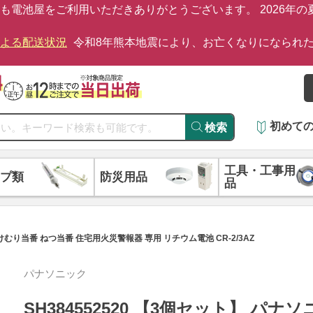
も電池屋をご利用いただきありがとうございます。 2026年
による配送状況
令和8年熊本地震により、お亡くなりになられ
初めて
検索
工具・工事用
プ類
防災用品
品
 けむり当番 ねつ当番 住宅用火災警報器 専用 リチウム電池 CR-2/3AZ
パナソニック
SH384552520 【3個セット】 パナ