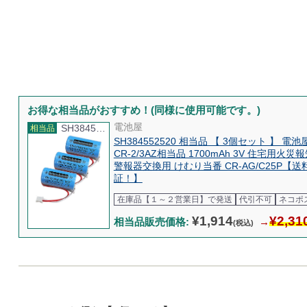
お得な相当品がおすすめ！(同様に使用可能です。)
電池屋
SH384552520S-3
相当品
SH384552520 相当品 【 3個セット 】 
CR-2/3AZ相当品 1700mAh 3V 住宅用
警報器交換用 けむり当番 CR-AG/C25P【送
証！】
在庫品【１～２営業日】で発送
代引不可
ネコポ
¥1,914
¥2,31
相当品販売価格:
→
(税込)