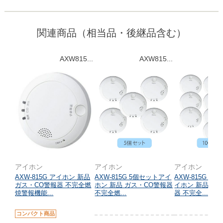
関連商品（相当品・後継品含む）
AXW815...
AXW815...
A
アイホン
アイホン
アイホン
AXW-815G アイホン 新品
AXW-815G 5個セットアイ
AXW-815G 1
ガス・CO警報器 不完全燃
ホン 新品 ガス・CO警報器
イホン 新品 ガ
焼警報機能...
不完全燃...
器 不完全...
コンパクト商品