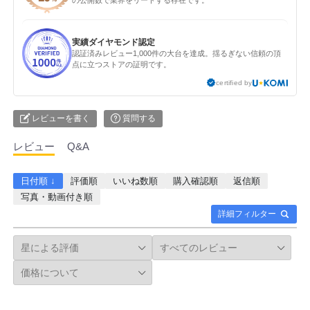
実績ダイヤモンド認定
認証済みレビュー1,000件の大台を達成。揺るぎない信頼の頂
点に立つストアの証明です。
certified by
レビューを書く
質問する
レビュー
Q&A
日付順 ↓
評価順
いいね数順
購入確認順
返信順
写真・動画付き順
詳細フィルター