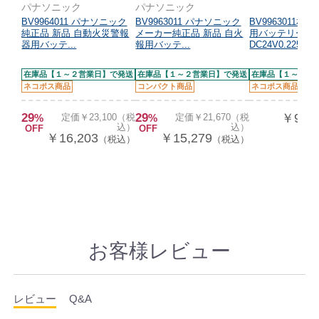
パナソニック
パナソニック
BV9964011 パナソニック
BV9963011 パナソニック
BV9963011相
純正品 新品 自動火災警報
メーカー純正品 新品 自火
用バッテリー
器用バッテ...
報用バッテ...
DC24V0.225A...
在庫品【１～２営業日】で発送
在庫品【１～２営業日】で発送
在庫品【１～２営
ネコポス商品
コンパクト商品
ネコポス商品
29
29
￥9,57
%
定価￥23,100（税
%
定価￥21,670（税
込）
込）
OFF
OFF
￥16,203
￥15,279
（税込）
（税込）
お客様レビュー
レビュー
Q&A