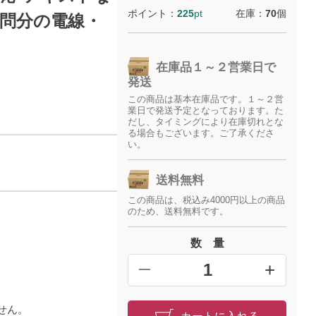
ポイント：
225
pt
在庫：
70
個
3問分の電線・
在庫品１～２営業日で
発送
この商品は基本在庫品です。１～２営
業日で発送予定となっております。た
だし、タイミングにより在庫切れとな
る場合もございます。ご了承くださ
い。
送料無料
この商品は、税込み4000円以上の商品
のため、送料無料です。
数 量
+
━
せん。