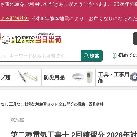
も電池屋をご利用いただきありがとうございます。 2026年
による配送状況
令和8年熊本地震により、お亡くなりになられ
初めて
検索
工具・工事用
プ類
防災用品
品
ストなし 工具なし 技能試験練習セット 全13問分の電線・器具材料
電池屋
第二種電気工事士 2回練習分 2026年