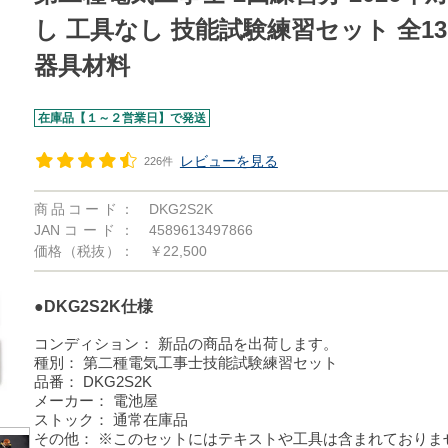
し 工具なし 技能試験練習セット 全1
器具材料
在庫品【１～２営業日】で発送
レビューを見る
226件
商品コード：
DKG2S2K
JANコード：
4589613497866
価格（税抜）：
￥22,500
●DKG2S2K仕様
コンディション：
新品の商品を出荷します。
種別：
第二種電気工事士技能試験練習セット
品番：
DKG2S2K
メーカー：
電池屋
ストック：
通常在庫品
その他：
※このセットにはテキストや工具は含まれておりま