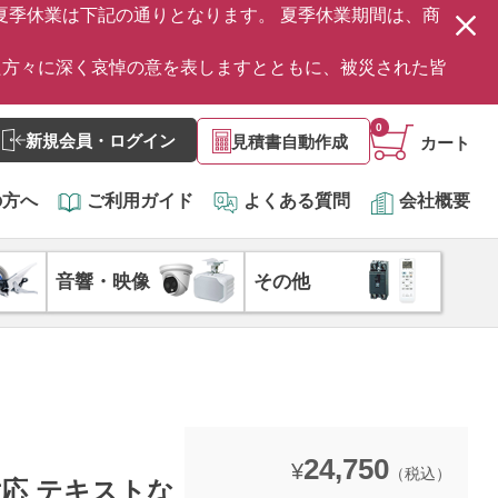
の夏季休業は下記の通りとなります。 夏季休業期間は、商
た方々に深く哀悼の意を表しますとともに、被災された皆
0
新規会員・ログイン
見積書自動作成
カート
の方へ
ご利用ガイド
よくある質問
会社概要
音響・映像
その他
24,750
¥
（税込）
対応 テキストな