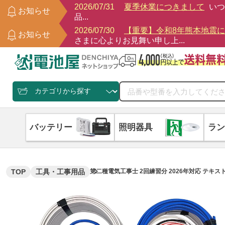
2026/07/31
夏季休業につきまして
いつ
お知らせ
品...
2026/07/30
【重要】令和8年熊本地震
お知らせ
さまに心よりお見舞い申し上...
バッテリー
照明器具
ラン
TOP
工具・工事用品
第二種電気工事士 2回練習分 2026年対応 テキ