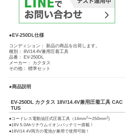
●EV-250DL仕様
コンディション：
新品の商品を出荷します。
種別：
8V/14.4V兼用圧着工具
品番：
EV-250DL
メーカー：
カクタス
その他：
標準セット
●商品説明
EV-250DL カクタス 18V/14.4V兼用圧着工具 CAC
TUS
2
2
●コードレス電動油圧式圧着工具（14mm
〜250mm
)
●18V 5.0Ahリチウムイオンバッテリー搭載！
●18V/14.4V両方の電池が兼用で使用可能！