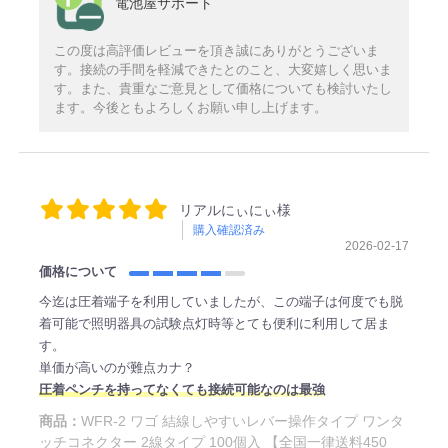
電池屋サポート
この度は高評価レビューを頂き誠にありがとうございま
す。接続の手間を軽減できたとのこと、大変嬉しく思いま
す。また、貴重なご意見として価格についても検討いたし
ます。今後ともよろしくお願い申し上げます。
リアルにぃにぃ様
購入確認済み
2026-02-17
価格について
今迄は圧着端子を利用していましたが、この端子は何度でも脱
着可能で照明器具の試験点灯時等とても便利に利用して居ま
す。
単価が高いのが難点カナ？
圧着ペンチを持ってなくても接続可能なのは最強
商品：
WFR-2 ワゴ 結線しやすいレバー操作タイプ ワンタ
ッチコネクター 2線タイプ 100個入 【全国一律送料450