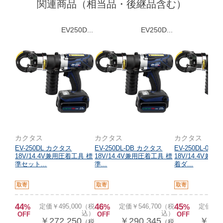
関連商品（相当品・後継品含む）
EV250D...
EV250D...
カクタス
カクタス
カクタス
EV-250DL カクタス
EV-250DL-DB カクタス
EV-250DL-0 
18V/14.4V兼用圧着工具 標
18V/14.4V兼用圧着工具 標
18V/14.4V兼
準セット...
準...
着ダ...
取寄
取寄
取寄
44
46
45
%
定価￥495,000（税
%
定価￥546,700（税
%
定価￥40
込）
込）
OFF
OFF
OFF
￥272,250
￥290,345
￥223
（税
（税