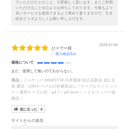
ていただけたとのこと、大変嬉しく思います。またご利用
いただけることを心よりお待ちしております。今後もより
良いサービスを提供できるよう努めて参りますので、引き
続きどうぞよろしくお願い申し上げます。
2026-07-09
ひーでー様
購入確認済み
価格について
まだ、使用して無いのてわからない。
商品：
ジャケッパ NSWST-M 日本製線 純正品新品 皮むき
器 通信・LANケーブルの外被除去に！ケーブルストリッパ
ー＜適用ケーブル径：φ4.7～φ9.0mm＞＜クルリッパー後
継品＞
役に立った
0
サイトからの返信