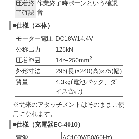
圧着終
作業終了時ポーンという確認
了確認
音
■仕様（本体）
モーター電圧
DC18V/14.4V
公称出力
125kN
2
圧着範囲
14〜250mm
外形寸法
295(長)×240(高)×75(幅)
質量
4.3kg(電池パック、ダ
イス含む)
※従来のアタッチメントはそのままご使
用になれます。
■仕様（充電器EC-4010）
電源
AC100V(50/60Hz)