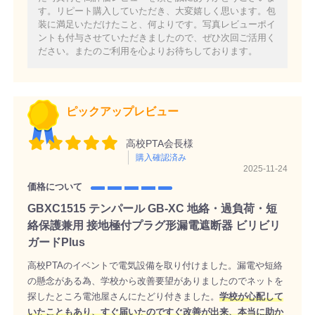
す。リピート購入していただき、大変嬉しく思います。包
装に満足いただけたこと、何よりです。写真レビューポイ
ントも付与させていただきましたので、ぜひ次回ご活用く
ださい。またのご利用を心よりお待ちしております。
ピックアップレビュー
高校PTA会長様
購入確認済み
2025-11-24
価格について
GBXC1515 テンパール GB-XC 地絡・過負荷・短
絡保護兼用 接地極付プラグ形漏電遮断器 ビリビリ
ガードPlus
高校PTAのイベントで電気設備を取り付けました。漏電や短絡
の懸念がある為、学校から改善要望がありましたのでネットを
探したところ電池屋さんにたどり付きました。
学校が心配して
いたこともあり、すぐ届いたのですぐ改善が出来、本当に助か