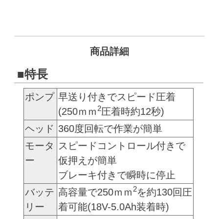
商品詳細
■特長
ポンプ
早送り付きでスピード圧着
2
(250ｍｍ
圧着時約12秒)
ヘッド
360度回転で作業が簡単
モータ
スピードコントロール付きで
ー
仮押えが簡単
ブレーキ付きで瞬時に停止
2
バッテ
高容量で250ｍｍ
を約130回圧
リー
着可能(18V-5.0Ah装着時)