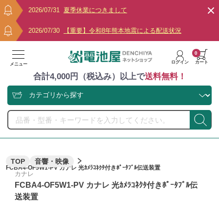
2026/07/31
夏季休業につきまして
2026/07/30
【重要】令和8年熊本地震による配送状況
0
ログイン
カート
メニュー
合計4,000円（税込み）以上で
送料無料！
TOP
音響・映像
FCBA4-OF5W1-PV カナレ 光ｶﾒﾗｺﾈｸﾀ付きﾎﾟｰﾀﾌﾞﾙ伝送装置
カナレ
FCBA4-OF5W1-PV カナレ 光ｶﾒﾗｺﾈｸﾀ付きﾎﾟｰﾀﾌﾞﾙ伝
送装置