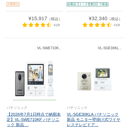
入荷待ち
在庫品【１～２営業日】で発送
¥15,917
¥32,340
（税込）
（税込）
41件
41件
VL-SWE710K...
VL-SGE30KL...
パナソニック
パナソニック
【2026年7月1日時点で納期未
VL-SGE30KLA パナソニック
定】VL-SWE710KF パナソニ
新品 モニター壁掛け式ワイヤ
ック 新品 ...
レステレビドア...