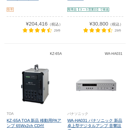
取寄
取寄品【３～５営業日】で発送
¥204,416
¥30,800
（税込）
（税込）
29件
29件
KZ-65A
WA-HA031
TOA
パナソニック
KZ-65A TOA 新品 移動用PAア
WA-HA031 パナソニック 新品
ンプ 65Wx2ch CD付
卓上型デジタルアンプ 音響設