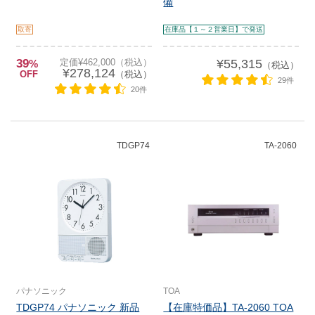
備
取寄
在庫品【１～２営業日】で発送
39
定価¥462,000（税込）
¥55,315
%
（税込）
¥278,124
OFF
（税込）
29件
20件
TDGP74
TA-2060
パナソニック
TOA
TDGP74 パナソニック 新品
【在庫特価品】TA-2060 TOA