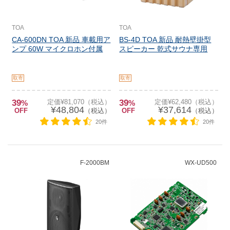
TOA
TOA
CA-600DN TOA 新品 車載用ア
BS-4D TOA 新品 耐熱壁掛型
ンプ 60W マイクロホン付属
スピーカー 乾式サウナ専用
取寄
取寄
39
定価¥81,070（税込）
39
定価¥62,480（税込）
%
%
¥48,804
¥37,614
OFF
（税込）
OFF
（税込）
20件
20件
F-2000BM
WX-UD500