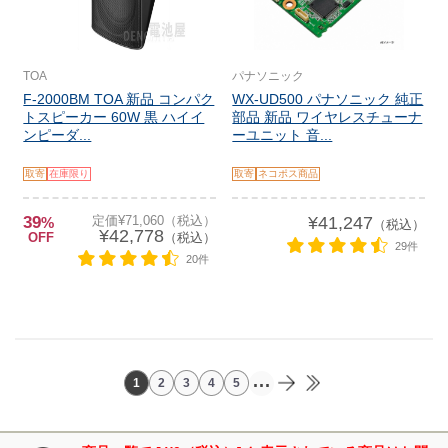
TOA
パナソニック
F-2000BM TOA 新品 コンパク
WX-UD500 パナソニック 純正
トスピーカー 60W 黒 ハイイ
部品 新品 ワイヤレスチューナ
ンピーダ...
ーユニット 音...
取寄
在庫限り
取寄
ネコポス商品
39
定価¥71,060（税込）
¥41,247
%
（税込）
¥42,778
OFF
（税込）
29件
20件
...
1
2
3
4
5