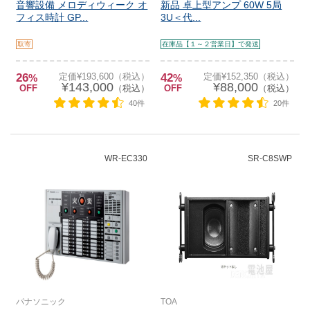
音響設備 メロディウィーク オ
新品 卓上型アンプ 60W 5局
フィス時計 GP...
3U＜代...
取寄
在庫品【１～２営業日】で発送
26
定価¥193,600（税込）
42
定価¥152,350（税込）
%
%
¥143,000
¥88,000
OFF
（税込）
OFF
（税込）
40件
20件
WR-EC330
SR-C8SWP
パナソニック
TOA