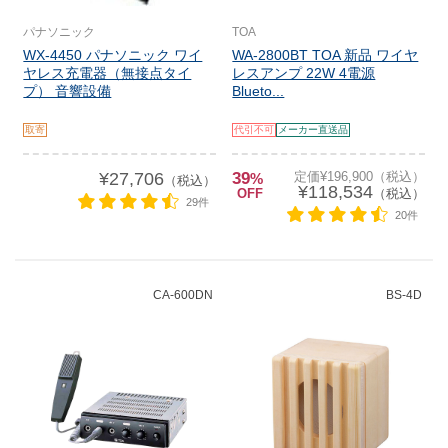
パナソニック
TOA
WX-4450 パナソニック ワイ
WA-2800BT TOA 新品 ワイヤ
ヤレス充電器（無接点タイ
レスアンプ 22W 4電源
プ） 音響設備
Blueto...
取寄
代引不可
メーカー直送品
¥27,706
39
定価¥196,900（税込）
%
（税込）
¥118,534
OFF
（税込）
29件
20件
CA-600DN
BS-4D