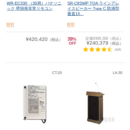
WR-EC330 （30局）パナソニ
SR-C8SWP TOA ラインアレ
ック 壁掛形非常リモコン
イスピーカー Type C 防滴型
垂直15...
取寄
取寄
¥420,420
39
定価¥399,300（税込）
%
（税込）
¥240,379
OFF
（税込）
20件
CT-20
LA-30