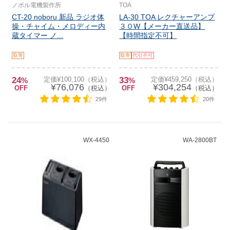
ノボル電機製作所
TOA
CT-20 noboru 新品 ラジオ体
LA-30 TOA レクチャーアンプ
操・チャイム・メロディー内
３０W【メーカー直送品】
蔵タイマー ノ...
【時間指定不可】
取寄
取寄
代引不可
24
定価¥100,100（税込）
33
定価¥459,250（税込）
%
%
¥76,076
¥304,254
OFF
（税込）
OFF
（税込）
29件
20件
WX-4450
WA-2800BT