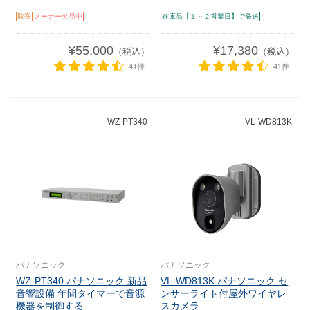
取寄
メーカー欠品中
在庫品【１～２営業日】で発送
¥55,000
¥17,380
（税込）
（税込）
41件
41件
WZ-PT340
VL-WD813K
パナソニック
パナソニック
WZ-PT340 パナソニック 新品
VL-WD813K パナソニック セ
音響設備 年間タイマーで音源
ンサーライト付屋外ワイヤレ
機器を制御する...
スカメラ