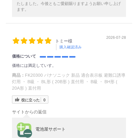
たしました。今後ともご愛顧賜りますようお願い申し上げ
ます。
2026-07-28
トミー様
購入確認済み
価格について
価格には満足していす。
商品：
FK20300 パナソニック 新品 適合表示板 避難口誘導
灯用 ・ B級 ・ BL形 ( 20B形 ) 直付用 ・ B級 ・ BH形 (
20A形 ) 直付用
役に立った
0
サイトからの返信
電池屋サポート