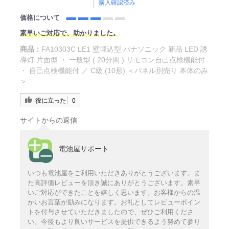
購入確認済み
価格について
素早いご対応で、助かりました。
商品：
FA10303C LE1 壁埋込型 パナソニック 新品 LED 誘
導灯 片面型 ・ 一般型 ( 20分間 ) リモコン自己点検機能付
・ 自己点検機能付 ／ C級 (10形) ＜パネル別売り 本体のみ
＞
役に立った
0
サイトからの返信
電池屋サポート
いつも電池屋をご利用いただきありがとうございます。ま
た高評価レビューを頂き誠にありがとうございます。素早
いご対応ができたことを嬉しく思います。お客様からの温
かいお言葉が励みになります。お礼としてレビューポイン
トを付与させていただきましたので、ぜひご利用くださ
い。今後もより良いサービスを提供できるよう努めて参り