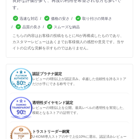
良好な評価が多く、再度の利用を希望される方も多いで
す。
迅速な対応
価格の安さ
取り付けの簡単さ
品質の良さ
スムーズな納品
こちらの内容はお客様の投稿をもとにAIが再構成したものであり、
カスタマーレビューはあくまでお客様個人の感想や意見です。当サ
イトの公式な見解を示すものではありません。
認証プラチナ認定
レビューの8割以上が認証済み。卓越した信頼性を誇るストア
だけが手にできる称号です。
透明性ダイヤモンド認定
レビューの9割以上を公開。最高レベルの透明性を実現した、
模範となるストアの証明です。
トラストリーダー銅賞
U-KOMI導入ストアの中で上位10%に選出。認証済みレビュー