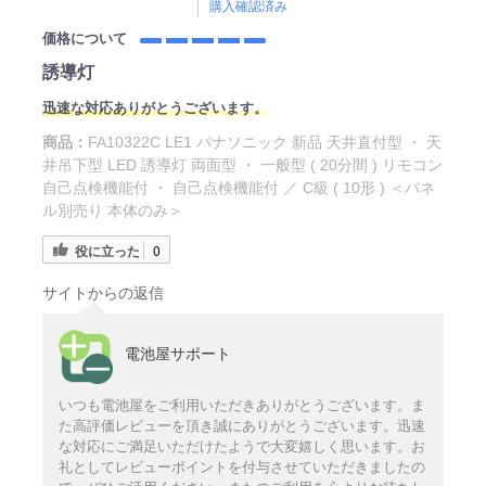
購入確認済み
価格について
誘導灯
迅速な対応ありがとうございます。
商品：
FA10322C LE1 パナソニック 新品 天井直付型 ・ 天
井吊下型 LED 誘導灯 両面型 ・ 一般型 ( 20分間 ) リモコン
自己点検機能付 ・ 自己点検機能付 ／ C級 ( 10形 ) ＜パネ
ル別売り 本体のみ＞
役に立った
0
サイトからの返信
電池屋サポート
いつも電池屋をご利用いただきありがとうございます。ま
た高評価レビューを頂き誠にありがとうございます。迅速
な対応にご満足いただけたようで大変嬉しく思います。お
礼としてレビューポイントを付与させていただきましたの