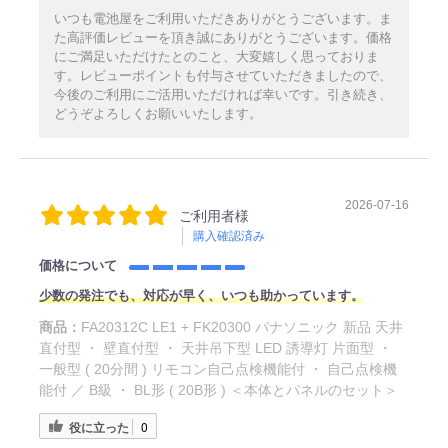
いつも電池屋をご利用いただきありがとうございます。ま
た高評価レビューを頂き誠にありがとうございます。価格
にご満足いただけたとのこと、大変嬉しく思っておりま
す。レビューポイントも付与させていただきましたので、
今後のご利用にご活用いただければ幸いです。引き続き、
どうぞよろしくお願いいたします。
2026-07-16
ご利用者様
購入確認済み
価格について
少数の発注でも、対応が早く、いつも助かっています。
商品：
FA20312C LE1 + FK20300 パナソニック 新品 天井
直付型 ・ 壁直付型 ・ 天井吊下型 LED 誘導灯 片面型 ・
一般型 ( 20分間 ) リモコン自己点検機能付 ・ 自己点検機
能付 ／ B級 ・ BL形 ( 20B形 ) ＜本体とパネルのセット＞
役に立った
0