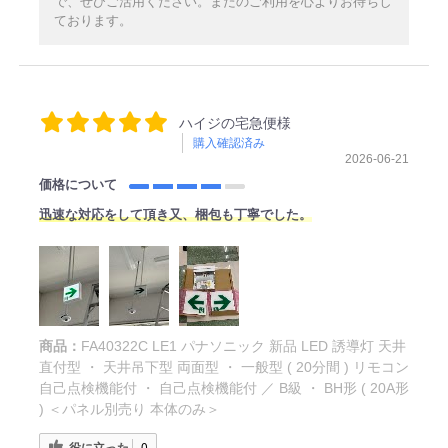
で、ぜひご活用ください。またのご利用を心よりお待ちし
ております。
ハイジの宅急便様
購入確認済み
2026-06-21
価格について
迅速な対応をして頂き又、梱包も丁寧でした。
商品：
FA40322C LE1 パナソニック 新品 LED 誘導灯 天井
直付型 ・ 天井吊下型 両面型 ・ 一般型 ( 20分間 ) リモコン
自己点検機能付 ・ 自己点検機能付 ／ B級 ・ BH形 ( 20A形
) ＜パネル別売り 本体のみ＞
役に立った
0