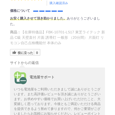
購入確認済み
価格について
お安く購入させて頂き助かりました。
ありがとうございまし
た。
商品：
【在庫特価品】FBK-10701-LS17 東芝ライテック 新
品 C級 天壁直付 片面 誘導灯 一般形 （20分間） 片面灯 リ
モコン自己点検機能付 本体のみ
役に立った
0
サイトからの返信
電池屋サポート
いつも電池屋をご利用いただきまして誠にありがとうござ
います。また高評価レビューを頂き誠にありがとうござい
ます。お求めやすい価格でお買い上げいただけたこと、大
変嬉しく思っております。今後ともご満足いただける商品
を提供できるよう努めて参りますので、何かご要望がござ
いましたらお気軽にお知らせください。レビューポイント