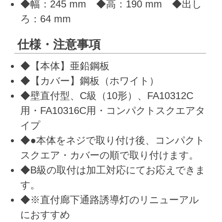
◆幅：245 mm ◆高：190 mm ◆出し
ろ：64 mm
仕様・注意事項
◆【本体】亜鉛鋼板
◆【カバー】鋼板（ホワイト）
◆壁直付型、C級（10形）、FA10312C
用・FA10316C用・コンパクトスクエアタ
イプ
◆●本体をネジで取り付け後、コンパクト
スクエア・カバーの順で取り付けます。
◆B級の取付は加工対応にてお応えできま
す。
◆※直付廊下通路誘導灯のリニューアル
におすすめ