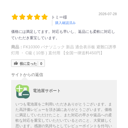
2026-07-28
トミー様
購入確認済み
価格には満足してます。対応も早いし、返品にも柔軟に対応し
ていただき重宝しています。
商品：
FK10300 パナソニック 新品 適合表示板 避難口誘導
灯用 ・ C級 ( 10形 ) 直付用 【全国一律送料450円】
役に立った
0
サイトからの返信
電池屋サポート
いつも電池屋をご利用いただきありがとうございます。ま
た高評価レビューを頂き誠にありがとうございます。価格
に満足していただけたこと、また対応の早さや返品への柔
軟な対応を重宝していただいているとのこと、大変嬉しく
思います。感謝の気持ちとしてレビューポイントを付与い