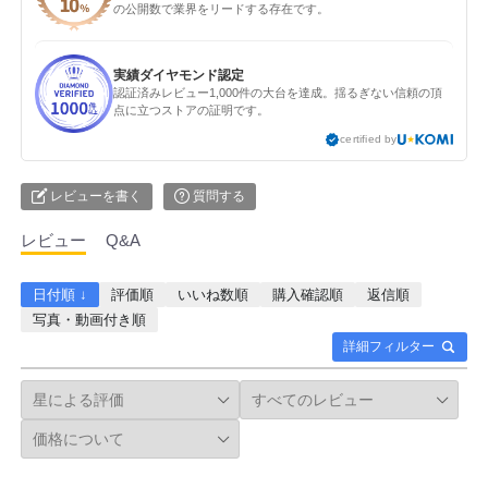
の公開数で業界をリードする存在です。
実績ダイヤモンド認定
認証済みレビュー1,000件の大台を達成。揺るぎない信頼の頂
点に立つストアの証明です。
certified by
レビューを書く
質問する
レビュー
Q&A
日付順 ↓
評価順
いいね数順
購入確認順
返信順
写真・動画付き順
詳細フィルター