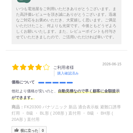
いつも電池屋をご利用いただきありがとうございます。ま
た高評価レビューを頂き誠にありがとうございます。迅速
なご対応をお褒めいただき、大変嬉しく思います。ご満足
いただけたこと、何よりも光栄です。今後ともどうぞよろ
しくお願いいたします。また、レビューポイントも付与さ
せていただきましたので、ご活用いただければ幸いです。
2026-06-15
ご利用者様
購入確認済み
価格について
他社より価格が安いのと、
自動見積なので早く顧客に金額提示
ができます。
商品：
FK20300 パナソニック 新品 適合表示板 避難口誘導
灯用 ・ B級 ・ BL形 ( 20B形 ) 直付用 ・ B級 ・ BH形 (
20A形 ) 直付用
役に立った
0