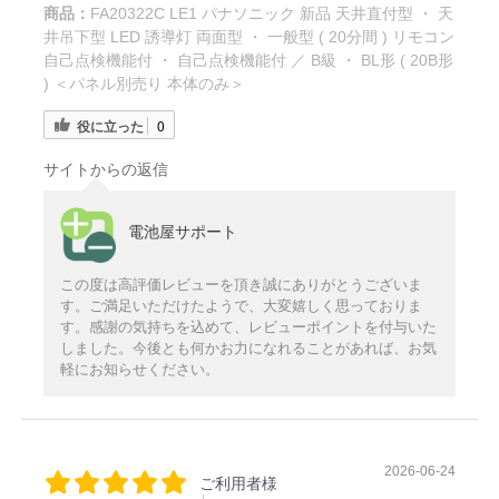
商品：
FA20322C LE1 パナソニック 新品 天井直付型 ・ 天
井吊下型 LED 誘導灯 両面型 ・ 一般型 ( 20分間 ) リモコン
自己点検機能付 ・ 自己点検機能付 ／ B級 ・ BL形 ( 20B形
) ＜パネル別売り 本体のみ＞
役に立った
0
サイトからの返信
電池屋サポート
この度は高評価レビューを頂き誠にありがとうございま
す。ご満足いただけたようで、大変嬉しく思っておりま
す。感謝の気持ちを込めて、レビューポイントを付与いた
しました。今後とも何かお力になれることがあれば、お気
軽にお知らせください。
2026-06-24
ご利用者様