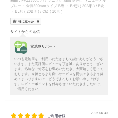
商品：
FP22350C パナソニック 新品 誘導灯 リニューアル
プレート 全長500mmタイプ B級 ・ BH形 ( 20A形 ) / B級
・ BL形 ( 20B形 ) / C級 ( 10形 )
役に立った
0
サイトからの返信
電池屋サポート
いつも電池屋をご利用いただきまして誠にありがとうござ
います。また高評価レビューを頂き誠にありがとうござい
ます。迅速なご対応をお褒めいただき、大変嬉しく思って
おります。今後ともより良いサービスを提供できるよう努
めてまいりますので、どうぞよろしくお願い申し上げま
す。レビューポイントを付与させていただきましたので、
ご活用ください。
2026-06-30
ご利用者様