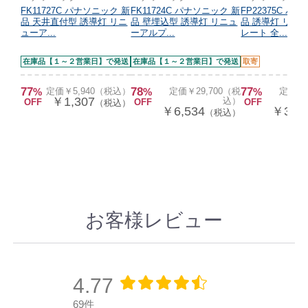
FK11727C パナソニック 新
FK11724C パナソニック 新
FP22375C パ
品 天井直付型 誘導灯 リニ
品 壁埋込型 誘導灯 リニュ
品 誘導灯 リニ
ューア...
ーアルプ...
レート 全...
在庫品【１～２営業日】で発送
在庫品【１～２営業日】で発送
取寄
77
78
77
%
定価￥5,940（税込）
%
定価￥29,700（税
%
定価￥1
￥1,307
込）
OFF
OFF
OFF
（税込）
￥6,534
￥3,34
（税込）
お客様レビュー
4.77
69件