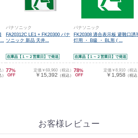
パナソニック
パナソニック
適
FA20312C LE1 + FK20300 パナ
FK20308 適合表示板 避難口誘
..
ソニック 新品 天井...
灯用 ・ B級 ・ BL形 ( ...
在庫品【１～２営業日】で発送
在庫品【１～２営業日】で発送
77
78
込）
%
定価￥69,960（税込）
%
定価￥8,910（税
￥15,392
￥1,958
OFF
OFF
込）
（税込）
（税込
お客様レビュー