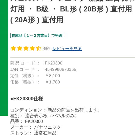
灯用 ・ B級 ・ BL形 ( 20B形 ) 直付用
( 20A形 ) 直付用
在庫品【１～２営業日】で発送
レビューを見る
69件
商品コード：
FK20300
JANコード：
4549980673355
定価（税抜）：
￥8,100
価格（税抜）：
￥1,780
●FK20300仕様
コンディション：
新品の商品を出荷します。
種別：
適合表示板（パネルのみ）
品番：
FK20300
メーカー：
パナソニック
ストック：
通常在庫品