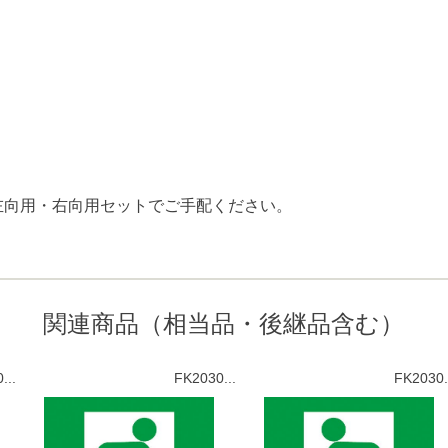
左向用・右向用セットでご手配ください。
関連商品（相当品・後継品含む）
...
FK2030...
FK2030.