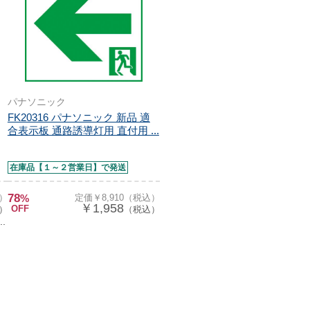
パナソニック
FK20316 パナソニック 新品 適
合表示板 通路誘導灯用 直付用 ...
在庫品【１～２営業日】で発送
78
込）
%
定価￥8,910（税込）
￥1,958
OFF
）
（税込）
..