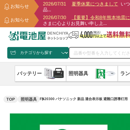
2026/07/31
夏季休業につきまして
いつ
お知らせ
品...
2026/07/30
【重要】令和8年熊本地震
お知らせ
さまに心よりお見舞い申し上...
バッテリー
照明器具
ラン
TOP
照明器具
FK20300 パナソニック 新品 適合表示板 避難口誘導灯用 ・ B級 