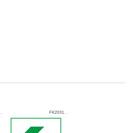
..
FK2031...