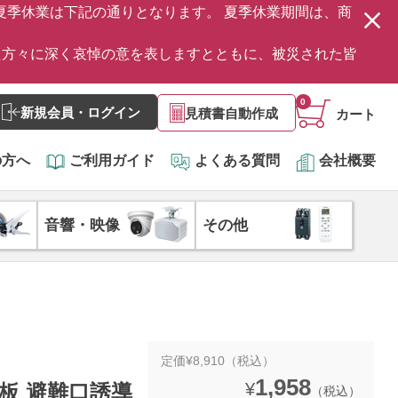
の夏季休業は下記の通りとなります。 夏季休業期間は、商
た方々に深く哀悼の意を表しますとともに、被災された皆
0
新規会員・ログイン
見積書自動作成
カート
の方へ
ご利用ガイド
よくある質問
会社概要
音響・映像
その他
定価¥8,910（税込）
1,958
¥
示板 避難口誘導
（税込）