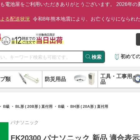
も電池屋をご利用いただきありがとうございます。 2026年
による配送状況
令和8年熊本地震により、お亡くなりになられ
初めて
検索
工具・工事用
プ類
防災用品
品
・ BL形 ( 20B形 ) 直付用 ・ B級 ・ BH形 ( 20A形 ) 直付用
パナソニック
FK20300 パナソニック 新品 適合表