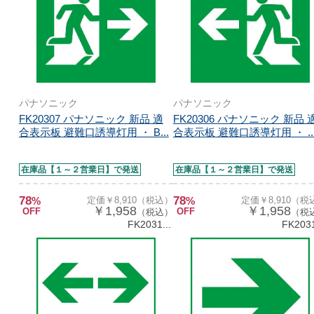
パナソニック
パナソニック
FK20307 パナソニック 新品 適
FK20306 パナソニック 新品 
合表示板 避難口誘導灯用 ・ B...
合表示板 避難口誘導灯用 ・ ..
在庫品【１～２営業日】で発送
在庫品【１～２営業日】で発送
78
78
%
定価￥8,910（税込）
%
定価￥8,910（税
￥1,958
￥1,958
OFF
OFF
（税込）
（税
FK2031...
FK2031