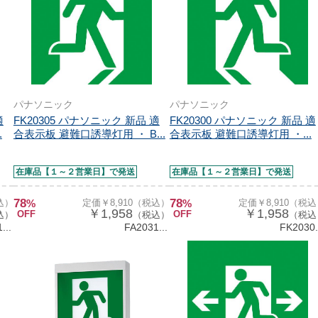
パナソニック
パナソニック
適
FK20305 パナソニック 新品 適
FK20300 パナソニック 新品 適
.
合表示板 避難口誘導灯用 ・ B...
合表示板 避難口誘導灯用 ・...
在庫品【１～２営業日】で発送
在庫品【１～２営業日】で発送
78
78
込）
%
定価￥8,910（税込）
%
定価￥8,910（税
￥1,958
￥1,958
OFF
OFF
込）
（税込）
（税込
...
FA2031...
FK2030.