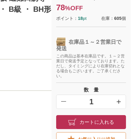
78
%OFF
 ・ B級 ・ BH形
ポイント：
18
pt
在庫：
605
個
在庫品１～２営業日で
発送
この商品は基本在庫品です。１～２営
業日で発送予定となっております。た
だし、タイミングにより在庫切れとな
る場合もございます。ご了承くださ
い。
数 量
+
━
カートに入れる