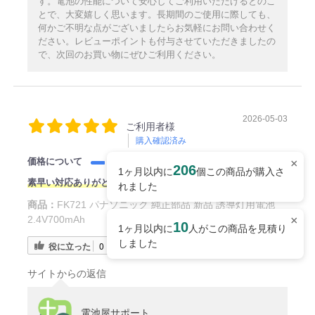
す。電池の性能について安心してご利用いただけるとのこ
とで、大変嬉しく思います。長期間のご使用に際しても、
何かご不明な点がございましたらお気軽にお問い合わせく
ださい。レビューポイントも付与させていただきましたの
で、次回のお買い物にぜひご利用ください。
2026-05-03
ご利用者様
購入確認済み
価格について
×
206
1ヶ月以内に
個この商品が購入さ
素早い対応ありがとうございました。
れました
商品：
FK721 パナソニック 純正部品 新品 誘導灯用電池
×
2.4V700mAh
10
1ヶ月以内に
人がこの商品を見積り
しました
役に立った
0
サイトからの返信
電池屋サポート