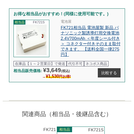
お得な相当品がおすすめ！(同様に使用可能です。)
電池屋
相当品
FK721S
FK721相当品 電池屋製 新品 パ
ナソニック製誘導灯用交換電池
2.4V700mAh ＜年度シール付き
＞ コネクター付きそのまま取付
できます。 【送料全国一律275
円】
在庫品【１～２営業日】で発送
代引不可
ネコポス商品
¥3,649
相当品販売価格:
(税込)
比較する
¥1,530
→
円お得!
関連商品（相当品・後継品含む）
FK721
相当品
FK721S