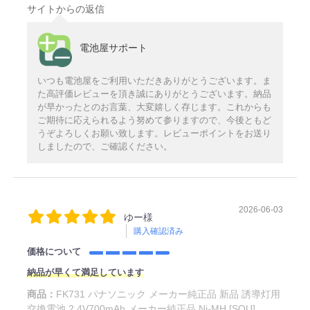
サイトからの返信
電池屋サポート
いつも電池屋をご利用いただきありがとうございます。ま
た高評価レビューを頂き誠にありがとうございます。納品
が早かったとのお言葉、大変嬉しく存じます。これからも
ご期待に応えられるよう努めて参りますので、今後ともど
うぞよろしくお願い致します。レビューポイントをお送り
しましたので、ご確認ください。
2026-06-03
ゆー様
購入確認済み
価格について
納品が早くて満足しています
商品：
FK731 パナソニック メーカー純正品 新品 誘導灯用
交換電池 2.4V700mAh メーカー純正品 Ni-MH [SOU]