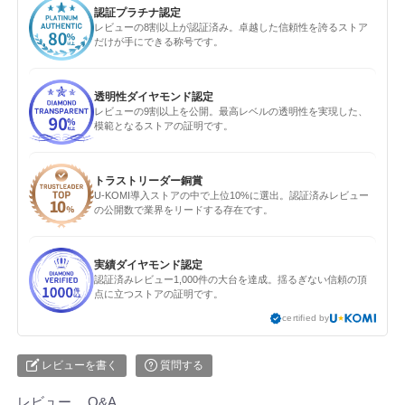
認証プラチナ認定
レビューの8割以上が認証済み。卓越した信頼性を誇るストア
だけが手にできる称号です。
透明性ダイヤモンド認定
レビューの9割以上を公開。最高レベルの透明性を実現した、
模範となるストアの証明です。
トラストリーダー銅賞
U-KOMI導入ストアの中で上位10%に選出。認証済みレビュー
の公開数で業界をリードする存在です。
実績ダイヤモンド認定
認証済みレビュー1,000件の大台を達成。揺るぎない信頼の頂
点に立つストアの証明です。
certified by
レビューを書く
質問する
レビュー
Q&A