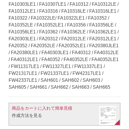
FA10303LE1 / FA10307LE1 / FA10312 / FA10312LE /
FA10312LE1 / FA10316 / FA10316LE / FA10316LE1 /
FA10322 / FA10322LE/ FA10322LE1 / FA10352 /
FA10352LE / FA10352LE1 / FA10356 / FA10356LE /
FA10356LE1 / FA10362 / FA10362LE / FA10362LE1 /
FA20303LE1 / FA20312 / FA20312LE / FA20312LE1 /
FA20352 / FA20352LE / FA20352LE1 / FA20380JLE1
/ FA20380LE1 / FA40303LE1 / FA40312 / FA40312LE
/ FA40312LE1 / FA40352 / FA40352LE / FA40352LE1
/ FW11317LE1 / FW11327LE1 / FW11337LE1 /
FW21317LE1 / FW21337LE1 / FW42317LE1 /
FW42337LE1 / SAH601 / SAH602 / SAH603 /
SAH605 / SAH661 / SAH662 / SAH663 / SAH665
商品をカートに入れて簡単見積​
作成方法を見る​​