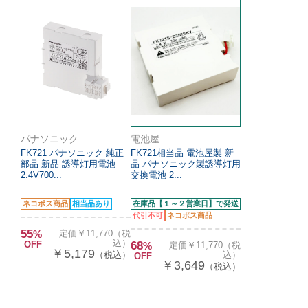
パナソニック
電池屋
FK721 パナソニック 純正
FK721相当品 電池屋製 新
部品 新品 誘導灯用電池
品 パナソニック製誘導灯用
2.4V700...
交換電池 2...
ネコポス商品
相当品あり
在庫品【１～２営業日】で発送
代引不可
ネコポス商品
55
%
定価￥11,770（税
込）
OFF
68
%
定価￥11,770（税
￥5,179
（税込）
込）
OFF
￥3,649
（税込）