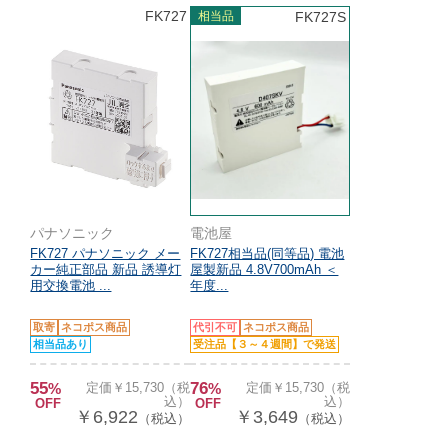
FK727
相当品
FK727S
パナソニック
電池屋
FK727 パナソニック メー
FK727相当品(同等品) 電池
カー純正部品 新品 誘導灯
屋製新品 4.8V700mAh ＜
用交換電池 ...
年度...
取寄
ネコポス商品
代引不可
ネコポス商品
相当品あり
受注品【３～４週間】で発送
55
76
%
定価￥15,730（税
%
定価￥15,730（税
込）
込）
OFF
OFF
￥6,922
￥3,649
（税込）
（税込）