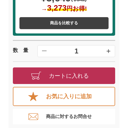
3,273
→
円お得!
商品を比較する
+
1
数 量
━
カートに入れる
お気に入りに追加
商品に対するお問合せ​