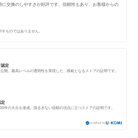
特に交換のしやすさが好評です。信頼性もあり、お客様からの
示すものではありません。
ド認定
を公開。最高レベルの透明性を実現した、模範となるストアの証明です。
認定
000件の大台を達成。揺るぎない信頼の頂点に立つストアの証明です。
certified by