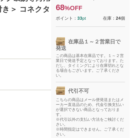
68
%OFF
ル付き＞ コネクタ
ポイント：
33
pt
在庫：
24
個
在庫品１～２営業日で
発送
この商品は基本在庫品です。１～２営
業日で発送予定となっております。た
だし、タイミングにより在庫切れとな
る場合もございます。ご了承くださ
い。
代引不可
こちらの商品はメール便発送またはメ
ーカー直送品のため、代金引換支払い
が選択できない商品となっておりま
す。
※代引以外の支払い方法をご検討くだ
さい。
※時間指定はできません。ご了承くだ
さい。