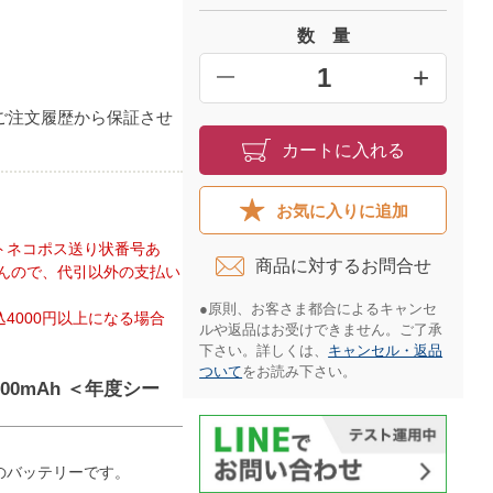
数 量
+
━
ご注文履歴から保証させ
カートに入れる
お気に入りに追加
トネコポス送り状番号あ
商品に対するお問合せ​
んので、代引以外の支払い
●原則、お客さま都合によるキャンセ
4000円以上になる場合
ルや返品はお受けできません。ご了承
下さい。詳しくは、
キャンセル・返品
ついて
をお読み下さい。​
00mAh ＜年度シー
のバッテリーです。