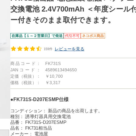
交換電池 2.4V700mAh ＜年度シー
ー付きそのまま取付できます。
在庫品【１～２営業日】で発送
代引不可
ネコポス商品
レビューを見る
159件
商品コード：
FK731S
JANコード：
4589613494650
定価（税抜）：
￥10,700
価格（税抜）：
￥3,317
●FK731S-D207ESMP仕様
コンディション：
新品の商品を出荷します。
種別：
誘導灯器具用交換電池
品番：
FK731S-D207ESMP
品名：
FK731相当品
メーカー：
電池屋