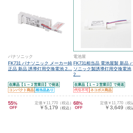
パナソニック
電池屋
FK731 パナソニック メーカー純
FK731相当品 電池屋製 新品 
正品 新品 誘導灯用交換電池 2....
ソニック製誘導灯用交換電池
2....
在庫品【１～２営業日】で発送
在庫品【１～２営業日】で発送
コンパクト商品
相当品あり
代引不可
ネコポス商品
55
68
%
定価￥11,770（税込）
%
定価￥11,770（税
￥5,179
￥3,649
OFF
OFF
（税込）
（税