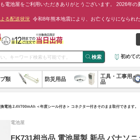
も電池屋をご利用いただきありがとうございます。 2026年
による配送状況
令和8年熊本地震により、お亡くなりになられ
初めて
検索
工具・工事用
プ類
防災用品
品
交換電池 2.4V700mAh ＜年度シール付き＞ コネクター付きそのまま取付できます。
電池屋
FK731相当品 電池屋製 新品 パナソ