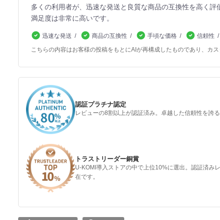
多くの利用者が、迅速な発送と良質な商品の互換性を高く評
満足度は非常に高いです。
迅速な発送
商品の互換性
手頃な価格
信頼性
こちらの内容はお客様の投稿をもとにAIが再構成したものであり、カ
認証プラチナ認定
レビューの8割以上が認証済み。卓越した信頼性を誇
トラストリーダー銅賞
U-KOMI導入ストアの中で上位10%に選出。認証済
在です。