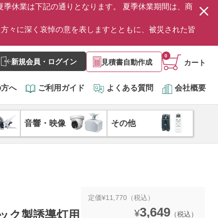
の夏季休業は下記の通りとなります。 夏季休業期間は、商
た方々に深く哀悼の意を表しますとともに、被災された皆
0
新規会員・ログイン
見積書自動作成
カート
の方へ
ご利用ガイド
よくある質問
会社概要
音響・映像
その他
定価¥11,770（税込）
3,649
¥
ニック製誘導灯用
（税込）