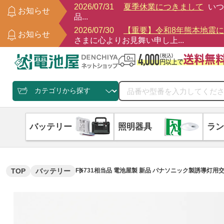
2026/07/31
夏季休業につきまして
いつ
お知らせ
品...
2026/07/30
【重要】令和8年熊本地震
お知らせ
さまに心よりお見舞い申し上...
バッテリー
照明器具
ラン
TOP
バッテリー
FK731相当品 電池屋製 新品 パナソニック製誘導灯用