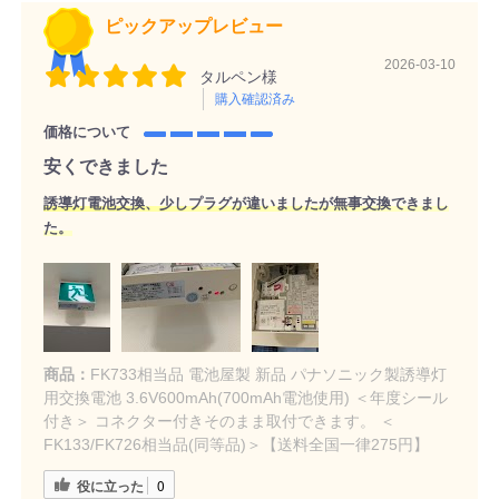
ピックアップレビュー
2026-03-10
タルペン様
購入確認済み
価格について
安くできました
誘導灯電池交換、少しプラグが違いましたが無事交換できまし
た。
商品：
FK733相当品 電池屋製 新品 パナソニック製誘導灯
用交換電池 3.6V600mAh(700mAh電池使用) ＜年度シール
付き＞ コネクター付きそのまま取付できます。 ＜
FK133/FK726相当品(同等品)＞【送料全国一律275円】
役に立った
0