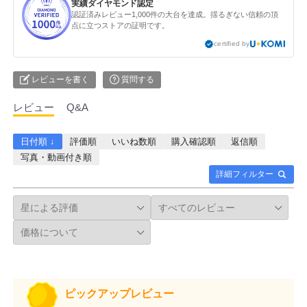
実績ダイヤモンド認定
認証済みレビュー1,000件の大台を達成。揺るぎない信頼の頂
点に立つストアの証明です。
certified by
レビューを書く
質問する
レビュー
Q&A
日付順 ↓
評価順
いいね数順
購入確認順
返信順
写真・動画付き順
詳細フィルター
ピックアップレビュー