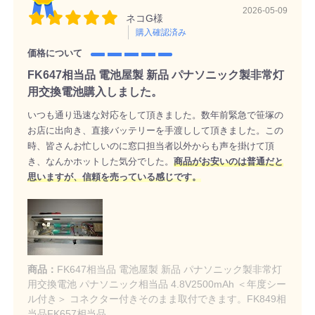
2026-05-09
ネコG様
購入確認済み
価格について
FK647相当品 電池屋製 新品 パナソニック製非常灯
用交換電池購入しました。
いつも通り迅速な対応をして頂きました。数年前緊急で笹塚の
お店に出向き、直接バッテリーを手渡しして頂きました。この
時、皆さんお忙しいのに窓口担当者以外からも声を掛けて頂
き、なんかホットした気分でした。
商品がお安いのは普通だと
思いますが、信頼を売っている感じです。
商品：
FK647相当品 電池屋製 新品 パナソニック製非常灯
用交換電池 パナソニック相当品 4.8V2500mAh ＜年度シー
ル付き＞ コネクター付きそのまま取付できます。FK849相
当品FK657相当品