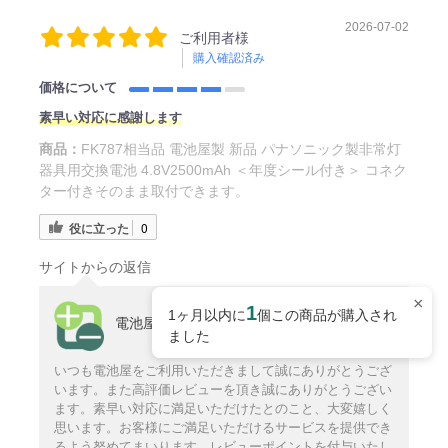
2026-07-02
ご利用者様
購入確認済み
価格について
素早い対応に感謝します
商品：
FK787相当品 電池屋製 新品 パナソニック製非常灯
器具用交換電池 4.8V2500mAh ＜年度シール付き＞ コネク
ター付きそのまま取付できます。
役に立った
0
サイトからの返信
×
1
1ヶ月以内に
個この商品が購入され
電池屋サポート
ました
いつも電池屋をご利用いただきまして誠にありがとうござ
います。また高評価レビューを頂き誠にありがとうござい
ます。素早い対応に満足いただけたとのこと、大変嬉しく
思います。お客様にご満足いただけるサービスを提供でき
るよう努めてまいります。レビューポイントを付与いたし