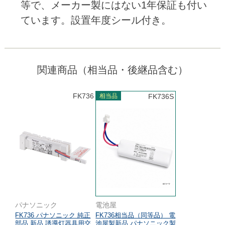
等で、メーカー製にはない1年保証も付い
ています。設置年度シール付き。
関連商品（相当品・後継品含む）
FK736
相当品
FK736S
パナソニック
電池屋
FK736 パナソニック 純正
FK736相当品（同等品） 電
部品 新品 誘導灯器具用交
池屋製新品 パナソニック製