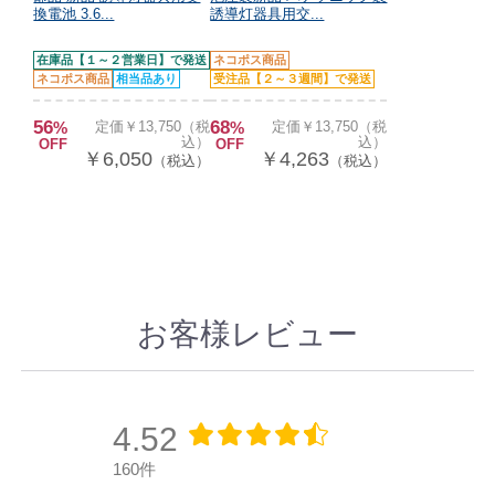
換電池 3.6...
誘導灯器具用交...
在庫品【１～２営業日】で発送
ネコポス商品
ネコポス商品
相当品あり
受注品【２～３週間】で発送
56
68
%
定価￥13,750（税
%
定価￥13,750（税
込）
込）
OFF
OFF
￥6,050
￥4,263
（税込）
（税込）
お客様レビュー
4.52
160件