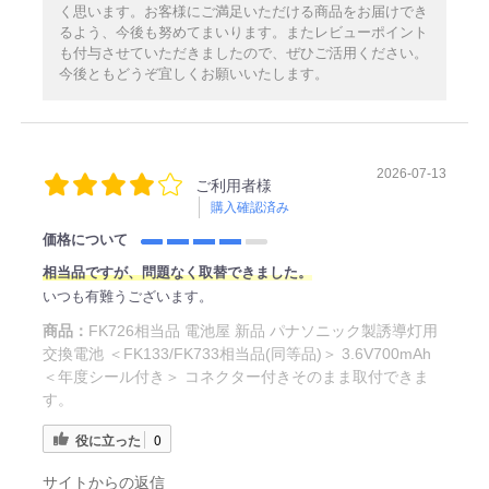
く思います。お客様にご満足いただける商品をお届けでき
るよう、今後も努めてまいります。またレビューポイント
も付与させていただきましたので、ぜひご活用ください。
今後ともどうぞ宜しくお願いいたします。
2026-07-13
ご利用者様
購入確認済み
価格について
相当品ですが、問題なく取替できました。
いつも有難うございます。
商品：
FK726相当品 電池屋 新品 パナソニック製誘導灯用
交換電池 ＜FK133/FK733相当品(同等品)＞ 3.6V700mAh
＜年度シール付き＞ コネクター付きそのまま取付できま
す。
役に立った
0
サイトからの返信