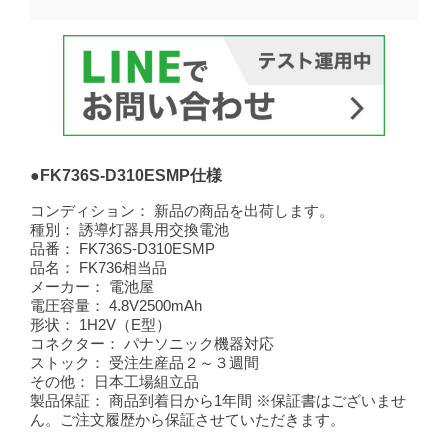
●FK736S-D310ESMP仕様
コンディション：
新品の商品を出荷します。
種別：
誘導灯器具用交換電池
品番：
FK736S-D310ESMP
品名：
FK736相当品
メーカー：
電池屋
電圧容量：
4.8V2500mAh
形状：
1H2V（E型）
コネクター：
パナソニック機器対応
ストック：
受注生産品２～３週間
その他：
日本工場組立品
製品保証：
商品到着日から1年間 ※保証書はございませ
ん。ご注文履歴から保証させていただきます。