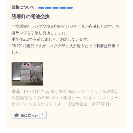
価格について
誘導灯の電池交換
非常誘導灯ランプ交換目印のインジケータが点滅したので、急
遽ランプを手配し交換しました。
手配後2日で入荷しました。満足しています。
FK721相当品ですがコネクタ部方式が違うだけで装着は簡単で
した。
商品：
FK721相当品 電池屋製 新品 パナソニック製誘導灯
用交換電池 2.4V700mAh ＜年度シール付き＞ コネクター
付きそのまま取付できます。 【送料全国一律275円】
役に立った
1