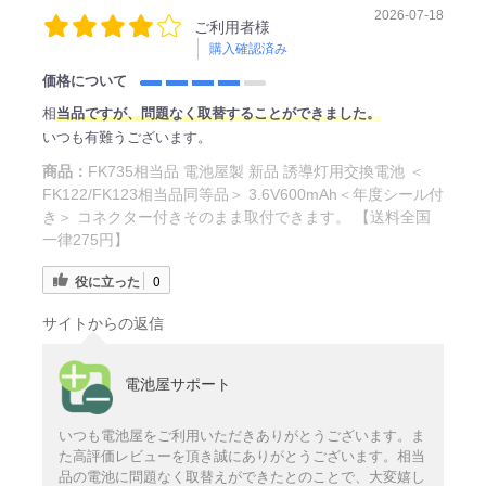
2026-07-18
ご利用者様
購入確認済み
価格について
相
当品ですが、問題なく取替することができました。
いつも有難うございます。
商品：
FK735相当品 電池屋製 新品 誘導灯用交換電池 ＜
FK122/FK123相当品同等品＞ 3.6V600mAh＜年度シール付
き＞ コネクター付きそのまま取付できます。 【送料全国
一律275円】
役に立った
0
サイトからの返信
電池屋サポート
いつも電池屋をご利用いただきありがとうございます。ま
た高評価レビューを頂き誠にありがとうございます。相当
品の電池に問題なく取替えができたとのことで、大変嬉し