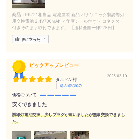
商品：
FK721相当品 電池屋製 新品 パナソニック製誘導灯
用交換電池 2.4V700mAh ＜年度シール付き＞ コネクター
付きそのまま取付できます。 【送料全国一律275円】
役に立った
1
ピックアップレビュー
2026-03-10
タルペン様
購入確認済み
価格について
安くできました
誘導灯電池交換、少しプラグが違いましたが無事交換できまし
た。