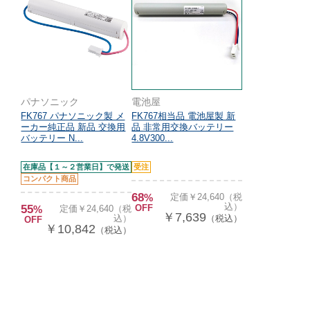
パナソニック
電池屋
FK767 パナソニック製 メ
FK767相当品 電池屋製 新
ーカー純正品 新品 交換用
品 非常用交換バッテリー
バッテリー N...
4.8V300...
在庫品【１～２営業日】で発送
受注
コンパクト商品
68
%
定価￥24,640（税
込）
55
OFF
%
定価￥24,640（税
￥7,639
込）
（税込）
OFF
￥10,842
（税込）