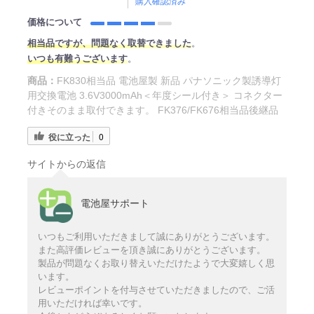
購入確認済み
価格について
相当品ですが、問題なく取替できました
。
いつも有難うございます
。
商品：
FK830相当品 電池屋製 新品 パナソニック製誘導灯
用交換電池 3.6V3000mAh＜年度シール付き＞ コネクター
付きそのまま取付できます。 FK376/FK676相当品後継品
役に立った
0
サイトからの返信
電池屋サポート
いつもご利用いただきまして誠にありがとうございます。
また高評価レビューを頂き誠にありがとうございます。
製品が問題なくお取り替えいただけたようで大変嬉しく思
います。
レビューポイントを付与させていただきましたので、ご活
用いただければ幸いです。