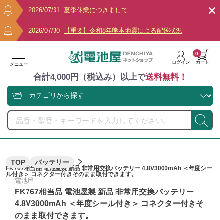
2026/07/31
夏季休業につきまして
2026/07/30
【重要】令和8年熊本地震による配送状況
0
ログイン
カート
メニュー
合計4,000円（税込み）以上で
送料無料！
TOP
バッテリー
FK767相当品 電池屋製 新品 非常用交換バッテリー 4.8V3000mAh ＜年度シー
ル付き＞ コネクター付きそのまま取付できます。
電池屋
FK767相当品 電池屋製 新品 非常用交換バッテリー
4.8V3000mAh ＜年度シール付き＞ コネクター付きそ
のまま取付できます。