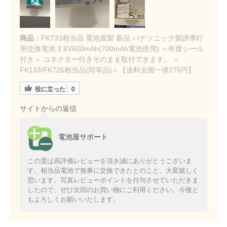
商品：
FK733相当品 電池屋製 新品 パナソニック製誘導灯
用交換電池 3.6V600mAh(700mAh電池使用) ＜年度シール
付き＞ コネクター付きそのまま取付できます。 ＜
FK133/FK726相当品(同等品)＞【送料全国一律275円】
役に立った
0
サイトからの返信
電池屋サポート
この度は高評価レビューを頂き誠にありがとうございま
す。相当品電池で無事に交換できたとのこと、大変嬉しく
思います。写真レビューポイントを付与させていただきま
したので、ぜひ次回のお買い物にご利用ください。今後と
もよろしくお願いいたします。