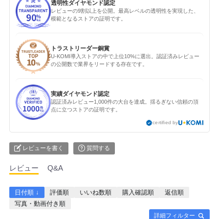
透明性ダイヤモンド認定
レビューの9割以上を公開。最高レベルの透明性を実現した、
模範となるストアの証明です。
トラストリーダー銅賞
U-KOMI導入ストアの中で上位10%に選出。認証済みレビュー
の公開数で業界をリードする存在です。
実績ダイヤモンド認定
認証済みレビュー1,000件の大台を達成。揺るぎない信頼の頂
点に立つストアの証明です。
certified by
レビューを書く
質問する
レビュー
Q&A
日付順 ↓
評価順
いいね数順
購入確認順
返信順
写真・動画付き順
詳細フィルター