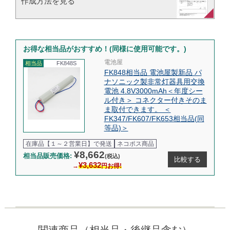
作成方法を見る​​
お得な相当品がおすすめ！(同様に使用可能です。)
電池屋
相当品
FK848S
FK848相当品 電池屋製新品 パ
ナソニック製非常灯器具用交換
電池 4.8V3000mAh＜年度シー
ル付き＞ コネクター付きそのま
ま取付できます。 ＜
FK347/FK607/FK653相当品(同
等品)＞
在庫品【１～２営業日】で発送
ネコポス商品
¥8,662
相当品販売価格:
(税込)
比較する
¥3,632
→
円お得!
関連商品（相当品・後継品含む）