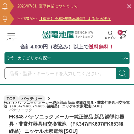
2026/07/31
夏季休業につきまして
2026/07/30
【重要】令和8年熊本地震による配送状況
0
ログイン
カート
メニュー
合計4,000円（税込み）以上で
送料無料！
TOP
バッテリー
FK848 パナソニック メーカー純正部品 新品 誘導灯器具・非常灯器具用交換電
池 （FK347/FK607/FK653後継品） ニッケル水素電池 [SOU]
パナソニック
FK848 パナソニック メーカー純正部品 新品 誘導灯器
具・非常灯器具用交換電池 （FK347/FK607/FK653後
継品） ニッケル水素電池 [SOU]