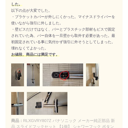
した。
以下の点が大変でした。
・ブラケットカバーが外しにくかった。マイナスドライバーを
使いながら強引に外しました。
・壁ビスだけではなく、バーとプラスチック部材もビスで固定
されていた為、バー自体を一旦壁から取外す必要があった。最
初固定されている事に気付かず強引に外そうとしてしまった。
壊れなくてよかった。
お値段、商品には満足です。
商品：
RLXGVRY807Z パナソニック メーカー純正部品 新
品 スライドフックセット 【1個】 シャワーフック ボタン