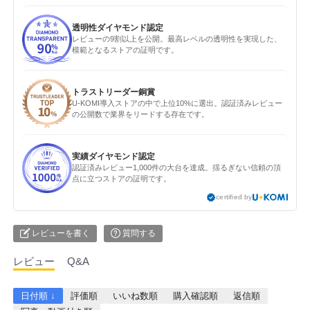
透明性ダイヤモンド認定
レビューの9割以上を公開。最高レベルの透明性を実現した、
模範となるストアの証明です。
トラストリーダー銅賞
U-KOMI導入ストアの中で上位10%に選出。認証済みレビュー
の公開数で業界をリードする存在です。
実績ダイヤモンド認定
認証済みレビュー1,000件の大台を達成。揺るぎない信頼の頂
点に立つストアの証明です。
certified by
レビューを書く
質問する
レビュー
Q&A
日付順 ↓
評価順
いいね数順
購入確認順
返信順