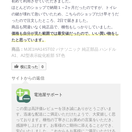
初めて利用させていただきました。
ほとんどのショップで納期１～2ヶ月だったのですが、トイレ
の鍵が壊れて急いでいたため、こちらのショップだけ早そうだ
ったので注文したところ、2日で届きました。
商品も間違いなく純正品で、梱包もしっかりしていました。
価格も自分が見た範囲では最安値だったので、いい買い物をし
たと思っています。
商品：
MJE1HA14ST02 パナソニック 純正部品 ハンドル
A1、A2型表示錠化粧部 ST色
役に立った
0
サイトからの返信
電池屋サポート
この度は高評価レビューを頂き誠にありがとうございま
す。迅速な配送にご満足いただけたようで、大変嬉しく思
っております。梱包の丁寧さにお褒めの言葉をいただき、
感謝申し上げます。お客様のご期待に添えることができ、
安心いたしました。これからもお客様にご満足いただける