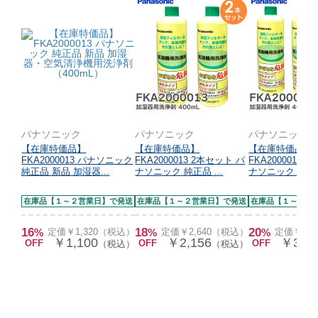
パナソニック
パナソニック
パナソニック
【在庫特価品】
【在庫特価品】
【在庫特価品】
FKA2000013 パナソニック
FKA2000013 2本セット パ
FKA2000013 
純正品 新品 加湿器...
ナソニック 純正品 ...
ナソニック 純正品 
在庫品【１～２営業日】で発送
在庫品【１～２営業日】で発送
在庫品【１～２営
16
18
20
%
定価￥1,320（税込）
%
定価￥2,640（税込）
%
定価￥3,
￥1,100
￥2,156
￥3,13
OFF
OFF
OFF
（税込）
（税込）