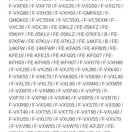
F-VXF65 / F-VXF70 / F-VXG35 / F-VXG50 / F-VXG70 /
F-VXG80 / F-VXH35 / F-VXH50 / F-GMFK02 / F-
GMGK02 / F-VC55XK / F-VC55XL / F-VC55XM / F-
VXC30 / F-VDC30 / FE-03KLZ / FE-05KFZ / FE-
05KHY / FE-05KLV / FE-05KLZ / FE-07KFS / B / FE-
07KFW / FE-07KLV / FE-07KLZ / FE-14KFS / B / FE-
14KFW / FE-14KFWP / FE-KFA05 / FE-KFB05 / FE-
KFE10 / FE-KFE15 / FE-KFG05 / FE-KFG07 / FE-
KFH03 / FE-KFH05 / FE-KFH07 / F-VXH70 / F-VXH80
/ F-VXJ35 / F-VXJ50 / F-VXJ70 / F-VXJ90 / F-VXK40 /
F-VXK55 / F-VXK70 / F-VXK80S / F-VXK90 / F-VXL40
/ F-VXL55 / F-VXL70 / F-VXL90 / F-VXM40 / F-VXM55
/ F-VXM70 / F-VXM90 / F-VXP40 / F-VXP55 / F-
VXP70 / F-VXP90 / F-VXR40 / F-VXR55 / F-VXR70 /
F-VXR90 / F-VXS40 / F-VXS55 / F-VXS70 / F-VXS90 /
F-VXT40 / F-VXT55 / F-VXT70 / F-VXT90 / F-VXU40 /
F-VXU55 / F-VXU70 / F-VXU90 / F-VXV55 / F-VXV70
/ F-VXV90 / F-VXW55 / F-VXW70 / FE-KFJ07 / FE-