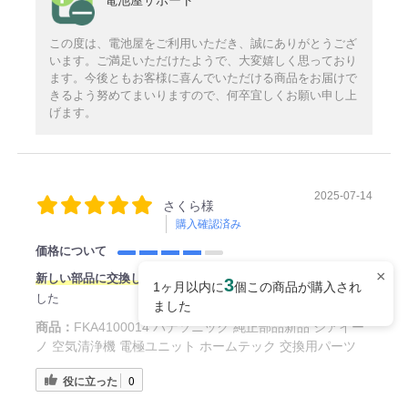
電池屋サポート
この度は、電池屋をご利用いただき、誠にありがとうござ
います。ご満足いただけたようで、大変嬉しく思っており
ます。今後ともお客様に喜んでいただける商品をお届けで
きるよう努めてまいりますので、何卒宜しくお願い申し上
げます。
2025-07-14
さくら様
購入確認済み
価格について
×
新
しい部品に交換したら調子よく働いてくれてます。
助かりま
3
1ヶ月以内に
個この商品が購入され
した
ました
商品：
FKA4100014 パナソニック 純正部品新品 ジアイー
ノ 空気清浄機 電極ユニット ホームテック 交換用パーツ
役に立った
0