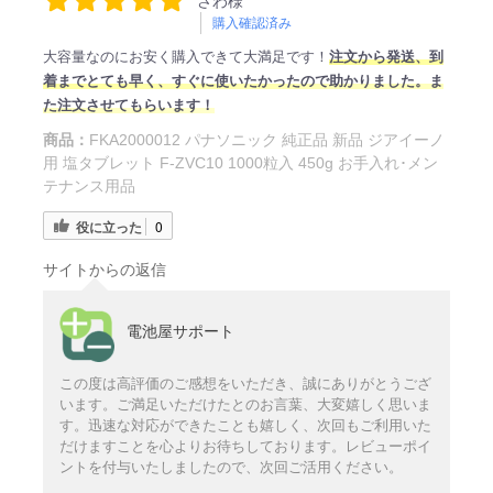
さわ様
購入確認済み
大容量なのにお安く購入できて大満足です！
注文から発送、到
着までとても早く、すぐに使いたかったので助かりました。ま
た注文させてもらいます！
商品：
FKA2000012 パナソニック 純正品 新品 ジアイーノ
用 塩タブレット F-ZVC10 1000粒入 450g お手入れ･メン
テナンス用品
役に立った
0
サイトからの返信
電池屋サポート
この度は高評価のご感想をいただき、誠にありがとうござ
います。ご満足いただけたとのお言葉、大変嬉しく思いま
す。迅速な対応ができたことも嬉しく、次回もご利用いた
だけますことを心よりお待ちしております。レビューポイ
ントを付与いたしましたので、次回ご活用ください。