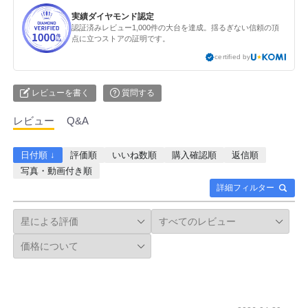
実績ダイヤモンド認定
認証済みレビュー1,000件の大台を達成。揺るぎない信頼の頂
点に立つストアの証明です。
certified by
レビューを書く
質問する
レビュー
Q&A
日付順 ↓
評価順
いいね数順
購入確認順
返信順
写真・動画付き順
詳細フィルター