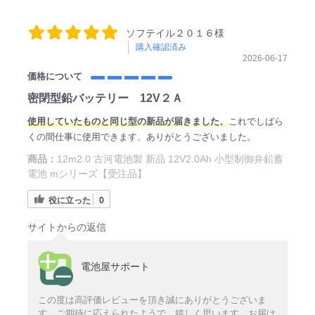
ソフテイル２０１６様
購入確認済み
2026-06-17
価格について
密閉型鉛バッテリー 12V２Ａ
使用していたものと同じ型の新品が届きました、
これでしばら
くの間仕事に使用できます、ありがとうございました。
商品：
12m2.0 古河電池製 新品 12V2.0Ah 小型制御弁鉛蓄
電池 mシリーズ【受注品】
役に立った
0
サイトからの返信
電池屋サポート
この度は高評価レビューを頂き誠にありがとうございま
す。ご期待に応えられたようで、嬉しく思います。お届け