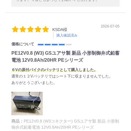
2026-07-05
KSDA様
購入確認済み
価格について
PE12V0.8 (W3) GSユアサ製 新品 小形制御弁式鉛蓄
電池 12V0.8Ah/20HR PEシリーズ
６Vの原付バイクのバッテリとして購入しました。
通常の１２Vバッテリではシート下に収まりませんでした。
ありがとうございました。
商品：
PE12V0.8 (W3コネクター) GSユアサ製 新品 小形制
御弁式鉛蓄電池 12V0.8Ah/20HR PEシリーズ