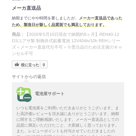
メーカ直送品
納期までにやや時間を要しましたが、
メーカー直送品であった
ため
、製造日
が新しく品質面でも満足しております。
商品：
【2026年5月10日現在で納期約5ヶ月】REH40-12
GSユアサ製 制御弁式鉛蓄電池 12V40Ah/10h REHシリー
ズ＜メーカー直送代引不可＞※受注品のため注文後のキャ
ンセル不可
役に立った
0
サイトからの返信
電池屋サポート
いつも電池屋をご利用いただきありがとうございます。ま
た高評価レビューを頂き誠にありがとうございます。納期
に関するご理解感謝いたします。メーカー直送品としての
品質に満足いただけたこと、大変嬉しく思っております。
また、レビューポイントも付与させていただきましたの