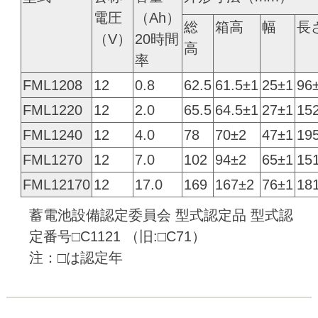
電圧
（Ah）
総
箱高
幅
長
（V）
20時間
高
率
FML1208
12
0.8
62.5
61.5±1
25±1
96
FML1220
12
2.0
65.5
64.5±1
27±1
15
FML1240
12
4.0
78
70±2
47±1
19
FML1270
12
7.0
102
94±2
65±1
15
FML12170
12
17.0
169
167±2
76±1
18
蓄電池設備認定委員会 型式認定品 型式認
定番号□C1121 （旧:□C71）
注：□は認定年