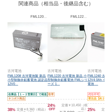
関連商品（相当品・後継品含む）
FML120...
FML122...
古河電池
古河電池
古河電池
FML1208 古河電池製 新品
FML1220 古河電池 新品 小
FML1240 古河
小型制御弁鉛蓄電池 認定品
型制御弁鉛蓄電池 FMLシリ
12V4.0Ah 小
12V0...
ーズ 1...
電池 ...
在庫品【１～２営業日】で発送
取寄
代引不可
ネコポス商品
受注品【約２ヵ月
24
%
定価￥10,450（税
込）
38
OFF
25
%
定価￥8,360（税込）
%
定価￥1