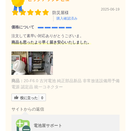
2025-06-19
防災屋様
購入確認済み
価格について
注文して素早い対応ありがとうございま。
商品も思ったより早く届き安心いたしました。
商品：
20-F6.0 古河電池 純正部品新品 非常放送設備用予備
電源 認定品 統一コネクター
役に立った
0
サイトからの返信
電池屋サポート