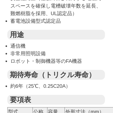
スペースを確保し電槽破壊年数を延長、
難燃樹脂を採用、UL認定品）
蓄電池設備型式認定品
用途
通信機
非常用照明設備
ロボット・制御機器等のFA機器
期待寿命（トリクル寿命）
約6年（25℃、0.25C20A）
要項表
型式
公称
容量
外形寸法（mm）