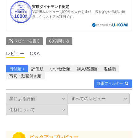
実績ダイヤモンド認定
認証済みレビュー1,000件の大台を達成。揺るぎない信頼の頂
点に立つストアの証明です。
certified by
レビューを書く
質問する
レビュー
Q&A
日付順 ↓
評価順
いいね数順
購入確認順
返信順
写真・動画付き順
詳細フィルター
ピックアップレビュー