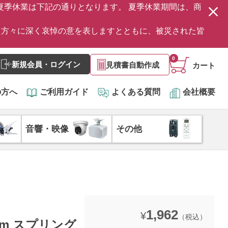
の夏季休業は下記の通りとなります。 夏季休業期間は、商
た方々に深く哀悼の意を表しますとともに、被災された皆
0
新規会員・ログイン
見積書自動作成
カート
の方へ
ご利用ガイド
よくある質問
会社概要
音響・映像
その他
1,962
¥
（税込）
Com スプリング