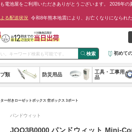
も電池屋をご利用いただきありがとうございます。 2026年
による配送状況
令和8年熊本地震により、お亡くなりになられ
初めて
検索
工具・工事用
プ類
防災用品
品
グシャッター付きローゼットボックス 空ボックス 3ポート
パンドウィット
JOQ3B0000 パンドウィット Mini-