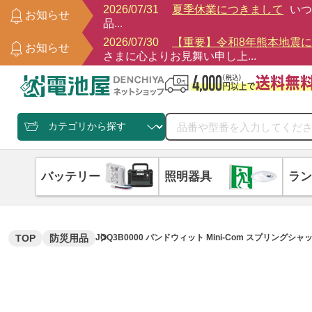
2026/07/31
夏季休業につきまして
いつ
お知らせ
品...
2026/07/30
【重要】令和8年熊本地震
お知らせ
さまに心よりお見舞い申し上...
バッテリー
照明器具
ラン
TOP
防災用品
JOQ3B0000 パンドウィット Mini-Com スプリン